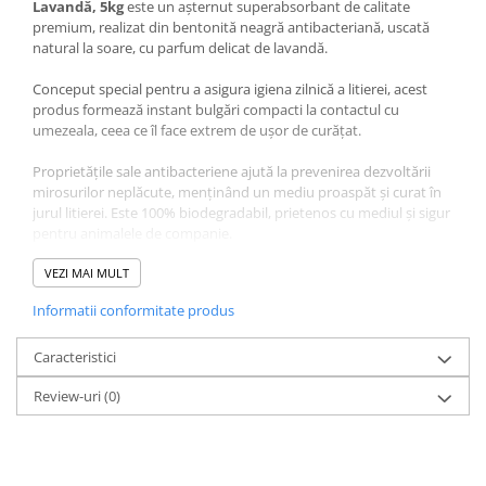
Lavandă, 5kg
este un așternut superabsorbant de calitate
premium, realizat din bentonită neagră antibacteriană, uscată
natural la soare, cu parfum delicat de lavandă.
Conceput special pentru a asigura igiena zilnică a litierei, acest
produs formează instant bulgări compacti la contactul cu
umezeala, ceea ce îl face extrem de ușor de curățat.
Proprietățile sale antibacteriene ajută la prevenirea dezvoltării
mirosurilor neplăcute, menținând un mediu proaspăt și curat în
jurul litierei. Este 100% biodegradabil, prietenos cu mediul și sigur
pentru animalele de companie.
Granulele fine nu se lipesc de lăbuțe și nu produc praf, fiind astfel
VEZI MAI MULT
ideale pentru pisicile sensibile sau pentru gospodăriile ce preferă
Informatii conformitate produs
o curățenie impecabilă.
Avantaje MIAU MIAU Pure Bentonită, Așternut Igienic
Caracteristici
pentru Pisică, Lavandă, 5kg
: bentonită neagră antibacteriană
Review-uri
(0)
de înaltă calitate, uscată natural la soare, formează bulgări instant
la contactul cu lichidul, captează eficient mirosurile neplăcute, nu
produce praf, nu se lipește de lăbuțe, delicat parfumat cu
lavandă.