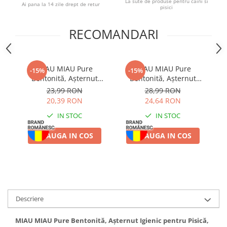
La sute de produse pentru caini si
Ai pana la 14 zile drept de retur
pisici
RECOMANDARI
MIAU MIAU Pure
MIAU MIAU Pure
-15%
-15%
Bentonită, Așternut
Bentonită, Așternut
Igienic pentru Pisică,
Igienic pentru Pisică,
23,99 RON
28,99 RON
Lavandă, 5L
Baby Powder, 5kg
20,39 RON
24,64 RON
IN STOC
IN STOC
ADAUGA IN COS
ADAUGA IN COS
Descriere
MIAU MIAU Pure Bentonită, Așternut Igienic pentru Pisică,