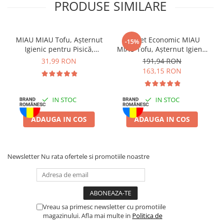
PRODUSE SIMILARE
Instrucțiuni de utilizare
: umpleți litiera pisicii cu un strat de
3.5–4 cm de așternut MIAU MIAU Pure, așezați litiera într-un loc
uscat și bine aerisit, îndepărtați zilnic bulgării formați, completați
stratul ori de câte ori este nevoie pentru a menține igiena optimă.
MIAU MIAU Tofu, Așternut
Pachet Economic MIAU
-15%
Igienic pentru Pisică,
MIAU Tofu, Așternut Igienic
Lavandă, 6L
pentru Pisică, Lavandă,
31,99 RON
191,94 RON
6x6L
163,15 RON
IN STOC
IN STOC
ADAUGA IN COS
ADAUGA IN COS
Newsletter
Nu rata ofertele si promotiile noastre
Vreau sa primesc newsletter cu promotiile
magazinului. Afla mai multe in
Politica de