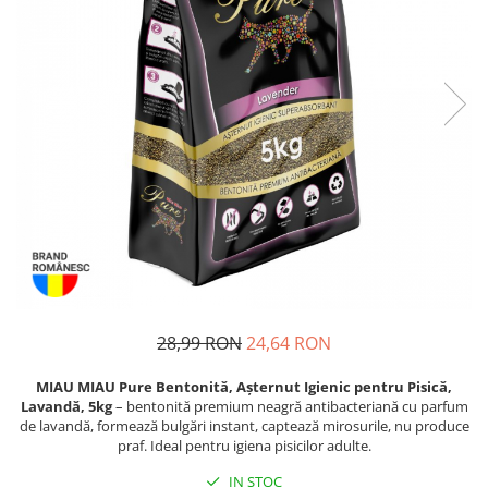
Proteice
Pernuțe
Cremoase
Semi-umede
Semi-umede
Proteice
Pernuțe
Umede
Îngrijire Câini
Îngrijire Pisici
Covorașe Igienice Câini
Așternut Igienic Pisici
Igienă Câini
Igienă Pisici
Șampoane Câini
Antiparazitare Pisici
Antiparazitare Câini
Vitamine Pisici
Vitamine Câini
Perii & Piepteni Pisici
Perii & Piepteni
Accesorii Pisici
Accesorii Câini
Culcușuri & Saltele Pisici
28,99 RON
24,64 RON
Culcușuri & Saltele Câini
Ansambluri Pisici
Castroane și Adapatori
Castroane & Adapatori Pisici
MIAU MIAU Pure Bentonită, Așternut Igienic pentru Pisică,
Lavandă, 5kg
– bentonită premium neagră antibacteriană cu parfum
Cuști și Genți
Cuști & Genți Pisici
de lavandă, formează bulgări instant, captează mirosurile, nu produce
Zgărzi, Lese & Hamuri
Litiere Pisici
praf. Ideal pentru igiena pisicilor adulte.
Jucării Câini
Jucării Pisici
IN STOC