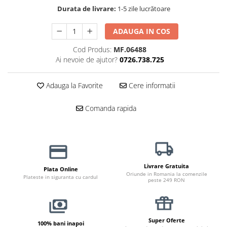
Haine Câini
Zgărzi & Hamuri
Durata de livrare:
1-5 zile lucrătoare
ADAUGA IN COS
Cod Produs:
MF.06488
Ai nevoie de ajutor?
0726.738.725
Adauga la Favorite
Cere informatii
Comanda rapida
Livrare Gratuita
Plata Online
Oriunde in Romania la comenzile
Plateste in siguranta cu cardul
peste 249 RON
Super Oferte
100% bani inapoi