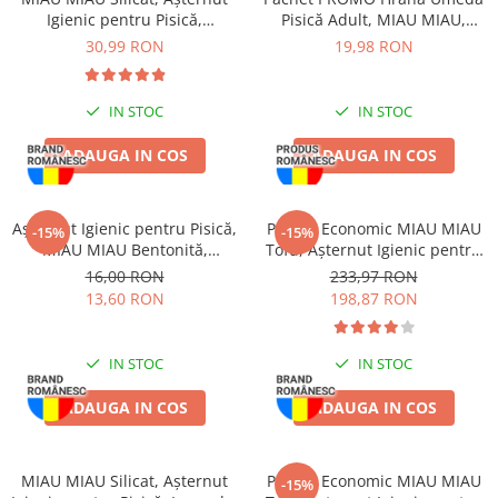
Pernuțe
Igienic pentru Pisică,
Pisică Adult, MIAU MIAU,
Semi-umede
Clumping, 5L
Somon în sos, 12x100g
30,99 RON
19,98 RON
Proteice
Umede
IN STOC
IN STOC
Îngrijire Pisici
ADAUGA IN COS
ADAUGA IN COS
Așternut Igienic Pisici
Igienă Pisici
Antiparazitare Pisici
Așternut Igienic pentru Pisică,
Pachet Economic MIAU MIAU
-15%
-15%
Vitamine Pisici
MIAU MIAU Bentonită,
Tofu, Așternut Igienic pentru
Lavandă, 5kg
Pisică, Maxi, Vanilie, 3x15L
Perii & Piepteni Pisici
16,00 RON
233,97 RON
13,60 RON
198,87 RON
Accesorii Pisici
Culcușuri & Saltele Pisici
IN STOC
IN STOC
Ansambluri Pisici
Castroane & Adapatori Pisici
ADAUGA IN COS
ADAUGA IN COS
Cuști & Genți Pisici
Litiere Pisici
MIAU MIAU Silicat, Așternut
Pachet Economic MIAU MIAU
Jucării Pisici
-15%