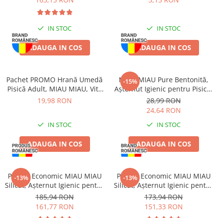
IN STOC
IN STOC
ADAUGA IN COS
ADAUGA IN COS
Pachet PROMO Hrană Umedă
MIAU MIAU Pure Bentonită,
-15%
Pisică Adult, MIAU MIAU, Vită
Așternut Igienic pentru Pisică,
în sos, 12x100g
Lavandă, 5kg
19,98 RON
28,99 RON
24,64 RON
IN STOC
IN STOC
ADAUGA IN COS
ADAUGA IN COS
Pachet Economic MIAU MIAU
Pachet Economic MIAU MIAU
-13%
-13%
Silicat, Așternut Igienic pentru
Silicat, Așternut Igienic pentru
Pisică, Clumping, 6x5L
Pisică, Lavandă, 6x5L
185,94 RON
173,94 RON
161,77 RON
151,33 RON