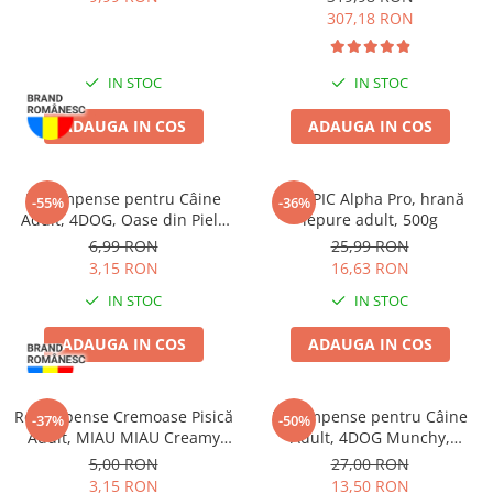
307,18 RON
IN STOC
IN STOC
ADAUGA IN COS
ADAUGA IN COS
Recompense pentru Câine
CUNIPIC Alpha Pro, hrană
-55%
-36%
Adult, 4DOG, Oase din Piele
iepure adult, 500g
Presată, 8.5cm, 3 bucăți
6,99 RON
25,99 RON
3,15 RON
16,63 RON
IN STOC
IN STOC
ADAUGA IN COS
ADAUGA IN COS
Recompense Cremoase Pisică
Recompense pentru Câine
-37%
-50%
Adult, MIAU MIAU Creamy
Adult, 4DOG Munchy,
Snacks, Pui, 4x15g
Batoane, Vită, 12.5cm, 100
5,00 RON
27,00 RON
bucăți
3,15 RON
13,50 RON