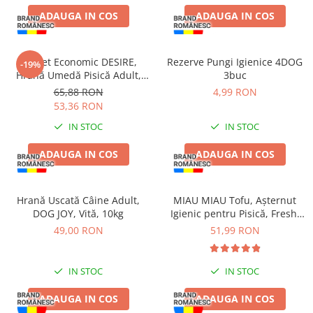
ADAUGA IN COS
ADAUGA IN COS
Pachet Economic DESIRE,
Rezerve Pungi Igienice 4DOG
-19%
Hrană Umedă Pisică Adult,
3buc
Ton File și Creveți în Supă,
65,88 RON
4,99 RON
12x70g
53,36 RON
IN STOC
IN STOC
ADAUGA IN COS
ADAUGA IN COS
Hrană Uscată Câine Adult,
MIAU MIAU Tofu, Așternut
DOG JOY, Vită, 10kg
Igienic pentru Pisică, Fresh,
10L
49,00 RON
51,99 RON
IN STOC
IN STOC
ADAUGA IN COS
ADAUGA IN COS