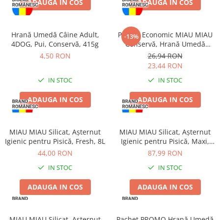
ADAUGA IN COS
ADAUGA IN COS
Jucării Câini
Haine Câini
Hrană Umedă Câine Adult,
Pachet Economic MIAU MIAU
Pisici
-13%
4DOG, Pui, Conservă, 415g
Conservă, Hrană Umedă
Hrană Uscată Pisică
Pisică Adult, Pui, 6x415g
4,50 RON
26,94 RON
Pisică Junior
23,44 RON
Pisică Adult
IN STOC
IN STOC
Pisică Senior
ADAUGA IN COS
ADAUGA IN COS
Hrană Umedă Pisică
Pisică Junior
Pisică Adult
MIAU MIAU Silicat, Așternut
MIAU MIAU Silicat, Așternut
Igienic pentru Pisică, Fresh, 8L
Igienic pentru Pisică, Maxi,
Pisică Senior
15L
44,00 RON
87,99 RON
Diete Veterinare Pisică
IN STOC
IN STOC
Uscată
Umedă
ADAUGA IN COS
ADAUGA IN COS
Recompense Pisici
Cremoase
MIAU MIAU Silicat, Așternut
Pachet PROMO Hrană Umedă