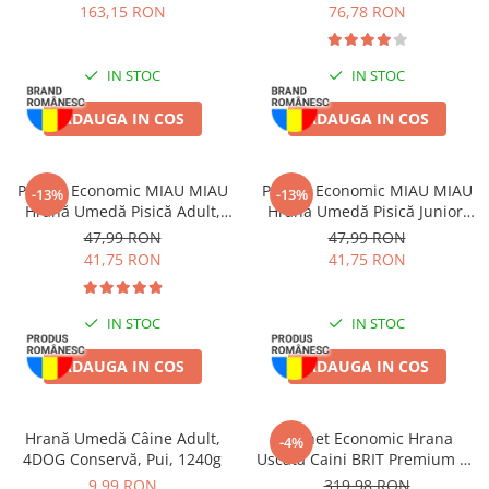
4x5L
163,15 RON
76,78 RON
IN STOC
IN STOC
ADAUGA IN COS
ADAUGA IN COS
Pachet Economic MIAU MIAU
Pachet Economic MIAU MIAU
-13%
-13%
Hrană Umedă Pisică Adult,
Hrană Umedă Pisică Junior,
Somon în sos, 24x100g
Pui în sos, 24x100g
47,99 RON
47,99 RON
41,75 RON
41,75 RON
IN STOC
IN STOC
ADAUGA IN COS
ADAUGA IN COS
Hrană Umedă Câine Adult,
Pachet Economic Hrana
-4%
4DOG Conservă, Pui, 1240g
Uscata Caini BRIT Premium by
Nature Medium Adult 2x15kg
9,99 RON
319,98 RON