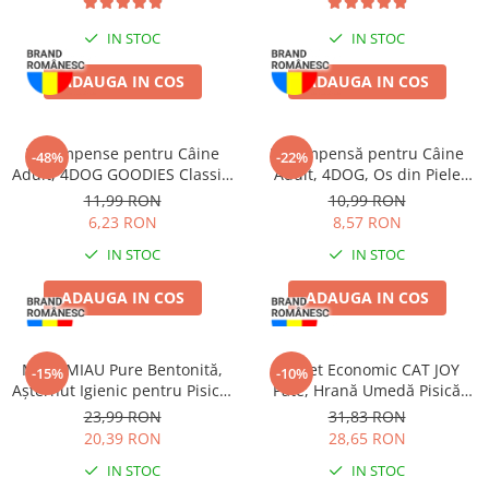
IN STOC
IN STOC
ADAUGA IN COS
ADAUGA IN COS
Recompense pentru Câine
Recompensă pentru Câine
-48%
-22%
Adult, 4DOG GOODIES Classic,
Adult, 4DOG, Os din Piele
Sticks cu Pui și Orez, 100g
Presată, 22cm
11,99 RON
10,99 RON
6,23 RON
8,57 RON
IN STOC
IN STOC
ADAUGA IN COS
ADAUGA IN COS
MIAU MIAU Pure Bentonită,
Pachet Economic CAT JOY
-15%
-10%
Așternut Igienic pentru Pisică,
Pate, Hrană Umedă Pisică
Lavandă, 5L
Adult, Pește, 16x100g
23,99 RON
31,83 RON
20,39 RON
28,65 RON
IN STOC
IN STOC