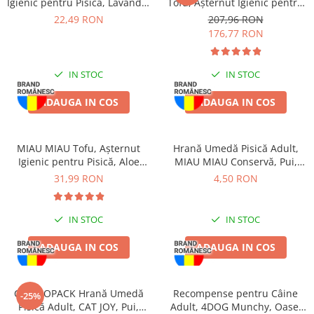
Igienic pentru Pisică, Lavandă,
Tofu, Așternut Igienic pentru
Zgărzi & Hamuri
3.8L
Pisică, Fresh, 4x10L
22,49 RON
207,96 RON
Păsări
176,77 RON
Hrană Păsări
Meniuri Păsări
IN STOC
IN STOC
Suplimente Nutritive
ADAUGA IN COS
ADAUGA IN COS
Delicii Păsări
Batoane
Îngrijire Păsări
MIAU MIAU Tofu, Așternut
Hrană Umedă Pisică Adult,
Igienic pentru Pisică, Aloe
MIAU MIAU Conservă, Pui,
Așternut Igienic Păsări
Vera, 6L
415g
31,99 RON
4,50 RON
Colivii
Colivii
IN STOC
IN STOC
Rozătoare
Hrană Rozătoare
ADAUGA IN COS
ADAUGA IN COS
Fân Rozătoare
Meniuri Rozătoare
COMBOPACK Hrană Umedă
Recompense pentru Câine
-25%
Delicii Rozătoare
Pisică Adult, CAT JOY, Pui,
Adult, 4DOG Munchy, Oase,