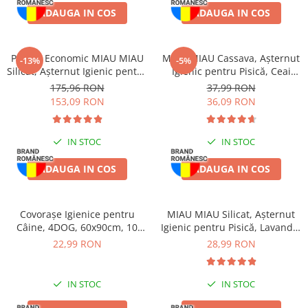
Piele Presată
ADAUGA IN COS
ADAUGA IN COS
Proteice
Cremoase
Pachet Economic MIAU MIAU
MIAU MIAU Cassava, Așternut
-13%
-5%
Semi-umede
Silicat, Așternut Igienic pentru
Igienic pentru Pisică, Ceai
Pernuțe
Pisică, Fresh, 4x8L
Verde, 6L
175,96 RON
37,99 RON
Îngrijire Câini
153,09 RON
36,09 RON
Covorașe Igienice Câini
Igienă Câini
IN STOC
IN STOC
Șampoane Câini
ADAUGA IN COS
ADAUGA IN COS
Antiparazitare Câini
Vitamine Câini
Perii & Piepteni
Covorașe Igienice pentru
MIAU MIAU Silicat, Așternut
Câine, 4DOG, 60x90cm, 10
Igienic pentru Pisică, Lavandă,
Accesorii Câini
bucăți
5L
22,99 RON
28,99 RON
Culcușuri & Saltele Câini
Castroane și Adapatori
IN STOC
IN STOC
Cuști și Genți
Zgărzi, Lese & Hamuri