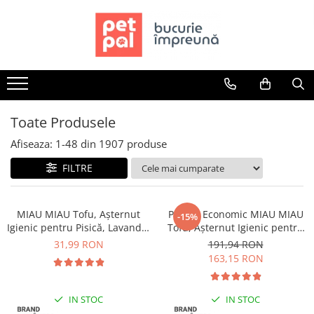
Toate Produsele
Câini
Hrană Uscată Câini
Câine Junior
Toate Produsele
Câine Adult
Afiseaza:
1-
48
din
1907
produse
Câine Senior
FILTRE
Hrană Umedă Câini
Câine Junior
Câine Adult
MIAU MIAU Tofu, Așternut
Pachet Economic MIAU MIAU
-15%
Igienic pentru Pisică, Lavandă,
Tofu, Așternut Igienic pentru
Diete Veterinare Câini
6L
Pisică, Lavandă, 6x6L
31,99 RON
191,94 RON
Uscată
163,15 RON
Umedă
Recompense Câini
IN STOC
IN STOC
Biscuiți