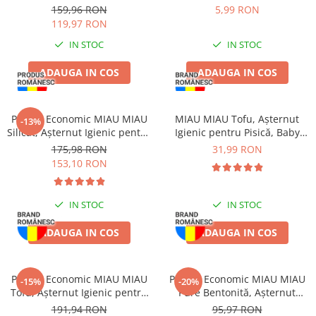
Vită, Curcan și Somon, 96x85g
Vită, 10cm, 3 bucăți
Batoane Rozătoare
159,96 RON
5,99 RON
119,97 RON
Îngrijire Rozătoare
IN STOC
IN STOC
Așternut Igienic Rozătoare
Cuști Rozătoare
ADAUGA IN COS
ADAUGA IN COS
Pești
Acvarii
Pachet Economic MIAU MIAU
MIAU MIAU Tofu, Așternut
-13%
Accesorii Acvarii
Silicat, Așternut Igienic pentru
Igienic pentru Pisică, Baby
Hrană
Pisică, Maxi, 2x15L
Powder, 6L
175,98 RON
31,99 RON
153,10 RON
Hrană Pești
Hrană Broaște Țestoase
Întreținere Acvariu
IN STOC
IN STOC
Tratament Apă
ADAUGA IN COS
ADAUGA IN COS
Pachet Economic MIAU MIAU
Pachet Economic MIAU MIAU
-15%
-20%
Tofu, Așternut Igienic pentru
Pure Bentonită, Așternut
Pisică, Aloe Vera, 6x6L
Igienic pentru Pisică, Lavandă,
191,94 RON
95,97 RON