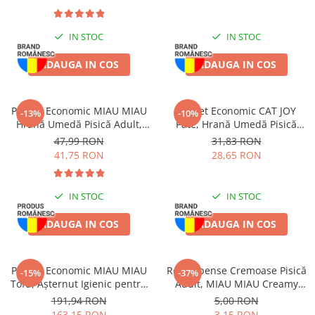
IN STOC
IN STOC
ADAUGA IN COS
ADAUGA IN COS
Pachet Economic MIAU MIAU
Pachet Economic CAT JOY
-13%
-10%
Hrană Umedă Pisică Adult,
Pate, Hrană Umedă Pisică
Sterilizată, Pui în sos, 24x100g
Adult, Pasăre, 16x100g
47,99 RON
31,83 RON
41,75 RON
28,65 RON
IN STOC
IN STOC
ADAUGA IN COS
ADAUGA IN COS
Pachet Economic MIAU MIAU
Recompense Cremoase Pisică
-15%
-37%
Tofu, Așternut Igienic pentru
Adult, MIAU MIAU Creamy
Pisică, Baby Powder, 6x6L
Snacks, Rață, 4x15g
191,94 RON
5,00 RON
163,15 RON
3,15 RON