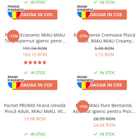
IN STOC
IN STOC
ADAUGA IN COS
ADAUGA IN COS
Pachet Economic MIAU MIAU
Recompense Cremoase Pisică
-15%
-37%
Tofu, Așternut Igienic pentru
Adult, MIAU MIAU Creamy
Pisică, Baby Powder, 6x6L
Snacks, Rață, 4x15g
191,94 RON
5,00 RON
163,15 RON
3,15 RON
IN STOC
IN STOC
ADAUGA IN COS
ADAUGA IN COS
Pachet PROMO Hrană Umedă
MIAU MIAU Pure Bentonită,
-15%
Pisică Adult, MIAU MIAU, Vită
Așternut Igienic pentru Pisică,
în sos, 12x100g
Lavandă, 5kg
19,98 RON
28,99 RON
24,64 RON
IN STOC
IN STOC