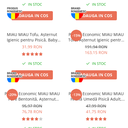
IN STOC
IN STOC
ADAUGA IN COS
ADAUGA IN COS
MIAU MIAU Tofu, Așternut
Pachet Economic MIAU MIAU
-15%
Igienic pentru Pisică, Baby
Tofu, Așternut Igienic pentru
Powder, 6L
Pisică, Aloe Vera, 6x6L
31,99 RON
191,94 RON
163,15 RON
IN STOC
IN STOC
ADAUGA IN COS
ADAUGA IN COS
Pachet Economic MIAU MIAU
Pachet Economic MIAU MIAU
-20%
-13%
Pure Bentonită, Așternut
Hrană Umedă Pisică Adult,
Igienic pentru Pisică, Lavandă,
Somon în sos, 24x100g
95,97 RON
47,99 RON
4x5L
76,78 RON
41,75 RON