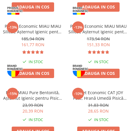
ADAUGA IN COS
ADAUGA IN COS
Pachet Economic MIAU MIAU
Pachet Economic MIAU MIAU
-13%
-13%
Silicat, Așternut Igienic pentru
Silicat, Așternut Igienic pentru
Pisică, Clumping, 6x5L
Pisică, Lavandă, 6x5L
185,94 RON
173,94 RON
161,77 RON
151,33 RON
IN STOC
IN STOC
ADAUGA IN COS
ADAUGA IN COS
MIAU MIAU Pure Bentonită,
Pachet Economic CAT JOY
-15%
-10%
Așternut Igienic pentru Pisică,
Pate, Hrană Umedă Pisică
Lavandă, 5L
Adult, Pește, 16x100g
23,99 RON
31,83 RON
20,39 RON
28,65 RON
IN STOC
IN STOC