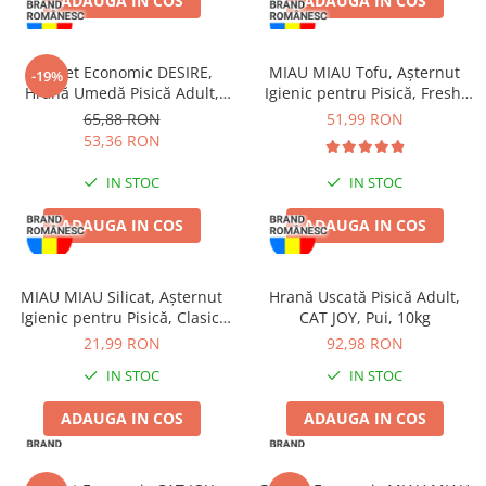
ADAUGA IN COS
ADAUGA IN COS
Pachet Economic DESIRE,
MIAU MIAU Tofu, Așternut
-19%
Hrană Umedă Pisică Adult,
Igienic pentru Pisică, Fresh,
Ton File și Creveți în Supă,
10L
65,88 RON
51,99 RON
12x70g
53,36 RON
IN STOC
IN STOC
ADAUGA IN COS
ADAUGA IN COS
MIAU MIAU Silicat, Așternut
Hrană Uscată Pisică Adult,
Igienic pentru Pisică, Clasic,
CAT JOY, Pui, 10kg
3.8L
21,99 RON
92,98 RON
IN STOC
IN STOC
ADAUGA IN COS
ADAUGA IN COS