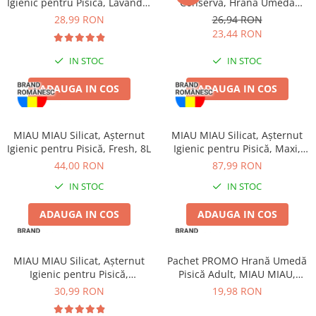
Igienic pentru Pisică, Lavandă,
Conservă, Hrană Umedă
Haine Câini
Zgărzi & Hamuri
5L
Pisică Adult, Pui, 6x415g
28,99 RON
26,94 RON
23,44 RON
IN STOC
IN STOC
ADAUGA IN COS
ADAUGA IN COS
MIAU MIAU Silicat, Așternut
MIAU MIAU Silicat, Așternut
Igienic pentru Pisică, Fresh, 8L
Igienic pentru Pisică, Maxi,
15L
44,00 RON
87,99 RON
IN STOC
IN STOC
ADAUGA IN COS
ADAUGA IN COS
MIAU MIAU Silicat, Așternut
Pachet PROMO Hrană Umedă
Igienic pentru Pisică,
Pisică Adult, MIAU MIAU,
Clumping, 5L
Somon în sos, 12x100g
30,99 RON
19,98 RON