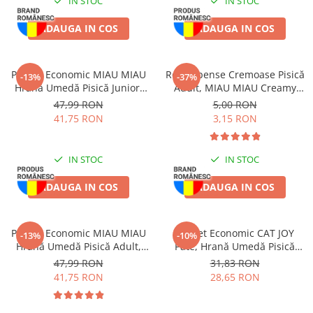
IN STOC
IN STOC
ADAUGA IN COS
ADAUGA IN COS
Pachet Economic MIAU MIAU
Recompense Cremoase Pisică
-13%
-37%
Hrană Umedă Pisică Junior,
Adult, MIAU MIAU Creamy
Pui în sos, 24x100g
Snacks, Pui, 4x15g
47,99 RON
5,00 RON
41,75 RON
3,15 RON
IN STOC
IN STOC
ADAUGA IN COS
ADAUGA IN COS
Pachet Economic MIAU MIAU
Pachet Economic CAT JOY
-13%
-10%
Hrană Umedă Pisică Adult,
Pate, Hrană Umedă Pisică
Sterilizată, Pui în sos, 24x100g
Adult, Pasăre, 16x100g
47,99 RON
31,83 RON
41,75 RON
28,65 RON