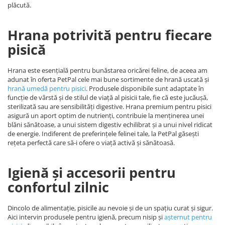
plăcută.
Hrana potrivită pentru fiecare
pisică
Hrana este esențială pentru bunăstarea oricărei feline, de aceea am
adunat în oferta PetPal cele mai bune sortimente de hrană uscată și
hrană umedă pentru pisici
. Produsele disponibile sunt adaptate în
funcție de vârstă și de stilul de viață al pisicii tale, fie că este jucăușă,
sterilizată sau are sensibilități digestive. Hrana premium pentru pisici
asigură un aport optim de nutrienți, contribuie la menținerea unei
blăni sănătoase, a unui sistem digestiv echilibrat și a unui nivel ridicat
de energie. Indiferent de preferințele felinei tale, la PetPal găsești
rețeta perfectă care să-i ofere o viață activă și sănătoasă.
Igienă și accesorii pentru
confortul zilnic
Dincolo de alimentație, pisicile au nevoie și de un spațiu curat și sigur.
Aici intervin produsele pentru igienă, precum nisip și
așternut pentru