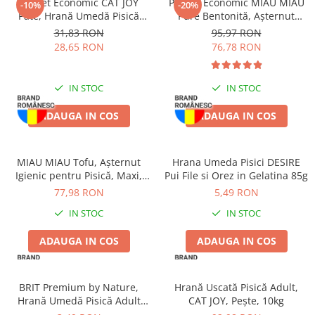
Pachet Economic CAT JOY
Pachet Economic MIAU MIAU
-10%
-20%
Pate, Hrană Umedă Pisică
Pure Bentonită, Așternut
Adult, Vită, 16x100g
Igienic pentru Pisică, Clasic,
31,83 RON
95,97 RON
4x5L
28,65 RON
76,78 RON
IN STOC
IN STOC
ADAUGA IN COS
ADAUGA IN COS
MIAU MIAU Tofu, Așternut
Hrana Umeda Pisici DESIRE
Igienic pentru Pisică, Maxi,
Pui File si Orez in Gelatina 85g
Vanilie, 15L
77,98 RON
5,49 RON
IN STOC
IN STOC
ADAUGA IN COS
ADAUGA IN COS
BRIT Premium by Nature,
Hrană Uscată Pisică Adult,
Hrană Umedă Pisică Adult
CAT JOY, Pește, 10kg
Sterilizată, Pui în Sos, 100g