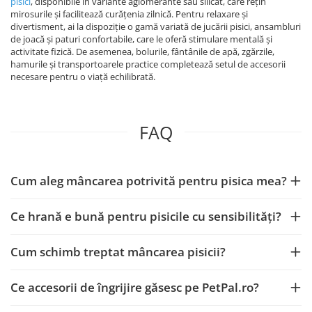
pisici
, disponibile în variante aglomerante sau silicat, care rețin
mirosurile și facilitează curățenia zilnică. Pentru relaxare și
divertisment, ai la dispoziție o gamă variată de jucării pisici, ansambluri
de joacă și paturi confortabile, care le oferă stimulare mentală și
activitate fizică. De asemenea, bolurile, fântânile de apă, zgărzile,
hamurile și transportoarele practice completează setul de accesorii
necesare pentru o viață echilibrată.
FAQ
Cum aleg mâncarea potrivită pentru pisica mea?
Ce hrană e bună pentru pisicile cu sensibilități?
Cum schimb treptat mâncarea pisicii?
Ce accesorii de îngrijire găsesc pe PetPal.ro?