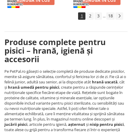
ADAUGA IN COS
ADAUGA IN COS
1
2
3
18
...
Produse complete pentru
pisici – hrană, igienă și
accesorii
Pe PetPal.ro găsești o selecție completă de produse dedicate pisicilor,
menite să asigure sănătatea, confortul și fericirea lor zi de zi. Fie că ai o
felină junior, adultă sau senior, ai la dispoziție atât
hrană uscată
, cât
și
hrană umedă pentru pisici
, create pentru a răspunde cerințelor
nutriționale specifice fiecărei etape de viață. Rețetele sunt bogate în
proteine de calitate, vitamine și minerale esențiale, iar opțiunile
disponibile includ variante pentru pisici sterilizate, cu sensibilități sau
cu nevoi nutriționale speciale. Astfel, îi poți oferi felinei tale o
alimentație echilibrată, care îi menține vitalitatea și sprijină sănătatea
pe termen lung. În plus, în magazinul nostru online descoperi și
jucării pisici
, articole pentru igienă,
așternut
și
nisip pentru pisici
,
toate alese cu grijă pentru a transforma fiecare zi într-o experiență