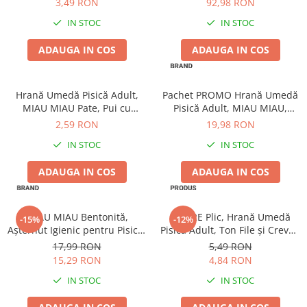
3,49 RON
92,98 RON
IN STOC
IN STOC
ADAUGA IN COS
ADAUGA IN COS
Hrană Umedă Pisică Adult,
Pachet PROMO Hrană Umedă
MIAU MIAU Pate, Pui cu
Pisică Adult, MIAU MIAU,
Topping de Lapte, 100g
Curcan în sos, 12x100g
2,59 RON
19,98 RON
IN STOC
IN STOC
ADAUGA IN COS
ADAUGA IN COS
MIAU MIAU Bentonită,
DESIRE Plic, Hrană Umedă
-15%
-12%
Așternut Igienic pentru Pisică,
Pisică Adult, Ton File și Creveți
Lavandă, 6kg
în Supă, 70g
17,99 RON
5,49 RON
15,29 RON
4,84 RON
IN STOC
IN STOC