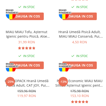
IN STOC
IN STOC
ADAUGA IN COS
ADAUGA IN COS
MIAU MIAU Tofu, Așternut
Hrană Umedă Pisică Adult,
Igienic pentru Pisică, Aloe
MIAU MIAU Conservă, Pui,
Vera, 6L
415g
31,99 RON
4,50 RON
IN STOC
IN STOC
ADAUGA IN COS
ADAUGA IN COS
COMBOPACK Hrană Umedă
Pachet Economic MIAU MIAU
-25%
-13%
Pisică Adult, CAT JOY, Pui,
Silicat, Așternut Igienic pentru
Vită, Curcan și Somon, 96x85g
Pisică, Maxi, 2x15L
159,96 RON
175,98 RON
119,97 RON
153,10 RON