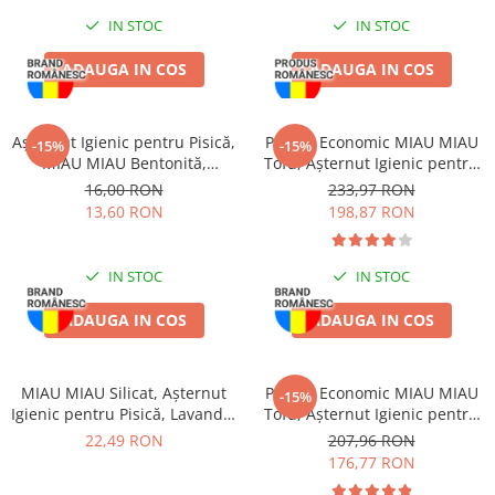
IN STOC
IN STOC
ADAUGA IN COS
ADAUGA IN COS
Așternut Igienic pentru Pisică,
Pachet Economic MIAU MIAU
-15%
-15%
MIAU MIAU Bentonită,
Tofu, Așternut Igienic pentru
Lavandă, 5kg
Pisică, Maxi, Vanilie, 3x15L
16,00 RON
233,97 RON
13,60 RON
198,87 RON
IN STOC
IN STOC
ADAUGA IN COS
ADAUGA IN COS
MIAU MIAU Silicat, Așternut
Pachet Economic MIAU MIAU
-15%
Igienic pentru Pisică, Lavandă,
Tofu, Așternut Igienic pentru
3.8L
Pisică, Fresh, 4x10L
22,49 RON
207,96 RON
176,77 RON