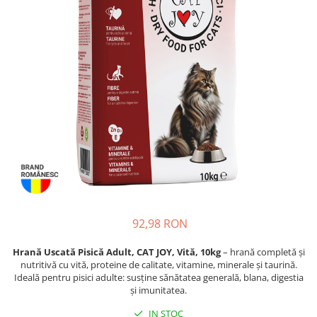
Piele Presată
Proteice
Cremoase
Semi-umede
Pernuțe
Îngrijire Câini
Covorașe Igienice Câini
Igienă Câini
Șampoane Câini
Antiparazitare Câini
Vitamine Câini
Perii & Piepteni
92,98 RON
Accesorii Câini
Hrană Uscată Pisică Adult, CAT JOY, Vită, 10kg
– hrană completă și
Culcușuri & Saltele Câini
nutritivă cu vită, proteine de calitate, vitamine, minerale și taurină.
Castroane și Adapatori
Ideală pentru pisici adulte: susține sănătatea generală, blana, digestia
și imunitatea.
Cuști și Genți
Zgărzi, Lese & Hamuri
IN STOC