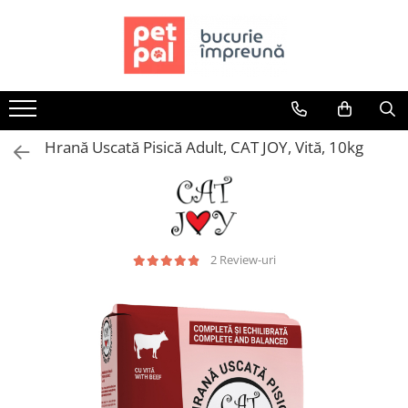
Toate Produsele
Câini
Hrană Uscată Câini
Hrană Uscată Pisică Adult, CAT JOY, Vită, 10kg
Câine Junior
Câine Adult
Câine Senior
Hrană Umedă Câini
Câine Junior
2 Review-uri
Câine Adult
Diete Veterinare Câini
Uscată
Umedă
Recompense Câini
Biscuiți