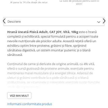
La sute de produse pentru caini si
Pernuțe
Ai pana la 14 zile drept de retur
pisici
Semi-umede
Proteice
Umede
Descriere
Îngrijire Pisici
Hrană Uscată Pisică Adult, CAT JOY, Vită, 10kg
este o hrană
Așternut Igienic Pisici
completă și echilibrată, special formulată pentru a acoperi toate
Igienă Pisici
nevoile nutriționale ale pisicilor adulte. Această rețetă oferă un
echilibru optim între proteine, grăsimi și fibre, sprijinind
Antiparazitare Pisici
sănătatea digestivă, un sistem imunitar puternic și o blană
Vitamine Pisici
sănătoasă.
Perii & Piepteni Pisici
Conținutul de carne și derivate de origine animală, cu 4% vită,
Accesorii Pisici
oferă o sursă gustoasă de proteine animale, esențiale pentru
menținerea masei musculare și a energiei zilnice. Adaosul de
Culcușuri & Saltele Pisici
uleiuri și grăsimi contribuie la o piele sănătoasă și o blană
Ansambluri Pisici
strălucitoare, iar vitaminele și mineralele esențiale susțin funcțiile
Castroane & Adapatori Pisici
vitale ale organismului.
Cuști & Genți Pisici
Taurina, un aminoacid esențial pentru pisici, este inclusă pentru a
VEZI MAI MULT
Litiere Pisici
susține sănătatea inimii și a vederii. Rețeta este completată cu
Informatii conformitate produs
Jucării Pisici
fibre pentru o digestie eficientă și o compoziție adaptată