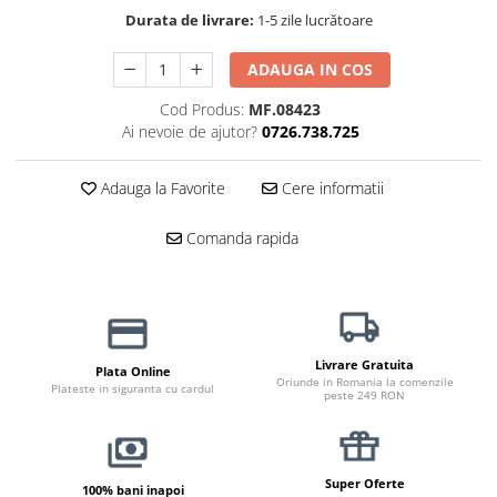
Durata de livrare:
1-5 zile lucrătoare
Jucării Câini
Haine Câini
ADAUGA IN COS
Pisici
Cod Produs:
MF.08423
Hrană Uscată Pisică
Ai nevoie de ajutor?
0726.738.725
Pisică Junior
Pisică Adult
Adauga la Favorite
Cere informatii
Pisică Senior
Hrană Umedă Pisică
Comanda rapida
Pisică Junior
Pisică Adult
Pisică Senior
Diete Veterinare Pisică
Livrare Gratuita
Plata Online
Oriunde in Romania la comenzile
Uscată
Plateste in siguranta cu cardul
peste 249 RON
Umedă
Recompense Pisici
Cremoase
Super Oferte
100% bani inapoi