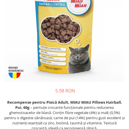
Proteice
Pernuțe
Cremoase
Semi-umede
Semi-umede
Proteice
Pernuțe
Umede
Îngrijire Câini
Îngrijire Pisici
Covorașe Igienice Câini
Așternut Igienic Pisici
Igienă Câini
Igienă Pisici
Șampoane Câini
Antiparazitare Pisici
Antiparazitare Câini
Vitamine Pisici
Vitamine Câini
Perii & Piepteni Pisici
Perii & Piepteni
Accesorii Pisici
Accesorii Câini
Culcușuri & Saltele Pisici
5,98 RON
Culcușuri & Saltele Câini
Ansambluri Pisici
Castroane și Adapatori
Castroane & Adapatori Pisici
Recompense pentru Pisică Adult, MIAU MIAU Pillows Hairball,
Pui, 60g
– pernuțe crocante funcționale pentru reducerea
Cuști și Genți
Cuști & Genți Pisici
ghemotoacelor de blană. Conțin fibre vegetale (4%) și malț (0,5%)
Zgărzi, Lese & Hamuri
Litiere Pisici
pentru o digestie sănătoasă, carne de pui (14%) pentru gust excelent și
nutrienți esențiali ca zinc, biotină, taurină și vitamine. Textură
Jucării Câini
Jucării Pisici
crocantă, ideală ca recompensă zilnică.