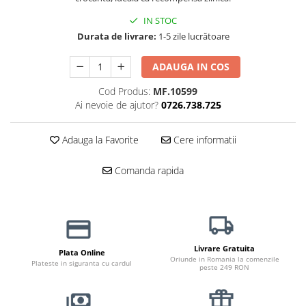
Haine Câini
Zgărzi & Hamuri
IN STOC
Durata de livrare:
1-5 zile lucrătoare
ADAUGA IN COS
Cod Produs:
MF.10599
Ai nevoie de ajutor?
0726.738.725
Adauga la Favorite
Cere informatii
Comanda rapida
Livrare Gratuita
Plata Online
Oriunde in Romania la comenzile
Plateste in siguranta cu cardul
peste 249 RON