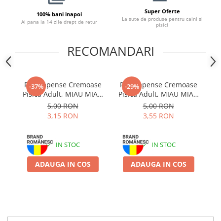
Super Oferte
100% bani inapoi
La sute de produse pentru caini si
Ai pana la 14 zile drept de retur
pisici
RECOMANDARI
Recompense Cremoase
Recompense Cremoase
-37%
-29%
Pisică Adult, MIAU MIAU
Pisică Adult, MIAU MIAU
P
Creamy Snacks, Rață,
Creamy Snacks, Ton și
Pi
5,00 RON
5,00 RON
4x15g
Pui, 4x15g
3,15 RON
3,55 RON
IN STOC
IN STOC
ADAUGA IN COS
ADAUGA IN COS