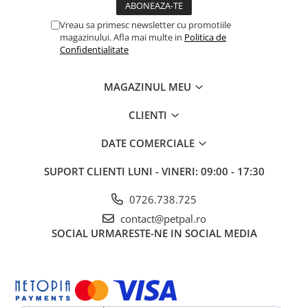
pisicii. Asigurați permanent apă proaspătă la dispoziția
animalului.
Vreau sa primesc newsletter cu promotiile
magazinului. Afla mai multe in
Politica de
Depozitare
: A se păstra într-un loc uscat și răcoros, ferit de
Confidentialitate
lumina directă a soarelui. După deschidere, sigilați ambalajul
pentru a păstra prospețimea.
MAGAZINUL MEU
CLIENTI
DATE COMERCIALE
SUPORT CLIENTI
LUNI - VINERI: 09:00 - 17:30
0726.738.725
contact@petpal.ro
SOCIAL
URMARESTE-NE IN SOCIAL MEDIA