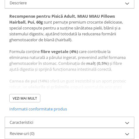
Descriere
Recompense pentru Pisică Adult, MIAU MIAU Pillows
Hairball, Pui, 60g
sunt pernuțe premium crocante delicioase,
special concepute pentru a susține sănătatea pielii, blănii și a
sistemului digestiv, ajutând totodată la reducerea formării
ghemotoacelor de blană (hairball).
Formula conține
fibre vegetale (4%)
care contribuie la
eliminarea naturală a părului ingerat, prevenind astfel formarea
ghemotoacelor în stomac. Combinația de
malț (0,5%)
și fibre
ajută digestia și sprijină funcționarea intestinală corectă.
Carnea de pui (14%)
oferă un gust irezistibil și un aport proteic
ridicat, iar
uleiurile și grăsimile
asigură aportul de acizi grași
esențiali pentru o piele sănătoasă și o blană strălucitoare.
VEZI MAI MULT
Rețeta este îmbogățită cu
zinc și biotină
, recunoscute pentru
Informatii conformitate produs
susținerea sănătății pielii,
taurină
esențială pentru inimă și
vedere, precum și
drojdii
– o sursă naturală de vitamine din
complexul B.
Caracteristici
Review-uri
(0)
Perfecte ca recompensă zilnică, aceste gustări crocante au o