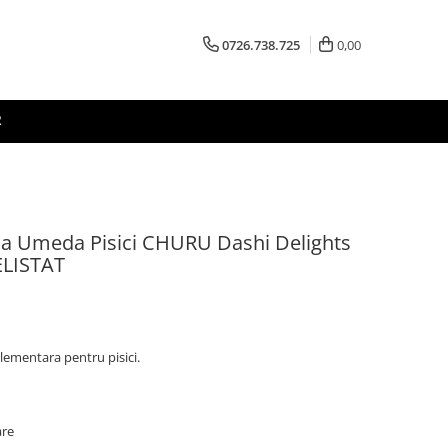
0726.738.725
0,00
R
a Umeda Pisici CHURU Dashi Delights
DELISTAT
lementara pentru pisici.
are