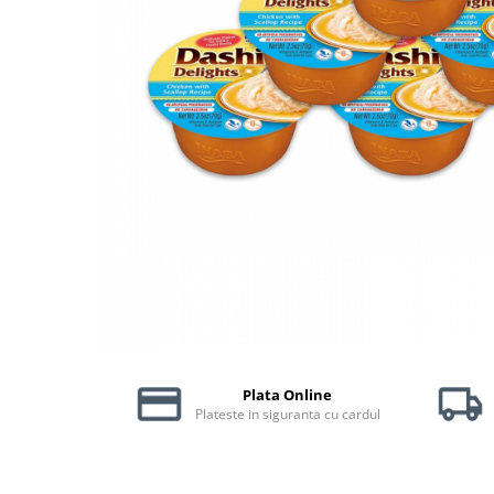
Piele Presată
Proteice
Cremoase
Semi-umede
Pernuțe
Îngrijire Câini
Covorașe Igienice Câini
Igienă Câini
Șampoane Câini
Antiparazitare Câini
Vitamine Câini
Perii & Piepteni
Accesorii Câini
Plata Online
Culcușuri & Saltele Câini
Plateste in siguranta cu cardul
Castroane și Adapatori
Cuști și Genți
Zgărzi, Lese & Hamuri