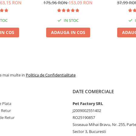
ndă, 6x6L
Pisică, Fresh, 4x8L
Ver
63,15 RON
175,96 RON
153,09 RON
37,99 R
STOC
IN STOC
IN COS
ADAUGA IN COS
ADAUG
la mai multe in
Politica de Confidentialitate
DATE COMERCIALE
 Plata
Pet Factory SRL
e Retur
J2009002551402
de Retur
RO25190857
Soseaua Mihai Bravu, Nr. 255, Part
Sector 3, Bucuresti