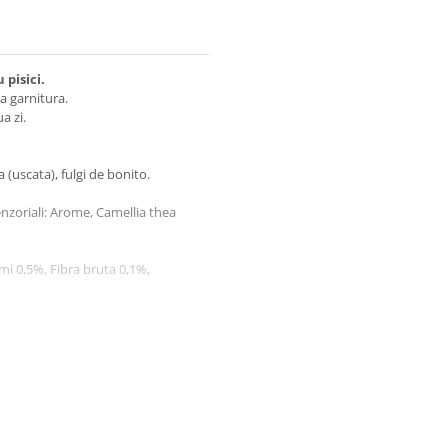
pisici.
ca garnitura.
a zi.
a (uscata), fulgi de bonito.
enzoriali: Arome, Camellia thea
mi 0,5%, Fibra bruta 0,1%,