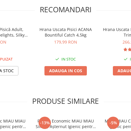
RECOMANDARI
isică Adult,
Hrana Uscata Pisici ACANA
Hrana Uscata P
lights, Silky
Bountiful Catch 4,5kg
Tri
i Ton, 40g
RON
179,99 RON
266
PUIZAT
IN STOC
A STOC
ADAUGA IN COS
ADAUG
PRODUSE SIMILARE
ic MIAU MIAU
Pachet Economic MIAU MIAU
MIAU MIAU Ca
-13%
-5%
Igienic pentru
Silicat, Așternut Igienic pentru
Igienic pen