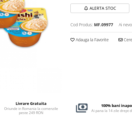
ALERTA STOC
Cod Produs:
MF.09977
Ai nevo
Adauga la Favorite
Cere 
Livrare Gratuita
100% bani inapo
Oriunde in Romania la comenzile
Ai pana la 14 zile drept 
peste 249 RON