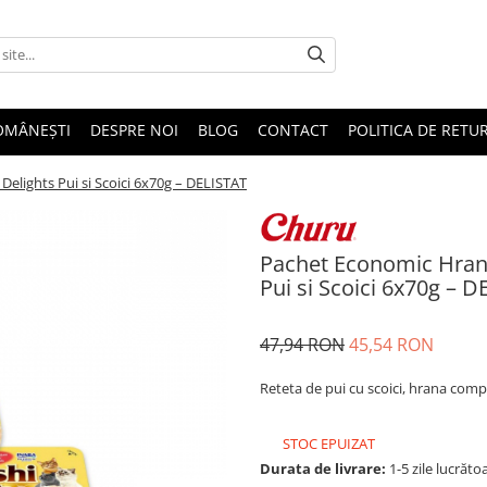
OMÂNEȘTI
DESPRE NOI
BLOG
CONTACT
POLITICA DE RETU
lights Pui si Scoici 6x70g – DELISTAT
Pachet Economic Hran
Pui si Scoici 6x70g – 
47,94 RON
45,54 RON
Reteta de pui cu scoici, hrana comp
STOC EPUIZAT
Durata de livrare:
1-5 zile lucrăto