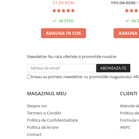
6L
Pisică, Lava
31,99 RON
191,94 RON
1
Zgărzi & Hamuri
Păsări
Hrană Păsări
IN STOC
IN 
Meniuri Păsări
ADAUGA IN COS
ADAUGA 
Suplimente Nutritive
Delicii Păsări
Batoane
Newsletter
Nu rata ofertele si promotiile noastre
Îngrijire Păsări
Așternut Igienic Păsări
Vreau sa primesc newsletter cu promotiile magazinului. Af
Colivii
Colivii
MAGAZINUL MEU
CLIENTI
Rozătoare
Despre noi
Metode de
Hrană Rozătoare
Termeni si Conditii
Politica d
Fân Rozătoare
Politica de Confidentialitate
Formular 
Meniuri Rozătoare
Politica de livrare
ANPC
Delicii Rozătoare
Contact