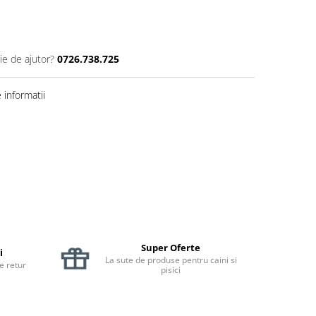
ie de ajutor?
0726.738.725
informatii
Super Oferte
i
La sute de produse pentru caini si
de retur
pisici