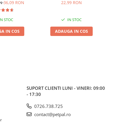
de, 6L
ON
36,09 RON
22,99 RON
IN STOC
IN STOC
A IN COS
ADAUGA IN COS
ADA
SUPORT CLIENTI
LUNI - VINERI: 09:00
- 17:30
0726.738.725
contact@petpal.ro
er