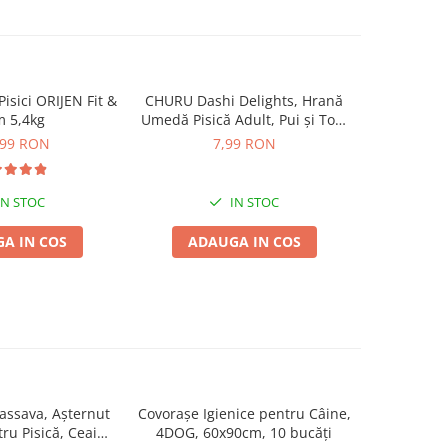
isici ORIJEN Fit &
CHURU Dashi Delights, Hrană
Pachet Ec
-5%
m 5,4kg
Umedă Pisică Adult, Pui și Ton,
Pisici CHUR
70g
6x7
,99 RON
7,99 RON
47,94
IN STOC
IN STOC
A IN COS
ADAUGA IN COS
ADA
ssava, Așternut
Covorașe Igienice pentru Câine,
MIAU MIAU
tru Pisică, Ceai
4DOG, 60x90cm, 10 bucăți
Igienic pen