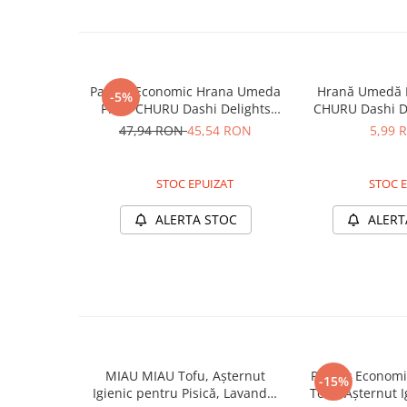
Pernuțe
Semi-umede
Proteice
Umede
Pachet Economic Hrana Umeda
Hrană Umedă P
-5%
Îngrijire Pisici
Pisici CHURU Dashi Delights
CHURU Dashi De
Somon 6x70g – DELISTAT
Broth, Pui ș
47,94 RON
45,54 RON
5,99 
Așternut Igienic Pisici
Igienă Pisici
Antiparazitare Pisici
STOC EPUIZAT
STOC E
Vitamine Pisici
ALERTA STOC
ALERT
Perii & Piepteni Pisici
Accesorii Pisici
Culcușuri & Saltele Pisici
Ansambluri Pisici
Castroane & Adapatori Pisici
Cuști & Genți Pisici
Litiere Pisici
MIAU MIAU Tofu, Așternut
Pachet Econom
-15%
Igienic pentru Pisică, Lavandă,
Tofu, Așternut 
Jucării Pisici