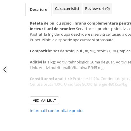
Jucării Câini
Caracteristici
Review-uri
(0)
Descriere
Haine Câini
Pisici
Reteta de pui cu scoici, hrana complementara pentru 
Instructiuni de hranire:
Serviti acest produs pisicii dvs. 
Hrană Uscată Pisică
Pastrati la frigider dupa deschidere si serviti cel tarziu a dou
Pisică Junior
Puneti zilnic la dispozitie apa curata si proaspata.
Pisică Adult
Compozitie:
sos de scoici, pui (38,7%), scoici (1,3%), tapioc
Pisică Senior
Hrană Umedă Pisică
Aditivi la 1 kg:
Aditivi tehnologici: Guma de guar. Aditivi s
Link. Aditivi nutritionali: Vitamina E 345 mg.
Pisică Junior
Pisică Adult
Constituenti analitici:
Proteine 11,2%, Continut de grasi
Cenusa bruta 1,0%, Umiditate 86,0%, Energie 460 kcal/kg
Pisică Senior
Diete Veterinare Pisică
Greutate neta: 70g.
VEZI MAI MULT
Uscată
Umedă
Informatii conformitate produs
Recompense Pisici
Cremoase