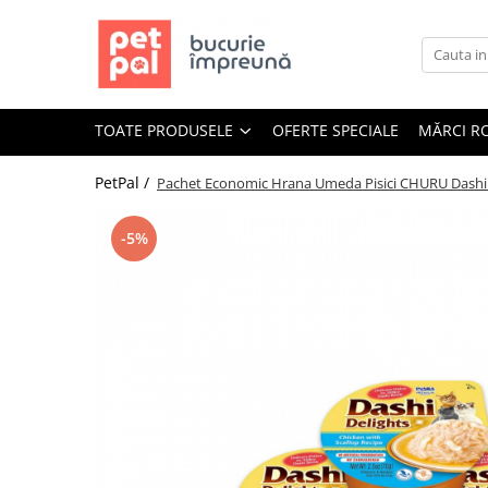
Toate Produsele
Câini
TOATE PRODUSELE
OFERTE SPECIALE
MĂRCI R
Hrană Uscată Câini
Câine Junior
PetPal /
Pachet Economic Hrana Umeda Pisici CHURU Dashi De
Câine Adult
Câine Senior
-5%
Hrană Umedă Câini
Câine Junior
Câine Adult
Diete Veterinare Câini
Uscată
Umedă
Recompense Câini
Biscuiți