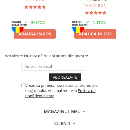
6x6L
Zgărzi & Hamuri
163,15 RON
Păsări
Hrană Păsări
IN STOC
IN STOC
Meniuri Păsări
ADAUGA IN COS
ADAUGA IN COS
Suplimente Nutritive
Delicii Păsări
Batoane
Newsletter
Nu rata ofertele si promotiile noastre
Îngrijire Păsări
Așternut Igienic Păsări
Colivii
Colivii
Vreau sa primesc newsletter cu promotiile
magazinului. Afla mai multe in
Politica de
Rozătoare
Confidentialitate
Hrană Rozătoare
Fân Rozătoare
MAGAZINUL MEU
Meniuri Rozătoare
CLIENTI
Delicii Rozătoare