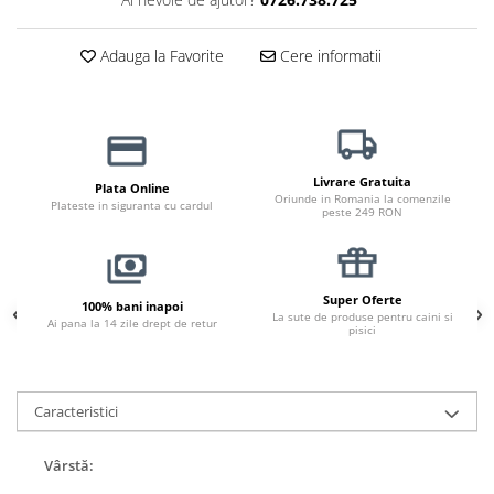
Jucării Câini
Haine Câini
Adauga la Favorite
Cere informatii
Pisici
Hrană Uscată Pisică
Pisică Junior
Pisică Adult
Livrare Gratuita
Plata Online
Oriunde in Romania la comenzile
Pisică Senior
Plateste in siguranta cu cardul
peste 249 RON
Hrană Umedă Pisică
Pisică Junior
Pisică Adult
Super Oferte
100% bani inapoi
La sute de produse pentru caini si
Pisică Senior
Ai pana la 14 zile drept de retur
pisici
Diete Veterinare Pisică
Uscată
Caracteristici
Umedă
Recompense Pisici
Vârstă:
Cremoase