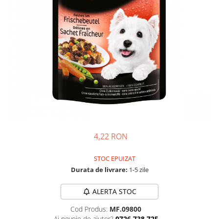
Piele Presată
Proteice
Cremoase
Semi-umede
Pernuțe
Îngrijire Câini
Covorașe Igienice Câini
Igienă Câini
Șampoane Câini
Antiparazitare Câini
4,22 RON
Vitamine Câini
Perii & Piepteni
STOC EPUIZAT
Accesorii Câini
Durata de livrare:
1-5 zile
Culcușuri & Saltele Câini
ALERTA STOC
Castroane și Adapatori
Cuști și Genți
Cod Produs:
MF.09800
Zgărzi, Lese & Hamuri
Ai nevoie de ajutor?
0726.738.725