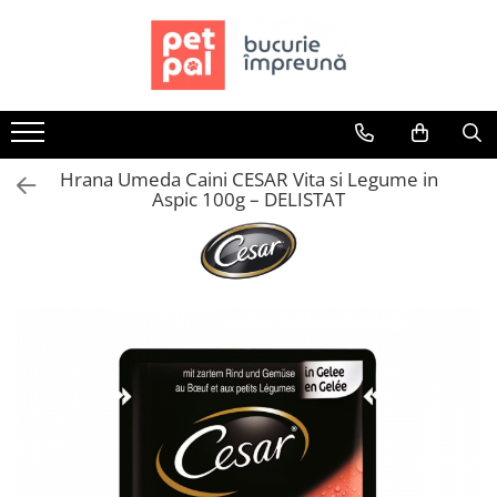
Toate Produsele
Câini
Hrană Uscată Câini
Hrana Umeda Caini CESAR Vita si Legume in
Câine Junior
Aspic 100g – DELISTAT
Câine Adult
Câine Senior
Hrană Umedă Câini
Câine Junior
Câine Adult
Diete Veterinare Câini
Uscată
Umedă
Recompense Câini
Biscuiți