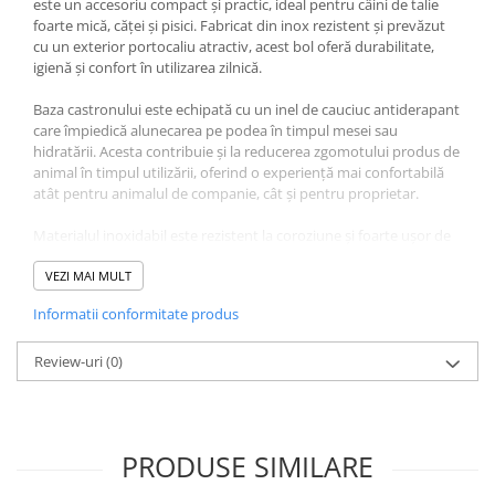
este un accesoriu compact și practic, ideal pentru câini de talie
foarte mică, căței și pisici. Fabricat din inox rezistent și prevăzut
cu un exterior portocaliu atractiv, acest bol oferă durabilitate,
igienă și confort în utilizarea zilnică.
Baza castronului este echipată cu un inel de cauciuc antiderapant
care împiedică alunecarea pe podea în timpul mesei sau
hidratării. Acesta contribuie și la reducerea zgomotului produs de
animal în timpul utilizării, oferind o experiență mai confortabilă
atât pentru animalul de companie, cât și pentru proprietar.
Materialul inoxidabil este rezistent la coroziune și foarte ușor de
întreținut. Nu reține mirosurile și nu influențează gustul
alimentelor sau al apei, contribuind la menținerea prospețimii și
VEZI MAI MULT
igienei zilnice. Castronul poate fi utilizat atât pentru hrană uscată
Informatii conformitate produs
și hrană umedă, cât și pentru apă.
Designul special al bolului ajută la menținerea hranei în interior și
Review-uri
(0)
reduce riscul de vărsare în timpul mesei. Capacitatea de 190 ml și
diametrul de 10 cm îl fac ideal pentru porții mici și pentru
animalele de companie de dimensiuni reduse.
PRODUSE SIMILARE
4DOG dezvoltă accesorii funcționale și durabile pentru animalele
de companie, iar acest castron din inox reprezintă o soluție