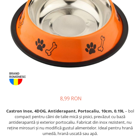
Proteice
Pernuțe
Cremoase
Semi-umede
Semi-umede
Proteice
Pernuțe
Umede
Îngrijire Câini
Îngrijire Pisici
Covorașe Igienice Câini
Așternut Igienic Pisici
Igienă Câini
Igienă Pisici
Șampoane Câini
Antiparazitare Pisici
Antiparazitare Câini
Vitamine Pisici
Vitamine Câini
Perii & Piepteni Pisici
Perii & Piepteni
Accesorii Pisici
Accesorii Câini
Culcușuri & Saltele Pisici
8,99 RON
Culcușuri & Saltele Câini
Ansambluri Pisici
Castroane și Adapatori
Castroane & Adapatori Pisici
Castron Inox, 4DOG, Antiderapant, Portocaliu, 10cm, 0.19L
– bol
compact pentru câini de talie mică și pisici, prevăzut cu bază
Cuști și Genți
Cuști & Genți Pisici
antiderapantă și exterior portocaliu. Fabricat din inox rezistent, nu
Zgărzi, Lese & Hamuri
Litiere Pisici
reține mirosuri și nu modifică gustul alimentelor. Ideal pentru hrană
umedă, hrană uscată sau apă.
Jucării Câini
Jucării Pisici