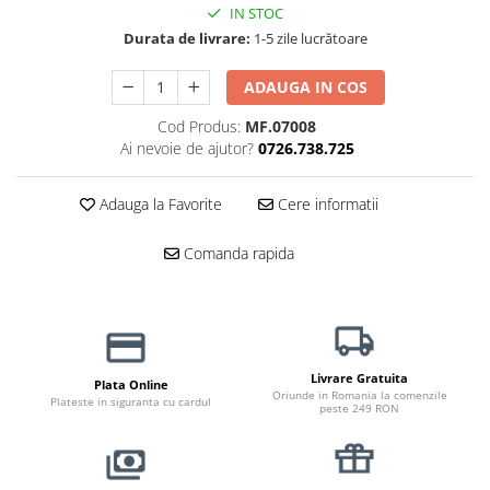
Haine Câini
Zgărzi & Hamuri
IN STOC
Durata de livrare:
1-5 zile lucrătoare
ADAUGA IN COS
Cod Produs:
MF.07008
Ai nevoie de ajutor?
0726.738.725
Adauga la Favorite
Cere informatii
Comanda rapida
Livrare Gratuita
Plata Online
Oriunde in Romania la comenzile
Plateste in siguranta cu cardul
peste 249 RON