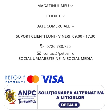
optim de igienă.
MAGAZINUL MEU
Depozitare:
A se păstra într-un loc curat și uscat. După spălare,
CLIENTI
se recomandă uscarea completă înainte de reutilizare.
DATE COMERCIALE
SUPORT CLIENTI
LUNI - VINERI: 09:00 - 17:30
0726.738.725
contact@petpal.ro
SOCIAL
URMARESTE-NE IN SOCIAL MEDIA