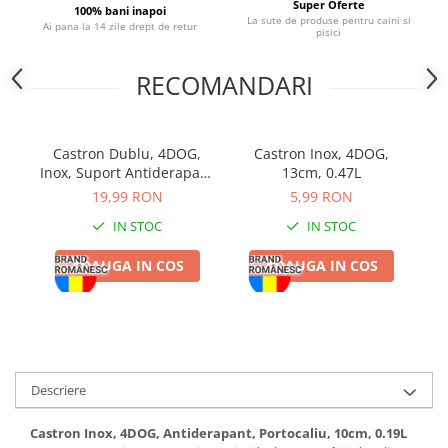
Super Oferte
100% bani inapoi
La sute de produse pentru caini si
Ai pana la 14 zile drept de retur
pisici
RECOMANDARI
Castron Dublu, 4DOG,
Castron Inox, 4DOG,
Inox, Suport Antiderapant
13cm, 0.47L
4D
Inclus, 2x0.95L
19,99 RON
5,99 RON
IN STOC
IN STOC
ADAUGA IN COS
ADAUGA IN COS
Descriere
Castron Inox, 4DOG, Antiderapant, Portocaliu, 10cm, 0.19L