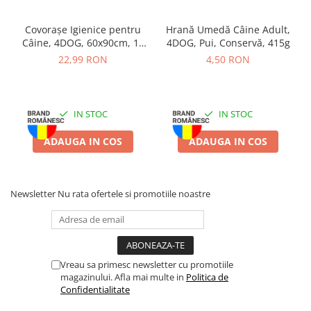
practică pentru hrănirea și hidratarea zilnică.
Covorașe Igienice pentru
Hrană Umedă Câine Adult,
Câine, 4DOG, 60x90cm, 10
4DOG, Pui, Conservă, 415g
Compoziție Castron Inox,
bucăți
22,99 RON
4,50 RON
4DOG, Antiderapant,
Portocaliu, 10cm, 0.19L:
IN STOC
IN STOC
Material:
inox inoxidabil.
ADAUGA IN COS
ADAUGA IN COS
Bază:
inel de cauciuc antiderapant.
Capacitate:
190 ml.
Newsletter
Nu rata ofertele si promotiile noastre
Diametru:
10 cm.
Culoare exterior:
portocaliu.
Vreau sa primesc newsletter cu promotiile
Utilizare:
potrivit pentru hrană umedă, hrană uscată și apă.
magazinului. Afla mai multe in
Politica de
Confidentialitate
Mod de utilizare:
Umpleți castronul cu hrană sau apă și așezați-l
pe o suprafață plană. Curățați regulat pentru a menține un nivel