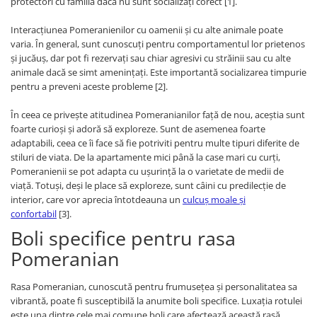
protectori cu familia dacă nu sunt socializați corect [1].
Interacțiunea Pomeranienilor cu oamenii și cu alte animale poate
varia. În general, sunt cunoscuți pentru comportamentul lor prietenos
și jucăuș, dar pot fi rezervați sau chiar agresivi cu străinii sau cu alte
animale dacă se simt amenințați. Este importantă socializarea timpurie
pentru a preveni aceste probleme [2].
În ceea ce privește atitudinea Pomeranianilor față de nou, aceștia sunt
foarte curioși și adoră să exploreze. Sunt de asemenea foarte
adaptabili, ceea ce îi face să fie potriviti pentru multe tipuri diferite de
stiluri de viata. De la apartamente mici până la case mari cu curți,
Pomeranienii se pot adapta cu ușurință la o varietate de medii de
viață. Totuși, deși le place să exploreze, sunt câini cu predilecție de
interior, care vor aprecia întotdeauna un
culcuș moale și
confortabil
[3].
Boli specifice pentru rasa
Pomeranian
Rasa Pomeranian, cunoscută pentru frumusețea și personalitatea sa
vibrantă, poate fi susceptibilă la anumite boli specifice. Luxația rotulei
este una dintre cele mai comune boli care afectează această rasă,