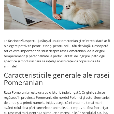
Proteice
Pernuțe
Cremoase
Semi-umede
Semi-umede
Proteice
Pernuțe
Umede
Îngrijire Câini
Îngrijire Pisici
Covorașe Igienice Câini
Așternut Igienic Pisici
Te fascinează aspectul jucăuș al unui Pomeranian și te întrebi dacă ar fi
Igienă Câini
Igienă Pisici
o alegere potrivită pentru tine și pentru stilul tău de viață? Descoperă
Șampoane Câini
Antiparazitare Pisici
tot ce este important de știut despre rasa Pomeranian, de la origini,
temperament și personalitate la particularități de îngrijire, patologii
Antiparazitare Câini
Vitamine Pisici
specifice și modul în care se înțeleg acești căței cu copiii și cu alte
Vitamine Câini
Perii & Piepteni Pisici
animale!
Perii & Piepteni
Accesorii Pisici
Caracteristicile generale ale rasei
Accesorii Câini
Culcușuri & Saltele Pisici
Pomeranian
Culcușuri & Saltele Câini
Ansambluri Pisici
Castroane și Adapatori
Castroane & Adapatori Pisici
Rasa Pomeranian este una cu o istorie îndelungată. Originile sale se
Cuști și Genți
Cuști & Genți Pisici
regăsesc în provincia Pomerania din nordul Poloniei și estul Germaniei,
de unde și-a primit numele. Inițial, acești câini erau mult mai mari,
Zgărzi, Lese & Hamuri
Litiere Pisici
având rolul de a păzi turmele de animale. Cu timpul, au fost încrucișați
Jucării Câini
Jucării Pisici
cu rase mai mici, pentru a-și reduce dimensiunile. În secolul al XIX-lea,