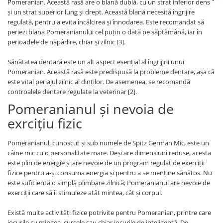
Pomeranian. Această rasă are o blană dublă, cu un strat inferior dens
și un strat superior lung și drept. Această blană necesită îngrijire
regulată, pentru a evita încâlcirea și înnodarea. Este recomandat să
periezi blana Pomeranianului cel puțin o dată pe săptămână, iar în
perioadele de năpârlire, chiar și zilnic [3].
Sănătatea dentară este un alt aspect esențial al îngrijirii unui
Pomeranian. Această rasă este predispusă la probleme dentare, așa că
este vital periajul zilnic al dinților. De asemenea, se recomandă
controalele dentare regulate la veterinar [2].
Pomeranianul și nevoia de
exrcițiu fizic
Pomeranianul, cunoscut și sub numele de Spitz German Mic, este un
câine mic cu o personalitate mare. Deși are dimensiuni reduse, acesta
este plin de energie și are nevoie de un program regulat de exerciții
fizice pentru a-și consuma energia și pentru a se menține sănătos. Nu
este suficientă o simplă plimbare zilnică; Pomeranianul are nevoie de
exerciții care să îi stimuleze atât mintea, cât și corpul.
Există multe activități fizice potrivite pentru Pomeranian, printre care
jocurile cu mingea, cursele sau chiar jocurile de inteligență. De