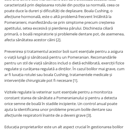
caracterizată prin deplasarea rotulei din poziția sa normală, ceea ce
poate duce la dureri și dificultăți de deplasare. Boala Cushing, o
afecțiune hormonală, este o altă problemă frecvent întâlnită la
Pomeranieni, manifestându-se prin simptome precum creșterea
apetitului, setea excesivă și pierderea părului. Dischinezia ciliară
primară, o boală respiratorie și problemele dentare pot, de asemenea,
afecta sănătatea acestor câini [2].
Prevenirea și tratamentul acestor boli sunt esențiale pentru a asigura
o viață lungă și sănătoasă pentru un Pomeranian. Recomandările
pentru un stil de viață sănătos includ o dietă echilibrată, exerciții fizice
regulate și curățarea regulată a dinților. În cazul bolilor mai grave, cum
ar fi luxația rotulei sau boala Cushing, tratamentele medicale și
intervențiile chirurgicale pot fi necesare [1].
Vizitele regulate la veterinar sunt esențiale pentru a monitoriza
constant starea de sănătate a Pomeranianului și pentru a detecta
orice semne de boală în stadiile incipiente. Un control anual poate
ajuta la identificarea unor probleme precum bolile dentare sau
afecțiunile respiratorii înainte de a deveni grave [3].
Educația proprietarilor este un alt aspect crucial în gestionarea bolilor