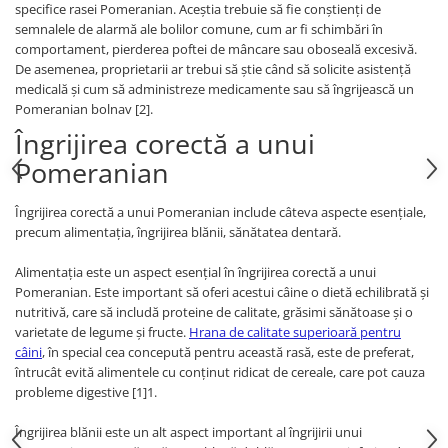
specifice rasei Pomeranian. Aceștia trebuie să fie conștienți de
semnalele de alarmă ale bolilor comune, cum ar fi schimbări în
comportament, pierderea poftei de mâncare sau oboseală excesivă.
De asemenea, proprietarii ar trebui să știe când să solicite asistență
medicală și cum să administreze medicamente sau să îngrijească un
Pomeranian bolnav [2].
Îngrijirea corectă a unui
Pomeranian
Îngrijirea corectă a unui Pomeranian include câteva aspecte esențiale,
precum alimentația, îngrijirea blănii, sănătatea dentară.
Alimentația este un aspect esențial în îngrijirea corectă a unui
Pomeranian. Este important să oferi acestui câine o dietă echilibrată și
nutritivă, care să includă proteine de calitate, grăsimi sănătoase și o
varietate de legume și fructe.
Hrana de calitate superioară pentru
câini
, în special cea concepută pentru această rasă, este de preferat,
întrucât evită alimentele cu conținut ridicat de cereale, care pot cauza
probleme digestive [1]1.
Îngrijirea blănii este un alt aspect important al îngrijirii unui