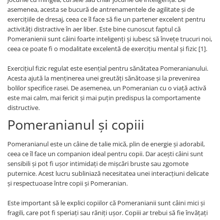
asemenea, acesta se bucură de antrenamentele de agilitate și de
exercițiile de dresaj, ceea ce îl face să fie un partener excelent pentru
activități distractive în aer liber. Este bine cunoscut faptul că
Pomeranienii sunt câini foarte inteligenți și iubesc să învețe trucuri noi,
ceea ce poate fi o modalitate excelentă de exercițiu mental și fizic [1].
Exercițiul fizic regulat este esențial pentru sănătatea Pomeranianului.
Acesta ajută la menținerea unei greutăți sănătoase și la prevenirea
bolilor specifice rasei. De asemenea, un Pomeranian cu o viață activă
este mai calm, mai fericit și mai puțin predispus la comportamente
distructive.
Pomeranianul și copiii
Pomeranianul este un câine de talie mică, plin de energie și adorabil,
ceea ce îl face un companion ideal pentru copii. Dar acești câini sunt
sensibili și pot fi ușor intimidați de mișcări bruste sau zgomote
puternice. Acest lucru subliniază necesitatea unei interacțiuni delicate
și respectuoase între copii și Pomeranian.
Este important să le explici copiilor că Pomeranianii sunt câini mici și
fragili, care pot fi speriați sau răniți ușor. Copiii ar trebui să fie învățați