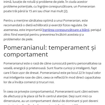
inimă, luxație de rotulă și probleme de piele. În ciuda acestor
probleme potențiale, cu îngrijire corespunzătoare, un Pomeranian
poate trăi până la 15 ani sau chiar mai mult [2].
Pentru a menține sănătatea optimă a unui Pomeranian, este
recomandată o dietă echilibrată și exerciții fizice regulate. De
asemenea, este importantă
îngrijirea corespunzătoare a blănii
, periajul
zilnic fiind esențial pentru prevenirea încâlcirii acesteia și a
problemelor de piele.
Pomeranianul: temperament și
comportament
Pomeranianul este o rasă de câine cunoscută pentru personalitatea sa
veselă, energică și prietenoasă. Sunt foarte curioși și inteligenti, fapt
care îi face ușor de dresat. Pomeranianul este pe locul 22 în topul celor
mai inteligente rase de câini, ceea ce reflectă în mod direct capacitatea
lor de a învăța comenzi și trucuri noi.
În ceea ce privește comportamentul, Pomeranienii sunt câini extrem
de afectuoși și le place să fie în centrul atenției. Deși sunt mici ca
dimensiune, au un comportament destul de dominant și pot deveni