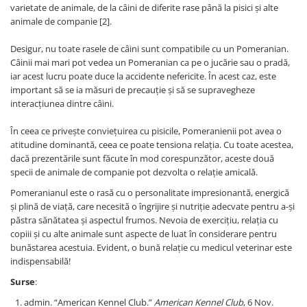
varietate de animale, de la câini de diferite rase până la pisici și alte
animale de companie [2].
Desigur, nu toate rasele de câini sunt compatibile cu un Pomeranian.
Câinii mai mari pot vedea un Pomeranian ca pe o jucărie sau o pradă,
iar acest lucru poate duce la accidente nefericite. În acest caz, este
important să se ia măsuri de precauție și să se supravegheze
interacțiunea dintre câini.
În ceea ce privește conviețuirea cu pisicile, Pomeranienii pot avea o
atitudine dominantă, ceea ce poate tensiona relația. Cu toate acestea,
dacă prezentările sunt făcute în mod corespunzător, aceste două
specii de animale de companie pot dezvolta o relație amicală.
Pomeranianul este o rasă cu o personalitate impresionantă, energică
și plină de viață, care necesită o îngrijire și nutriție adecvate pentru a-și
păstra sănătatea și aspectul frumos. Nevoia de exercițiu, relația cu
copiii și cu alte animale sunt aspecte de luat în considerare pentru
bunăstarea acestuia. Evident, o bună relație cu medicul veterinar este
indispensabilă!
Surse
:
admin. “American Kennel Club.”
American Kennel Club
, 6 Nov.