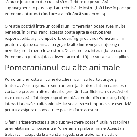
să nu se joace prea dur cu ei și să nu îi ridice de pe sol fără
supraveghere. În plus, copiii ar trebui să fie instruiți să-i lase în pace pe
Pomeranieni atunci când aceștia mănâncă sau dorm [3].
O relație pozitivă între un copil și un Pomeranian poate avea multe
beneficii. În primul rând, aceasta poate ajuta la dezvoltarea
responsabilității și a empatiei la copii. Îngrijirea unui Pomeranian îi
poate învăța pe copii să aibă grijă de alte ființe vii și să înțeleagă
nevoile și sentimentele acestora. De asemenea, interacțiunea cu un
Pomeranian poate ajuta la dezvoltarea abilităților sociale ale copiilor.
Pomeranianul cu alte animale
Pomeranianul este un câine de talie mică, însă foarte curajos și
teritorial. Acesta își poate simți amenințat teritoriul atunci când este
vorba de prezența altor animale, generând conflicte sau stres. Astfel,
este necesară o înțelegere aprofundată a modului în care acești căței
interacționează cu alte animale, iar socializarea timpurie este esențială
pentru a asigura o conviețuire pașnică între acestea.
O familiarizare treptată și sub supraveghere poate fi utilă în stabilirea
unei relații armonioase între Pomeranian și alte animale. Aceasta ar
trebui să înceapă de la o vârstă fragedă și ar trebui să includă o