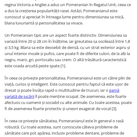
Haine Câini
Zgărzi & Hamuri
regina Victoria a Angliei a adus un Pomeranian în Regatul Unit, ceea ce
a dus la creșterea popularității rasei. Astăzi, Pomeranianul este
cunoscut și apreciat în întreaga lume pentru dimensiunea sa mică,
blana luxuriantă și personalitatea sa vivace.
Un Pomeranian tipic are un aspect foarte distinctiv. Dimensiunea sa
variază între 20 și 28 cm în înălțime, iar greutatea sa oscilează între 1,8
și 3,5 kg. Blana sa este deosebit de densă, cu un strat exterior aspru și
unul interior moale și pufos, care poate fi de diferite culori, de la alb la
negru, maro, gri, portocaliu sau crem. O altă trăsătură caracteristică
este coada arcuită peste spate [1].
În ceea ce privește personalitatea, Pomeranianul este un câine plin de
viață, curios și inteligent. Este cunoscut pentru faptul că este ușor de
dresat și poate învăța rapid o multitudine de trucuri, iar o
gamă
variată de jucării
îl poate menține ocupat. De asemenea, este foarte
afectuos cu oamenii și sociabil cu alte animale. Cu toate acestea, poate
fi de asemenea foarte protectiv și uneori exagerat de vocal [3].
În ceea ce privește sănătatea, Pomeranianul este în general o rasă
robustă. Cu toate acestea, sunt cunoscute câteva probleme de
sănătate care pot apărea, inclusiv probleme dentare, probleme de