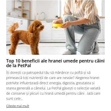
Top 10 beneficii ale hranei umede pentru câini
de la PetPal
Îți dorești ca patrupedul tău să mănânce cu poftă și să
primească toți nutrienții de care are nevoie? Alegerea hranei
potrivite influențează direct energia, digestia, greutatea și
starea generală a câinelui. La PetPal găsești o selecție variată
de conserve și plicuri cu hrană umedă pentru câini . Iată care
sunt cele...
Citeste mai mult