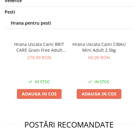
Veverite
Pesti
Hrana pentru pesti
Hrana Uscata Caini BRIT
Hrana Uscata Caini CIBAU
CARE Grain Free Adult
Mini Adult 2,5kg
Large Breed 12kg
P
279,99 RON
60,00 RON
IN STOC
IN STOC
ADAUGA IN COS
ADAUGA IN COS
POSTĂRI RECOMANDATE