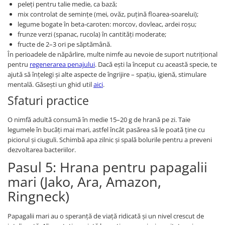
peleți pentru talie medie, ca bază;
mix controlat de semințe (mei, ovăz, puțină floarea-soarelui);
legume bogate în beta-caroten: morcov, dovleac, ardei roșu;
frunze verzi (spanac, rucola) în cantități moderate;
fructe de 2–3 ori pe săptămână.
În perioadele de năpârlire, multe nimfe au nevoie de suport nutrițional
pentru
regenerarea penajului
. Dacă ești la început cu această specie, te
ajută să înțelegi și alte aspecte de îngrijire – spațiu, igienă, stimulare
mentală. Găsești un ghid util
aici
.
Sfaturi practice
O nimfă adultă consumă în medie 15–20 g de hrană pe zi. Taie
legumele în bucăți mai mari, astfel încât pasărea să le poată ține cu
piciorul și ciuguli. Schimbă apa zilnic și spală bolurile pentru a preveni
dezvoltarea bacteriilor.
Pasul 5: Hrana pentru papagalii
mari (Jako, Ara, Amazon,
Ringneck)
Papagalii mari au o speranță de viață ridicată și un nivel crescut de