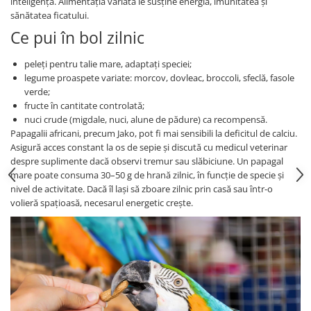
inteligență. Alimentația variată le susține energia, imunitatea și
sănătatea ficatului.
Ce pui în bol zilnic
peleți pentru talie mare, adaptați speciei;
legume proaspete variate: morcov, dovleac, broccoli, sfeclă, fasole
verde;
fructe în cantitate controlată;
nuci crude (migdale, nuci, alune de pădure) ca recompensă.
Papagalii africani, precum Jako, pot fi mai sensibili la deficitul de calciu.
Asigură acces constant la os de sepie și discută cu medicul veterinar
despre suplimente dacă observi tremur sau slăbiciune. Un papagal
mare poate consuma 30–50 g de hrană zilnic, în funcție de specie și
nivel de activitate. Dacă îl lași să zboare zilnic prin casă sau într-o
volieră spațioasă, necesarul energetic crește.