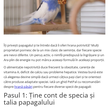
Proteice
Pernuțe
Cremoase
Semi-umede
Semi-umede
Proteice
Pernuțe
Umede
Îngrijire Câini
Îngrijire Pisici
Covorașe Igienice Câini
Așternut Igienic Pisici
Igienă Câini
Igienă Pisici
Îți privești papagalul și te întrebi dacă îi oferi hrana potrivită? Mulți
Șampoane Câini
Antiparazitare Pisici
proprietari pornesc de la un mix clasic de semințe, dar fiecare specie
Antiparazitare Câini
Vitamine Pisici
are nevoi diferite. Un peruș activ, o nimfă predispusă la îngrășare și un
Ara plin de energie nu pot mânca aceeași formulă în aceleași proporții.
Vitamine Câini
Perii & Piepteni Pisici
Perii & Piepteni
Accesorii Pisici
O alimentație nepotrivită duce frecvent la obezitate, carențe de
vitamina A, deficit de calciu sau probleme hepatice. Vestea bună este
Accesorii Câini
Culcușuri & Saltele Pisici
că alegerea devine simplă dacă urmezi câțiva pași clari și te orientezi
Culcușuri & Saltele Câini
Ansambluri Pisici
către produse adaptate speciei. Iată un ghid PetPal cu recomandări
Castroane și Adapatori
Castroane & Adapatori Pisici
despre
hrană păsări
pentru fiecare diverse specii de papagali:
Pasul 1: Ține cont de specia și
Cuști și Genți
Cuști & Genți Pisici
Zgărzi, Lese & Hamuri
Litiere Pisici
talia papagalului
Jucării Câini
Jucării Pisici