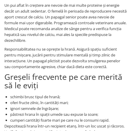
Un pui aflat în creștere are nevoie de mai multe proteine și energie
decât un adult sedentar. O femelă în perioada de reproducere necesită
aport crescut de calciu. Un papagal senior poate avea nevoie de
formule mai ușor digerabile. Programează controale veterinare anuale.
Medicul poate recomanda analize de sânge pentru a verifica funcția
hepatică sau nivelul de calciu, mai ales la speciile predispuse la
dezechilibre.
Responsabilitatea nu se oprește la hrană. Asigură spațiu suficient
pentru mișcare, jucării pentru stimulare mentală și timp zilnic de
interacțiune. Un papagal plictisit poate dezvolta smulgerea penelor
sau comportamente agresive, chiar dacă dieta este corectă.
Greșeli frecvente pe care merită
să le eviți
schimbi brusc tipul de hrană;
oferi fructe zilnic, în cantități mari;
ignori semnele de îngrășare;
păstrezi hrana în spații umede sau expuse la soare;
cumperi cantități foarte mari pe care nu le consumi rapid.
Depozitează hrana într-un recipient etanș, într-un loc uscat și răcoros.