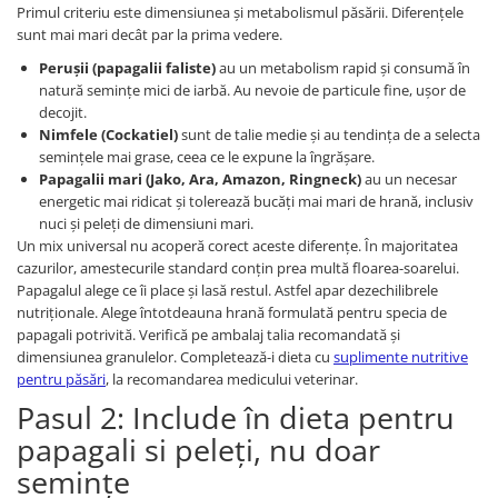
Primul criteriu este dimensiunea și metabolismul păsării. Diferențele
Haine Câini
Zgărzi & Hamuri
sunt mai mari decât par la prima vedere.
Perușii (papagalii faliste)
au un metabolism rapid și consumă în
natură semințe mici de iarbă. Au nevoie de particule fine, ușor de
decojit.
Nimfele (Cockatiel)
sunt de talie medie și au tendința de a selecta
semințele mai grase, ceea ce le expune la îngrășare.
Papagalii mari (Jako, Ara, Amazon, Ringneck)
au un necesar
energetic mai ridicat și tolerează bucăți mai mari de hrană, inclusiv
nuci și peleți de dimensiuni mari.
Un mix universal nu acoperă corect aceste diferențe. În majoritatea
cazurilor, amestecurile standard conțin prea multă floarea-soarelui.
Papagalul alege ce îi place și lasă restul. Astfel apar dezechilibrele
nutriționale. Alege întotdeauna hrană formulată pentru specia de
papagali potrivită. Verifică pe ambalaj talia recomandată și
dimensiunea granulelor. Completează-i dieta cu
suplimente nutritive
pentru păsări
, la recomandarea medicului veterinar.
Pasul 2: Include în dieta pentru
papagali si peleți, nu doar
semințe