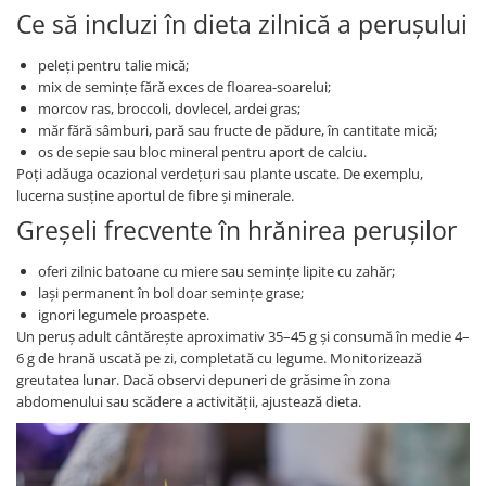
Ce să incluzi în dieta zilnică a perușului
peleți pentru talie mică;
mix de semințe fără exces de floarea-soarelui;
morcov ras, broccoli, dovlecel, ardei gras;
măr fără sâmburi, pară sau fructe de pădure, în cantitate mică;
os de sepie sau bloc mineral pentru aport de calciu.
Poți adăuga ocazional verdețuri sau plante uscate. De exemplu,
lucerna susține aportul de fibre și minerale.
Greșeli frecvente în hrănirea perușilor
oferi zilnic batoane cu miere sau semințe lipite cu zahăr;
lași permanent în bol doar semințe grase;
ignori legumele proaspete.
Un peruș adult cântărește aproximativ 35–45 g și consumă în medie 4–
6 g de hrană uscată pe zi, completată cu legume. Monitorizează
greutatea lunar. Dacă observi depuneri de grăsime în zona
abdomenului sau scădere a activității, ajustează dieta.