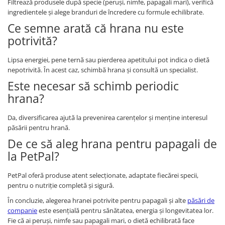
Filtrează produsele după specie (peruși, nimfe, papagali mari), verifică
ingredientele și alege branduri de încredere cu formule echilibrate.
Ce semne arată că hrana nu este
potrivită?
Lipsa energiei, pene ternă sau pierderea apetitului pot indica o dietă
nepotrivită. În acest caz, schimbă hrana și consultă un specialist.
Este necesar să schimb periodic
hrana?
Da, diversificarea ajută la prevenirea carențelor și menține interesul
păsării pentru hrană.
De ce să aleg hrana pentru papagali de
la PetPal?
PetPal oferă produse atent selecționate, adaptate fiecărei specii,
pentru o nutriție completă și sigură.
În concluzie, alegerea hranei potrivite pentru papagali și alte
păsări de
companie
este esențială pentru sănătatea, energia și longevitatea lor.
Fie că ai peruși, nimfe sau papagali mari, o dietă echilibrată face