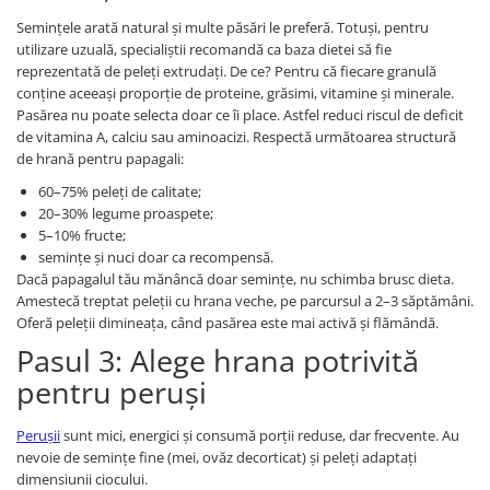
Semințele arată natural și multe păsări le preferă. Totuși, pentru
utilizare uzuală, specialiștii recomandă ca baza dietei să fie
reprezentată de peleți extrudați. De ce? Pentru că fiecare granulă
conține aceeași proporție de proteine, grăsimi, vitamine și minerale.
Pasărea nu poate selecta doar ce îi place. Astfel reduci riscul de deficit
de vitamina A, calciu sau aminoacizi. Respectă următoarea structură
de hrană pentru papagali:
60–75% peleți de calitate;
20–30% legume proaspete;
5–10% fructe;
semințe și nuci doar ca recompensă.
Dacă papagalul tău mănâncă doar semințe, nu schimba brusc dieta.
Amestecă treptat peleții cu hrana veche, pe parcursul a 2–3 săptămâni.
Oferă peleții dimineața, când pasărea este mai activă și flămândă.
Pasul 3: Alege hrana potrivită
pentru peruși
Perușii
sunt mici, energici și consumă porții reduse, dar frecvente. Au
nevoie de semințe fine (mei, ovăz decorticat) și peleți adaptați
dimensiunii ciocului.