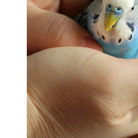
Piele Presată
Proteice
Cremoase
Semi-umede
Pernuțe
Îngrijire Câini
Covorașe Igienice Câini
Igienă Câini
Șampoane Câini
Antiparazitare Câini
Vitamine Câini
Perii & Piepteni
Accesorii Câini
Culcușuri & Saltele Câini
Castroane și Adapatori
Cuști și Genți
Zgărzi, Lese & Hamuri