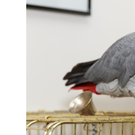
Batoane Rozătoare
Îngrijire Rozătoare
Așternut Igienic Rozătoare
Cuști Rozătoare
Pești
Acvarii
Accesorii Acvarii
Hrană
Hrană Pești
Hrană Broaște Țestoase
Întreținere Acvariu
Tratament Apă