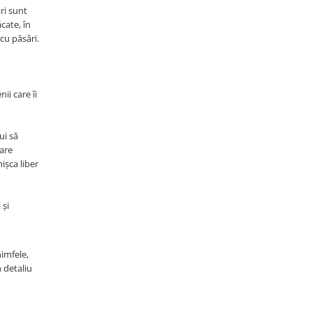
ri sunt
cate, în
 cu păsări.
u
ii care îi
ui să
lare
ișca liber
 și
nimfele,
n detaliu