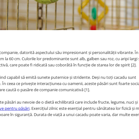
companie, datorită aspectului său impresionant și personalității vibrante. În
m la 60 cm. Culorile lor predominante sunt alb, galben sau roz, cu aripi largi 
tivă, care poate fi ridicată sau coborâtă în funcție de starea lor de spirit [2].
ind capabil să emită sunete puternice și stridente. Deși nu toți cacadu sunt
e. În ceea ce privește interacțiunea cu oamenii, aceste păsări sunt foarte socia
 care caută o pasăre de companie comunicativă [1].
te păsări au nevoie de o dietă echilibrată care include fructe, legume, nuci și 
ve pentru păsări
. Exercițiul zilnic este esențial pentru sănătatea lor fizică și 
 zboare în siguranță. Durata de viață a unui cacadu poate varia, dar multe ex
)