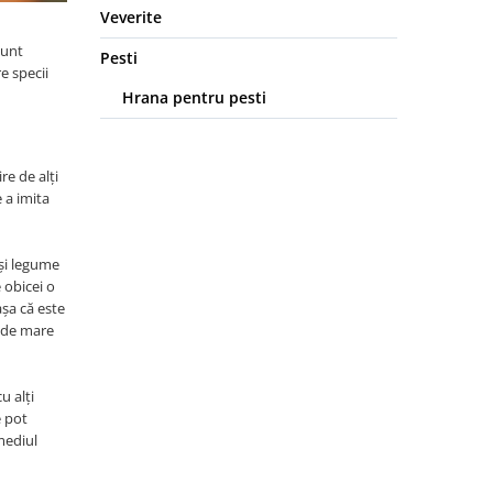
Veverite
sunt
Pesti
e specii
Hrana pentru pesti
re de alți
 a imita
 și legume
 obicei o
așa că este
t de mare
u alți
e pot
mediul