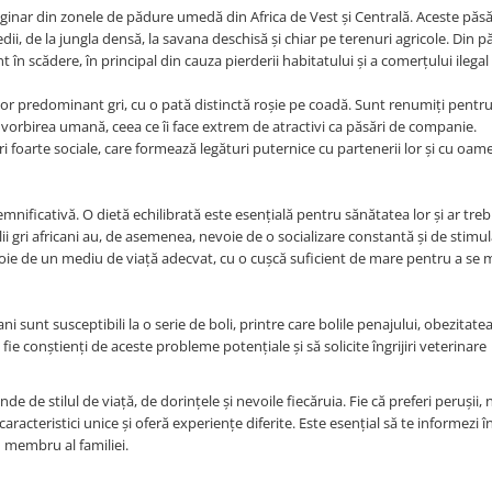
iginar din zonele de pădure umedă din Africa de Vest și Centrală. Aceste păsă
ii, de la jungla densă, la savana deschisă și chiar pe terenuri agricole. Din pă
nt în scădere, în principal din cauza pierderii habitatului și a comerțului ilegal
i lor predominant gri, cu o pată distinctă roșie pe coadă. Sunt renumiți pentr
i vorbirea umană, ceea ce îi face extrem de atractivi ca păsări de companie.
oarte sociale, care formează legături puternice cu partenerii lor și cu oamen
emnificativă. O dietă echilibrată este esențială pentru sănătatea lor și ar treb
ii gri africani au, de asemenea, nevoie de o socializare constantă și de stimu
evoie de un mediu de viață adecvat, cu o cușcă suficient de mare pentru a se m
i sunt susceptibili la o serie de boli, printre care bolile penajului, obezitatea
e conștienți de aceste probleme potențiale și să solicite îngrijiri veterinare
e de stilul de viață, de dorințele și nevoile fiecăruia. Fie că preferi perușii, 
aracteristici unice și oferă experiențe diferite. Este esențial să te informezi î
u membru al familiei.