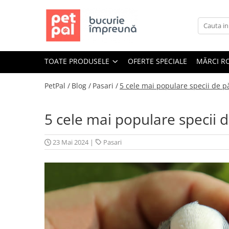
Toate Produsele
Câini
TOATE PRODUSELE
OFERTE SPECIALE
MĂRCI R
Hrană Uscată Câini
Câine Junior
PetPal /
Blog /
Pasari /
5 cele mai populare specii de 
Câine Adult
Câine Senior
5 cele mai populare specii 
Hrană Umedă Câini
Câine Junior
23 Mai 2024
|
Pasari
Câine Adult
Diete Veterinare Câini
Uscată
Umedă
Recompense Câini
Biscuiți