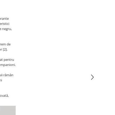
ibrante
ristici
e negru,
trem de
r [2].
vat pentru
companioni.
uii rămân
hi
ecvată,