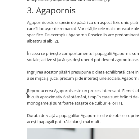
Zgărzi & Hamuri
3. Agapornis
Păsări
Hrană Păsări
Agapornis este o specie de păsări cu un aspect fizic unic și at
care îi fac ușor de remarcat. Varietățile cele mai cunoscute ale
Meniuri Păsări
specifice. De exemplu, Agapornis Roseicollis are predominan
Suplimente Nutritive
albastru și alb [2].
Delicii Păsări
În ceea ce privește comportamentul, papagalii Agapornis sun
Batoane
sociale, active și jucăușe, deși uneori pot deveni zgomotoase.
Îngrijire Păsări
Îngrijirea acestor păsări presupune o dietă echilibrată, care
Așternut Igienic Păsări
a se mișca și juca, precum și de interacțiune socială. Agapor
Colivii
Reproducerea Agapornis este un proces interesant. Femela dep
Colivii
în cuib aproximativ 6 săptămâni, timp în care sunt hrăniți de
Rozătoare
monogame și sunt foarte atașate de cuiburile lor [1].
Hrană Rozătoare
Durata de viață a papagalilor Agapornis este de obicei cuprinsă î
Fân Rozătoare
acești papagali pot trăi chiar și mai mult.
Meniuri Rozătoare
Delicii Rozătoare