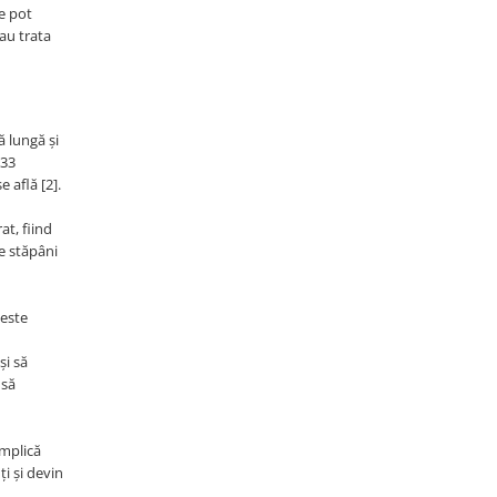
le pot
au trata
ă lungă și
-33
e află [2].
at, fiind
de stăpâni
ceste
și să
 să
implică
i și devin