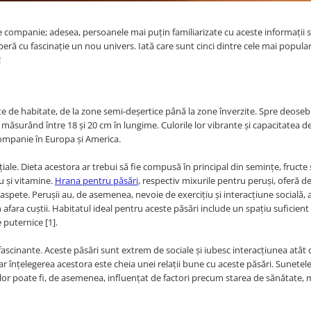
 companie; adesea, persoanele mai puțin familiarizate cu aceste informații 
operă cu fascinație un nou univers. Iată care sunt cinci dintre cele mai popular
!
ate de habitate, de la zone semi-deșertice până la zone înverzite. Spre deosebi
 măsurând între 18 și 20 cm în lungime. Culorile lor vibrante și capacitatea de
ompanie în Europa și America.
țiale. Dieta acestora ar trebui să fie compusă în principal din semințe, fructe
u și vitamine.
Hrana pentru păsări
, respectiv mixurile pentru peruși, oferă de
spete. Perușii au, de asemenea, nevoie de exercițiu și interacțiune socială, 
n afara cuștii. Habitatul ideal pentru aceste păsări include un spațiu suficien
 puternice [1].
inante. Aceste păsări sunt extrem de sociale și iubesc interacțiunea atât c
ar înțelegerea acestora este cheia unei relații bune cu aceste păsări. Sunetel
 lor poate fi, de asemenea, influențat de factori precum starea de sănătate, 