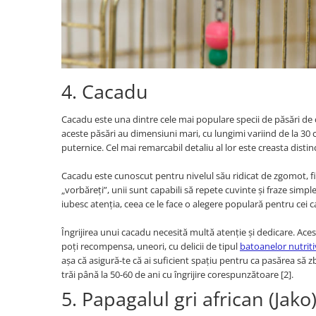
4. Cacadu
Cacadu este una dintre cele mai populare specii de păsări de 
aceste păsări au dimensiuni mari, cu lungimi variind de la 30 c
puternice. Cel mai remarcabil detaliu al lor este creasta distinc
Cacadu este cunoscut pentru nivelul său ridicat de zgomot, fi
„vorbăreți”, unii sunt capabili să repete cuvinte și fraze simpl
iubesc atenția, ceea ce le face o alegere populară pentru cei
Îngrijirea unui cacadu necesită multă atenție și dedicare. Aces
poți recompensa, uneori, cu delicii de tipul
batoanelor nutriti
așa că asigură-te că ai suficient spațiu pentru ca pasărea să
trăi până la 50-60 de ani cu îngrijire corespunzătoare [2].
5. Papagalul gri african (Jako