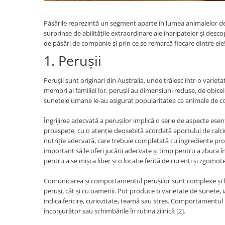
Jucării Câini
Păsările reprezintă un segment aparte în lumea animalelor de
Haine Câini
surprinse de abilitățile extraordinare ale înaripatelor și desc
Pisici
de păsări de companie și prin ce se remarcă fiecare dintre ele
Hrană Uscată Pisică
1. Perușii
Pisică Junior
Pisică Adult
Perușii sunt originari din Australia, unde trăiesc într-o variet
membri ai familiei lor, perușii au dimensiuni reduse, de obicei
Pisică Senior
sunetele umane le-au asigurat popularitatea ca animale de c
Hrană Umedă Pisică
Pisică Junior
Îngrijirea adecvată a perușilor implică o serie de aspecte esen
proaspete, cu o atenție deosebită acordată aportului de calci
Pisică Adult
nutriție adecvată, care trebuie completată cu ingrediente proa
Pisică Senior
important să le oferi jucării adecvate și timp pentru a zbura î
Diete Veterinare Pisică
pentru a se mișca liber și o locație ferită de curenți și zgomote
Uscată
Comunicarea și comportamentul perușilor sunt complexe și fasc
Umedă
peruși, cât și cu oamenii. Pot produce o varietate de sunete, i
Recompense Pisici
indica fericire, curiozitate, teamă sau stres. Comportamentul
înconjurător sau schimbările în rutina zilnică [2].
Cremoase