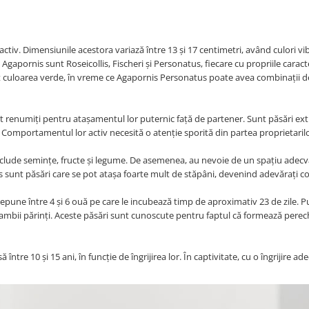
ractiv. Dimensiunile acestora variază între 13 și 17 centimetri, având culori v
 Agapornis sunt Roseicollis, Fischeri și Personatus, fiecare cu propriile caracte
t culoarea verde, în vreme ce Agapornis Personatus poate avea combinații d
t renumiți pentru atașamentul lor puternic față de partener. Sunt păsări ex
 Comportamentul lor activ necesită o atenție sporită din partea proprietarilo
 include semințe, fructe și legume. De asemenea, au nevoie de un spațiu adec
nis sunt păsări care se pot atașa foarte mult de stăpâni, devenind adevărați 
une între 4 și 6 ouă pe care le incubează timp de aproximativ 23 de zile. P
 ambii părinți. Aceste păsări sunt cunoscute pentru faptul că formează perec
ntre 10 și 15 ani, în funcție de îngrijirea lor. În captivitate, cu o îngrijire ad