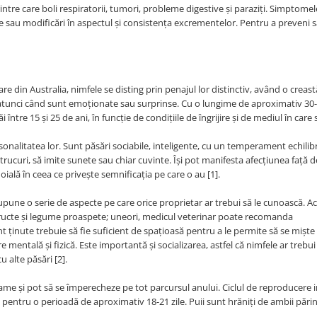
intre care boli respiratorii, tumori, probleme digestive și paraziți. Simptome
e sau modificări în aspectul și consistența excrementelor. Pentru a preveni s
 din Australia, nimfele se disting prin penajul lor distinctiv, având o creast
v atunci când sunt emoționate sau surprinse. Cu o lungime de aproximativ 30
ntre 15 și 25 de ani, în funcție de condițiile de îngrijire și de mediul în care s
nalitatea lor. Sunt păsări sociabile, inteligente, cu un temperament echilibr
e trucuri, să imite sunete sau chiar cuvinte. Își pot manifesta afecțiunea față 
ială în ceea ce privește semnificația pe care o au [1].
supune o serie de aspecte pe care orice proprietar ar trebui să le cunoască. A
 fructe și legume proaspete; uneori, medicul veterinar poate recomanda
nt ținute trebuie să fie suficient de spațioasă pentru a le permite să se miște 
e mentală și fizică. Este importantă și socializarea, astfel că nimfele ar trebui
 alte păsări [2].
me și pot să se împerecheze pe tot parcursul anului. Ciclul de reproducere 
entru o perioadă de aproximativ 18-21 zile. Puii sunt hrăniți de ambii părinț