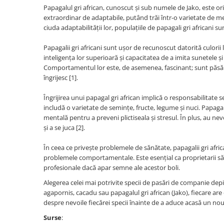
Papagalul gri african, cunoscut și sub numele de Jako, este or
extraordinar de adaptabile, putând trăi într-o varietate de med
ciuda adaptabilității lor, populațiile de papagali gri africani su
Papagalii gri africani sunt ușor de recunoscut datorită culori
inteligența lor superioară și capacitatea de a imita sunetele ș
Comportamentul lor este, de asemenea, fascinant; sunt păsări f
îngrijesc [1].
Îngrijirea unui papagal gri african implică o responsabilitate s
includă o varietate de semințe, fructe, legume și nuci. Papagal
mentală pentru a preveni plictiseala și stresul. În plus, au n
și a se juca [2].
În ceea ce privește problemele de sănătate, papagalii gri african
problemele comportamentale. Este esențial ca proprietarii să fi
profesionale dacă apar semne ale acestor boli.
Alegerea celei mai potrivite specii de pasări de companie depind
agapornis, cacadu sau papagalul gri african (Jako), fiecare are c
despre nevoile fiecărei specii înainte de a aduce acasă un no
Surse
: