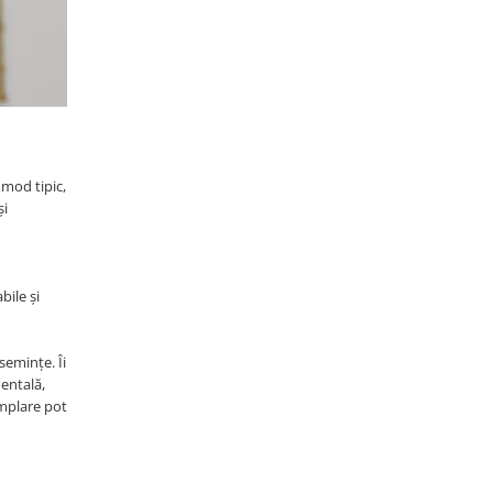
 mod tipic,
și
bile și
semințe. Îi
mentală,
emplare pot