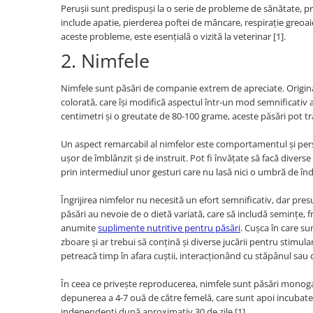
Pernuțe
Perușii sunt predispuși la o serie de probleme de sănătate, pr
include apatie, pierderea poftei de mâncare, respirație greoai
Semi-umede
aceste probleme, este esențială o vizită la veterinar [1].
Proteice
2. Nimfele
Umede
Îngrijire Pisici
Nimfele sunt păsări de companie extrem de apreciate. Originare
Așternut Igienic Pisici
colorată, care își modifică aspectul într-un mod semnificati
centimetri și o greutate de 80-100 grame, aceste păsări pot trăi î
Igienă Pisici
Antiparazitare Pisici
Un aspect remarcabil al nimfelor este comportamentul și perso
Vitamine Pisici
ușor de îmblânzit și de instruit. Pot fi învățate să facă divers
prin intermediul unor gesturi care nu lasă nici o umbră de îndo
Perii & Piepteni Pisici
Accesorii Pisici
Îngrijirea nimfelor nu necesită un efort semnificativ, dar pre
Culcușuri & Saltele Pisici
păsări au nevoie de o dietă variată, care să includă semințe,
anumite
suplimente nutritive pentru păsări
. Cușca în care su
Ansambluri Pisici
zboare și ar trebui să conțină și diverse jucării pentru stimular
Castroane & Adapatori Pisici
petreacă timp în afara cuștii, interacționând cu stăpânul sau cu
Cuști & Genți Pisici
În ceea ce privește reproducerea, nimfele sunt păsări monoga
Litiere Pisici
depunerea a 4-7 ouă de către femelă, care sunt apoi incubate p
Jucării Pisici
independenți după aproximativ 30 de zile [1].