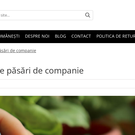
OMÂNEȘTI
DESPRE NOI
BLOG
CONTACT
POLITICA DE RETU
păsări de companie
de păsări de companie