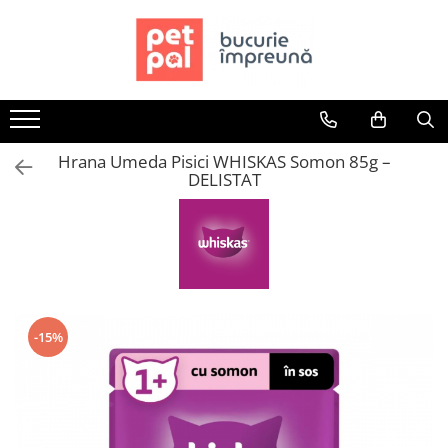
Toate Produsele
Câini
Hrană Uscată Câini
Hrana Umeda Pisici WHISKAS Somon 85g –
Câine Junior
DELISTAT
Câine Adult
Câine Senior
Hrană Umedă Câini
Câine Junior
Câine Adult
Diete Veterinare Câini
-15%
Uscată
Umedă
Recompense Câini
Biscuiți