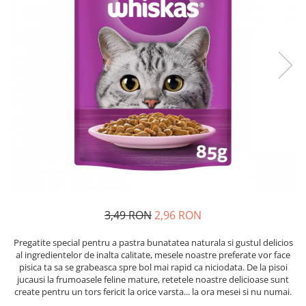
Piele Presată
Proteice
Cremoase
Semi-umede
Pernuțe
Îngrijire Câini
Covorașe Igienice Câini
Igienă Câini
Șampoane Câini
Antiparazitare Câini
Vitamine Câini
Perii & Piepteni
3,49 RON
2,96 RON
Accesorii Câini
Pregatite special pentru a pastra bunatatea naturala si gustul delicios
Culcușuri & Saltele Câini
al ingredientelor de inalta calitate, mesele noastre preferate vor face
Castroane și Adapatori
pisica ta sa se grabeasca spre bol mai rapid ca niciodata. De la pisoi
jucausi la frumoasele feline mature, retetele noastre delicioase sunt
Cuști și Genți
create pentru un tors fericit la orice varsta... la ora mesei si nu numai.
Zgărzi, Lese & Hamuri