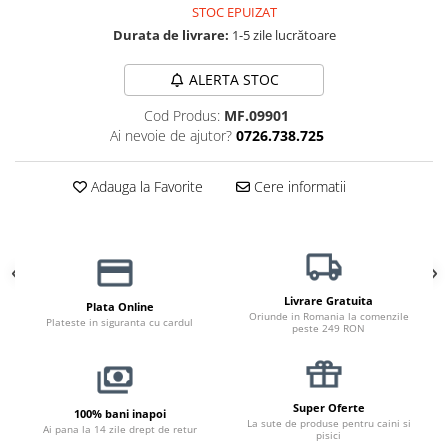
STOC EPUIZAT
Jucării Câini
Durata de livrare:
1-5 zile lucrătoare
Haine Câini
Pisici
ALERTA STOC
Hrană Uscată Pisică
Cod Produs:
MF.09901
Pisică Junior
Ai nevoie de ajutor?
0726.738.725
Pisică Adult
Pisică Senior
Adauga la Favorite
Cere informatii
Hrană Umedă Pisică
Pisică Junior
Pisică Adult
Pisică Senior
Livrare Gratuita
Plata Online
Diete Veterinare Pisică
Oriunde in Romania la comenzile
Plateste in siguranta cu cardul
peste 249 RON
Uscată
Umedă
Recompense Pisici
Super Oferte
100% bani inapoi
La sute de produse pentru caini si
Cremoase
Ai pana la 14 zile drept de retur
pisici