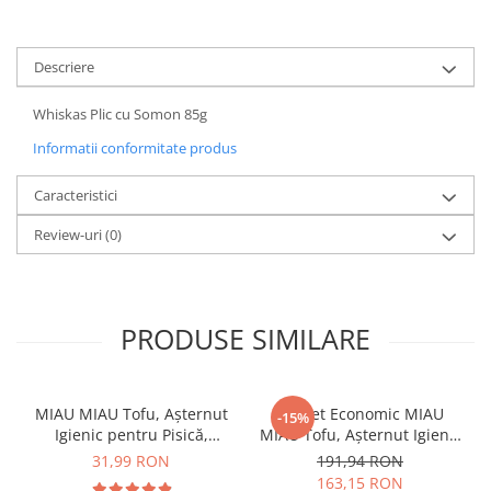
Pernuțe
Semi-umede
Proteice
Descriere
Umede
Whiskas Plic cu Somon 85g
Îngrijire Pisici
Informatii conformitate produs
Așternut Igienic Pisici
Igienă Pisici
Caracteristici
Antiparazitare Pisici
Review-uri
(0)
Vitamine Pisici
Perii & Piepteni Pisici
Accesorii Pisici
PRODUSE SIMILARE
Culcușuri & Saltele Pisici
Ansambluri Pisici
Castroane & Adapatori Pisici
MIAU MIAU Tofu, Așternut
Pachet Economic MIAU
-15%
Cuști & Genți Pisici
Igienic pentru Pisică,
MIAU Tofu, Așternut Igienic
Litiere Pisici
Lavandă, 6L
pentru Pisică, Lavandă,
31,99 RON
191,94 RON
6x6L
Jucării Pisici
163,15 RON