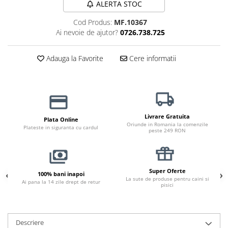
ALERTA STOC
Haine Câini
Zgărzi & Hamuri
Cod Produs:
MF.10367
Ai nevoie de ajutor?
0726.738.725
Adauga la Favorite
Cere informatii
Livrare Gratuita
Plata Online
Oriunde in Romania la comenzile
Plateste in siguranta cu cardul
peste 249 RON
Super Oferte
100% bani inapoi
La sute de produse pentru caini si
Ai pana la 14 zile drept de retur
pisici
Descriere