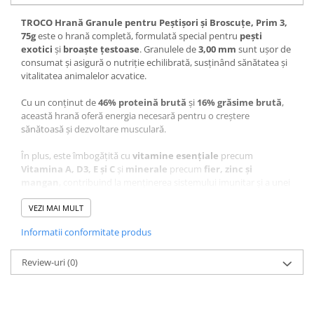
TROCO Hrană Granule pentru Peștișori și Broscuțe, Prim 3,
75g
este o hrană completă, formulată special pentru
pești
exotici
și
broaște țestoase
. Granulele de
3,00 mm
sunt ușor de
consumat și asigură o nutriție echilibrată, susținând sănătatea și
vitalitatea animalelor acvatice.
Cu un conținut de
46% proteină brută
și
16% grăsime brută
,
această hrană oferă energia necesară pentru o creștere
sănătoasă și dezvoltare musculară.
În plus, este îmbogățită cu
vitamine esențiale
precum
Vitamina A, D3, E și C
și
minerale
precum
fier, zinc și
mangan
, contribuind la menținerea sistemului imunitar și a unei
carapace puternice la broaștele țestoase.
VEZI MAI MULT
Conținut TROCO Hrană
Informatii conformitate produs
Granule pentru Peștișori și
Review-uri
(0)
Broscuțe, Prim 3, 75g: