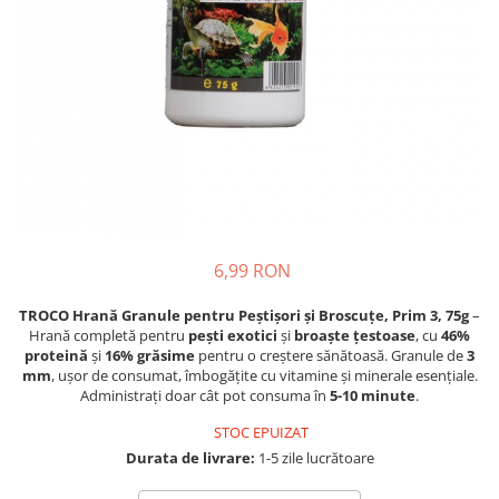
Proteice
Pernuțe
Cremoase
Semi-umede
Semi-umede
Proteice
Pernuțe
Umede
Îngrijire Câini
Îngrijire Pisici
Covorașe Igienice Câini
Așternut Igienic Pisici
Igienă Câini
Igienă Pisici
Șampoane Câini
Antiparazitare Pisici
Antiparazitare Câini
Vitamine Pisici
6,99 RON
Vitamine Câini
Perii & Piepteni Pisici
Perii & Piepteni
Accesorii Pisici
TROCO Hrană Granule pentru Peștișori și Broscuțe, Prim 3, 75g
–
Accesorii Câini
Hrană completă pentru
pești exotici
și
broaște țestoase
, cu
46%
Culcușuri & Saltele Pisici
proteină
și
16% grăsime
pentru o creștere sănătoasă. Granule de
3
Culcușuri & Saltele Câini
Ansambluri Pisici
mm
, ușor de consumat, îmbogățite cu vitamine și minerale esențiale.
Castroane și Adapatori
Castroane & Adapatori Pisici
Administrați doar cât pot consuma în
5-10 minute
.
Cuști și Genți
Cuști & Genți Pisici
STOC EPUIZAT
Zgărzi, Lese & Hamuri
Litiere Pisici
Durata de livrare:
1-5 zile lucrătoare
Jucării Câini
Jucării Pisici