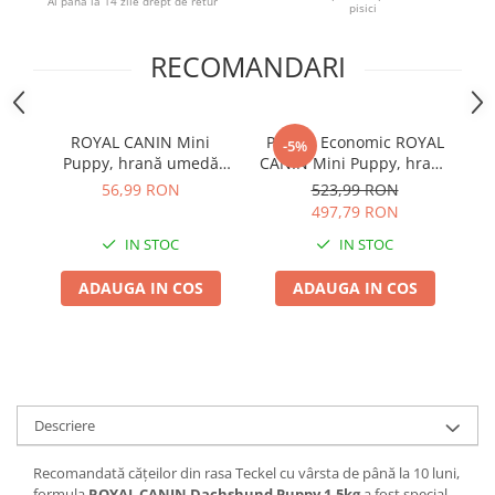
Ai pana la 14 zile drept de retur
pisici
RECOMANDARI
ROYAL CANIN Mini
Pachet Economic ROYAL
-5%
Puppy, hrană umedă
CANIN Mini Puppy, hrană
câine junior (în sos),
uscată câine junior, 2x8kg
56,99 RON
523,99 RON
12x85g
497,79 RON
IN STOC
IN STOC
ADAUGA IN COS
ADAUGA IN COS
Descriere
Recomandată cățeilor din rasa Teckel cu vârsta de până la 10 luni,
formula
ROYAL CANIN Dachshund Puppy 1,5kg
a fost special