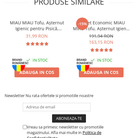
PRODUSE SIMILARE
MIAU MIAU Tofu, Așternut
Pachet Economic MIAU
-15%
Igienic pentru Pisică,
MIAU Tofu, Așternut Igienic
Lavandă, 6L
pentru Pisică, Lavandă,
31,99 RON
191,94 RON
6x6L
163,15 RON
IN STOC
IN STOC
ADAUGA IN COS
ADAUGA IN COS
Newsletter
Nu rata ofertele si promotiile noastre
Vreau sa primesc newsletter cu promotiile
magazinului. Afla mai multe in
Politica de