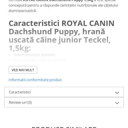
concepută pentru a răspunde cerințelor nutriționale ale cățelului
dumneavoastră.
Caracteristici ROYAL CANIN
Dachshund Puppy, hrană
uscată câine junior Teckel,
1,5kg:
• Sistem imunitar puternic
• Suport pentru oase și articulații
• Sănătate digestivă
VEZI MAI MULT
Informatii conformitate produs
Caracteristici
Review-uri
(0)