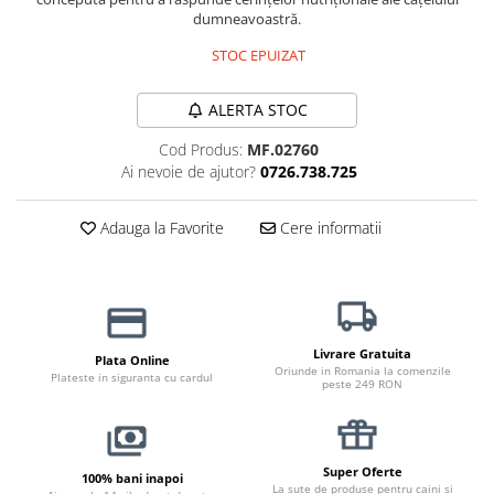
Haine Câini
Zgărzi & Hamuri
dumneavoastră.
STOC EPUIZAT
ALERTA STOC
Cod Produs:
MF.02760
Ai nevoie de ajutor?
0726.738.725
Adauga la Favorite
Cere informatii
Livrare Gratuita
Plata Online
Oriunde in Romania la comenzile
Plateste in siguranta cu cardul
peste 249 RON
Super Oferte
100% bani inapoi
La sute de produse pentru caini si