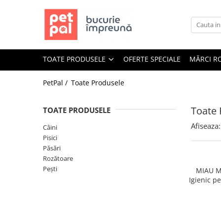
Toate Produsele
Câini
TOATE PRODUSELE
OFERTE SPECIALE
MĂRCI R
Hrană Uscată Câini
Câine Junior
PetPal /
Toate Produsele
Câine Adult
Câine Senior
Toate 
TOATE PRODUSELE
Hrană Umedă Câini
Afiseaza:
Câini
Câine Junior
Pisici
Câine Adult
Păsări
Rozătoare
Diete Veterinare Câini
Pești
MIAU MI
Uscată
Igienic p
Umedă
Recompense Câini
Biscuiți