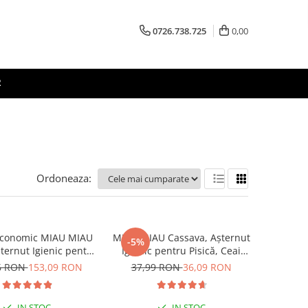
0726.738.725
0,00
R
Ordoneaza:
Economic MIAU MIAU
MIAU MIAU Cassava, Așternut
-5%
Așternut Igienic pentru
Igienic pentru Pisică, Ceai
ică, Fresh, 4x8L
Verde, 6L
6 RON
153,09 RON
37,99 RON
36,09 RON
IN STOC
IN STOC