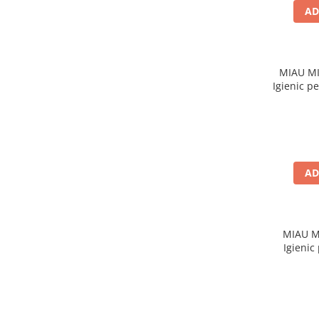
AD
Jucării Câini
Haine Câini
Pisici
Hrană Uscată Pisică
MIAU MIA
Igienic p
Pisică Junior
Pisică Adult
Pisică Senior
Hrană Umedă Pisică
Pisică Junior
AD
Pisică Adult
Pisică Senior
Diete Veterinare Pisică
MIAU MI
Igienic
Uscată
Umedă
Recompense Pisici
Cremoase