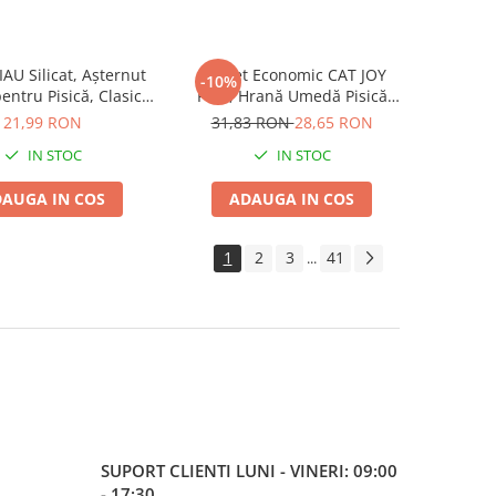
AU Silicat, Așternut
Pachet Economic CAT JOY
-10%
pentru Pisică, Clasic,
Pate, Hrană Umedă Pisică
3.8L
Adult, Vită, 16x100g
21,99 RON
31,83 RON
28,65 RON
IN STOC
IN STOC
AUGA IN COS
ADAUGA IN COS
1
2
3
41
...
SUPORT CLIENTI
LUNI - VINERI: 09:00
- 17:30