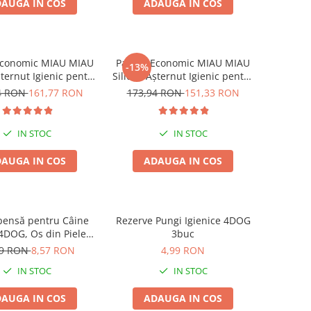
AUGA IN COS
ADAUGA IN COS
Economic MIAU MIAU
Pachet Economic MIAU MIAU
-13%
Așternut Igienic pentru
Silicat, Așternut Igienic pentru
ă, Clumping, 6x5L
Pisică, Lavandă, 6x5L
4 RON
161,77 RON
173,94 RON
151,33 RON
IN STOC
IN STOC
AUGA IN COS
ADAUGA IN COS
ensă pentru Câine
Rezerve Pungi Igienice 4DOG
 4DOG, Os din Piele
3buc
resată, 22cm
99 RON
8,57 RON
4,99 RON
IN STOC
IN STOC
AUGA IN COS
ADAUGA IN COS