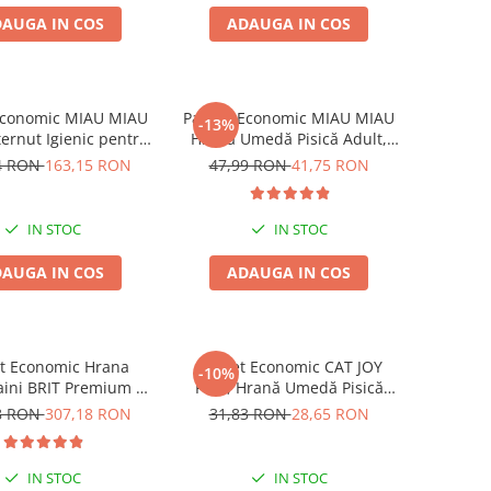
AUGA IN COS
ADAUGA IN COS
Economic MIAU MIAU
Pachet Economic MIAU MIAU
-13%
ternut Igienic pentru
Hrană Umedă Pisică Adult,
ă, Aloe Vera, 6x6L
Somon în sos, 24x100g
4 RON
163,15 RON
47,99 RON
41,75 RON
IN STOC
IN STOC
AUGA IN COS
ADAUGA IN COS
t Economic Hrana
Pachet Economic CAT JOY
-10%
aini BRIT Premium by
Pate, Hrană Umedă Pisică
Medium Adult 2x15kg
Adult, Pasăre, 16x100g
8 RON
307,18 RON
31,83 RON
28,65 RON
IN STOC
IN STOC