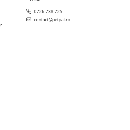
0726.738.725
contact@petpal.ro
er