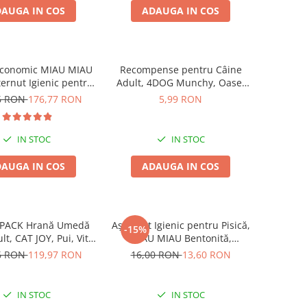
AUGA IN COS
ADAUGA IN COS
Economic MIAU MIAU
Recompense pentru Câine
ternut Igienic pentru
Adult, 4DOG Munchy, Oase,
că, Fresh, 4x10L
Vită, 10cm, 3 bucăți
6 RON
176,77 RON
5,99 RON
IN STOC
IN STOC
AUGA IN COS
ADAUGA IN COS
ACK Hrană Umedă
Așternut Igienic pentru Pisică,
-15%
lt, CAT JOY, Pui, Vită,
MIAU MIAU Bentonită,
 și Somon, 96x85g
Lavandă, 5kg
6 RON
119,97 RON
16,00 RON
13,60 RON
IN STOC
IN STOC