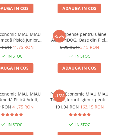
AUGA IN COS
ADAUGA IN COS
Economic MIAU MIAU
Recompense pentru Câine
-55%
medă Pisică Junior,
Adult, 4DOG, Oase din Piele
 în sos, 24x100g
Presată, 8.5cm, 3 bucăți
9 RON
41,75 RON
6,99 RON
3,15 RON
IN STOC
IN STOC
AUGA IN COS
ADAUGA IN COS
Economic MIAU MIAU
Pachet Economic MIAU MIAU
-15%
medă Pisică Adult,
Tofu, Așternut Igienic pentru
tă, Pui în sos, 24x100g
Pisică, Baby Powder, 6x6L
9 RON
41,75 RON
191,94 RON
163,15 RON
IN STOC
IN STOC