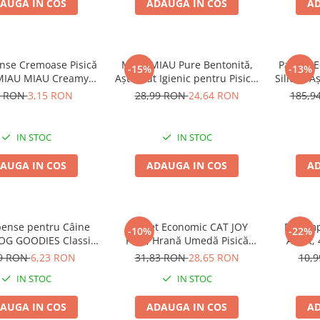
AUGA IN COS
ADAUGA IN COS
AD
se Cremoase Pisică
MIAU MIAU Pure Bentonită,
Pachet 
-15%
-13%
 MIAU MIAU Creamy
Așternut Igienic pentru Pisică,
Silicat, 
ks, Rață, 4x15g
Lavandă, 5kg
Pisic
0 RON
3,15 RON
28,99 RON
24,64 RON
185,9
IN STOC
IN STOC
AUGA IN COS
ADAUGA IN COS
AD
ense pentru Câine
Pachet Economic CAT JOY
Recomp
-10%
-22%
DOG GOODIES Classic,
Pate, Hrană Umedă Pisică
Adult,
cu Pui și Orez, 100g
Adult, Pește, 16x100g
P
99 RON
6,23 RON
31,83 RON
28,65 RON
10,
IN STOC
IN STOC
AUGA IN COS
ADAUGA IN COS
AD