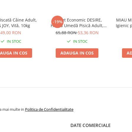
scată Câine Adult,
Pachet Economic DESIRE,
MIAU MI
-19%
JOY, Vită, 10kg
Hrană Umedă Pisică Adult,
Igienic 
Ton File și Creveți în Supă,
49,00 RON
65,88 RON
53,36 RON
12x70g
IN STOC
IN STOC
AUGA IN COS
ADAUGA IN COS
AD
la mai multe in
Politica de Confidentialitate
DATE COMERCIALE