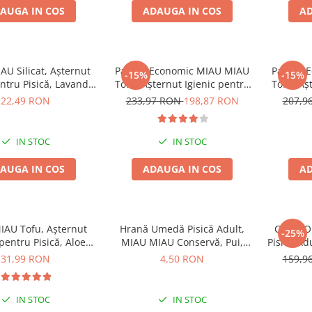
AUGA IN COS
ADAUGA IN COS
AD
U Silicat, Așternut
Pachet Economic MIAU MIAU
Pachet 
-15%
-15%
entru Pisică, Lavandă,
Tofu, Așternut Igienic pentru
Tofu, Aș
3.8L
Pisică, Maxi, Vanilie, 3x15L
Pisi
22,49 RON
233,97 RON
198,87 RON
207,9
IN STOC
IN STOC
AUGA IN COS
ADAUGA IN COS
AD
AU Tofu, Așternut
Hrană Umedă Pisică Adult,
COMBOP
-25%
 pentru Pisică, Aloe
MIAU MIAU Conservă, Pui,
Pisică Adu
Vera, 6L
415g
Curcan
31,99 RON
4,50 RON
159,9
IN STOC
IN STOC