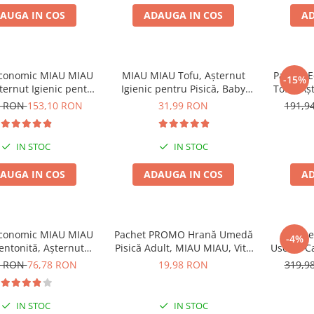
AUGA IN COS
ADAUGA IN COS
AD
Economic MIAU MIAU
MIAU MIAU Tofu, Așternut
Pachet 
-15%
șternut Igienic pentru
Igienic pentru Pisică, Baby
Tofu, Aș
ică, Maxi, 2x15L
Powder, 6L
Pisic
8 RON
153,10 RON
31,99 RON
191,9
IN STOC
IN STOC
AUGA IN COS
ADAUGA IN COS
AD
Economic MIAU MIAU
Pachet PROMO Hrană Umedă
Pache
-4%
entonită, Așternut
Pisică Adult, MIAU MIAU, Vită
Uscata C
entru Pisică, Lavandă,
în sos, 12x100g
Nature 
7 RON
76,78 RON
19,98 RON
319,9
4x5L
IN STOC
IN STOC