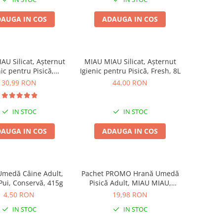
AUGA IN COS
ADAUGA IN COS
AU Silicat, Așternut
MIAU MIAU Silicat, Așternut
nic pentru Pisică,
Igienic pentru Pisică, Fresh, 8L
Clumping, 5L
30,99 RON
44,00 RON
IN STOC
IN STOC
AUGA IN COS
ADAUGA IN COS
Umedă Câine Adult,
Pachet PROMO Hrană Umedă
ui, Conservă, 415g
Pisică Adult, MIAU MIAU,
Somon în sos, 12x100g
4,50 RON
19,98 RON
IN STOC
IN STOC