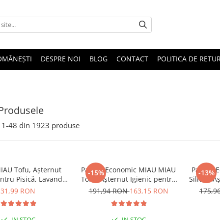
OMÂNEȘTI
DESPRE NOI
BLOG
CONTACT
POLITICA DE RETU
Produsele
1-
48
din
1923
produse
AU Tofu, Așternut
Pachet Economic MIAU MIAU
Pachet 
-15%
-13%
entru Pisică, Lavandă,
Tofu, Așternut Igienic pentru
Silicat, 
6L
Pisică, Lavandă, 6x6L
Pis
31,99 RON
191,94 RON
163,15 RON
175,9
IN STOC
IN STOC