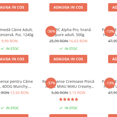
AUGA IN COS
ADAUGA IN COS
AD
medă Câine Adult,
CUNIPIC Alpha Pro, hrană
Pachet 
-36%
-13%
nservă, Pui, 1240g
iepure adult, 500g
Hrană U
Pui
9,99 RON
25,99 RON
16,63 RON
47,9
IN STOC
IN STOC
AUGA IN COS
ADAUGA IN COS
AD
ense pentru Câine
Recompense Cremoase Pisică
Pachet 
-37%
-13%
t, 4DOG Munchy,
Adult, MIAU MIAU Creamy
Hrană U
, Vită, 12.5cm, 100
Snacks, Pui, 4x15g
Steriliza
0 RON
13,50 RON
5,00 RON
3,15 RON
47,9
bucăți
IN STOC
IN STOC