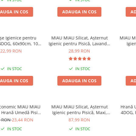
AUGA IN COS
ADAUGA IN COS
AD
șe Igienice pentru
MIAU MIAU Silicat, Așternut
MIAU MI
4DOG, 60x90cm, 10
Igienic pentru Pisică, Lavandă,
Igie
bucăți
5L
22,99 RON
28,99 RON
IN STOC
IN STOC
AUGA IN COS
ADAUGA IN COS
AD
Economic MIAU MIAU
MIAU MIAU Silicat, Așternut
Hrană 
 Hrană Umedă Pisică
Igienic pentru Pisică, Maxi,
4DOG, P
lt, Pui, 6x415g
15L
4 RON
23,44 RON
87,99 RON
IN STOC
IN STOC