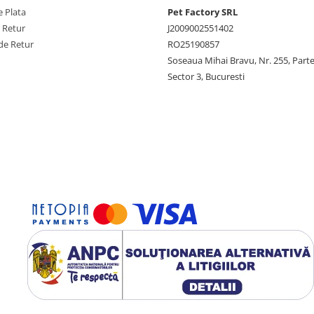
 Plata
Pet Factory SRL
e Retur
J2009002551402
de Retur
RO25190857
Soseaua Mihai Bravu, Nr. 255, Part
Sector 3, Bucuresti