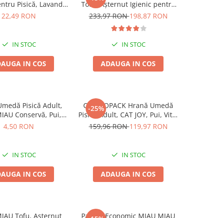
entru Pisică, Lavandă,
Tofu, Așternut Igienic pentru
3.8L
Pisică, Maxi, Vanilie, 3x15L
22,49 RON
233,97 RON
198,87 RON
IN STOC
IN STOC
AUGA IN COS
ADAUGA IN COS
medă Pisică Adult,
COMBOPACK Hrană Umedă
-25%
IAU Conservă, Pui,
Pisică Adult, CAT JOY, Pui, Vită,
415g
Curcan și Somon, 96x85g
4,50 RON
159,96 RON
119,97 RON
IN STOC
IN STOC
AUGA IN COS
ADAUGA IN COS
IAU Tofu, Așternut
Pachet Economic MIAU MIAU