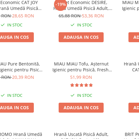
 Economic CAT JOY
Pachet Economic DESIRE,
MIAU MI
-19%
Hrană Umedă Pisică
Hrană Umedă Pisică Adult,
Igienic 
, Pește, 16x100g
Ton File și Creveți în Supă,
3 RON
28,65 RON
65,88 RON
53,36 RON
12x70g
IN STOC
IN STOC
AUGA IN COS
ADAUGA IN COS
AD
AU Pure Bentonită,
MIAU MIAU Tofu, Așternut
Hrană U
Igienic pentru Pisică,
Igienic pentru Pisică, Fresh,
CAT
Lavandă, 5L
10L
9 RON
20,39 RON
51,99 RON
IN STOC
IN STOC
AUGA IN COS
ADAUGA IN COS
AD
PROMO Hrană Umedă
Hrană Uscată Pisică Adult,
BRIT P