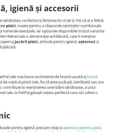
, igienă și accesorii
nătatea, confortul și fericirea lor zi de zi. Fie că ai o felină
u pisici
, create pentru a răspunde cerințelor nutriționale
și minerale esențiale, iar opțiunile disponibile includ variante
 oferi felinei tale o alimentație echilibrată, care îi menține
coperi și
jucării pisici
, articole pentru igienă,
așternut
și
ă plăcută.
PetPal cele mai bune sortimente de hrană uscată și
hrană
de viață al pisicii tale, fie că este jucăușă, sterilizată sau are
i, contribuie la menținerea unei blăni sănătoase, a unui
inei tale, la PetPal găsești rețeta perfectă care să-i ofere o
nic
rodusele pentru igienă, precum nisip și
așternut pentru pisici
,