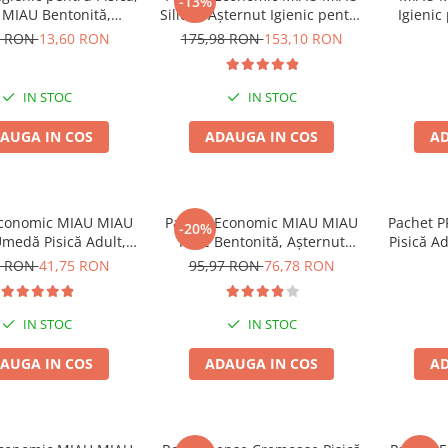
-13%
MIAU Bentonită,
Silicat, Așternut Igienic pentru
Igienic
Lavandă, 5kg
Pisică, Maxi, 2x15L
0 RON
13,60 RON
175,98 RON
153,10 RON
IN STOC
IN STOC
AUGA IN COS
ADAUGA IN COS
AD
Economic MIAU MIAU
Pachet Economic MIAU MIAU
Pachet 
-20%
medă Pisică Adult,
Pure Bentonită, Așternut
Pisică A
 în sos, 24x100g
Igienic pentru Pisică, Lavandă,
î
9 RON
41,75 RON
95,97 RON
76,78 RON
4x5L
IN STOC
IN STOC
AUGA IN COS
ADAUGA IN COS
AD