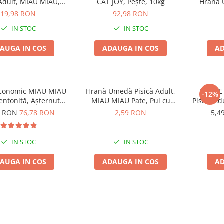
 Adult, MIAU MIAU,
CAT JOY, Pește, 10kg
Hrană 
n în sos, 12x100g
Steriliz
19,98 RON
92,98 RON
IN STOC
IN STOC
AUGA IN COS
ADAUGA IN COS
AD
Economic MIAU MIAU
Hrană Umedă Pisică Adult,
DESIRE
-12%
entonită, Așternut
MIAU MIAU Pate, Pui cu
Pisică Adu
entru Pisică, Clasic,
Topping de Lapte, 100g
7 RON
76,78 RON
2,59 RON
5,4
4x5L
IN STOC
IN STOC
AUGA IN COS
ADAUGA IN COS
AD