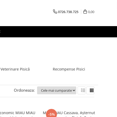
0726.738.725
0,00
R
 Veterinare Pisică
Recompense Pisici
Ordoneaza:
Economic MIAU MIAU
MIAU MIAU Cassava, Așternut
-5%