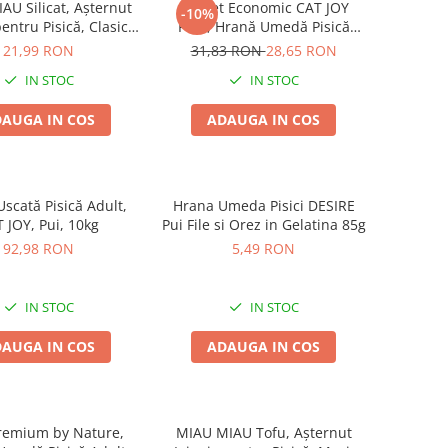
AU Silicat, Așternut
Pachet Economic CAT JOY
-10%
pentru Pisică, Clasic,
Pate, Hrană Umedă Pisică
3.8L
Adult, Vită, 16x100g
21,99 RON
31,83 RON
28,65 RON
IN STOC
IN STOC
AUGA IN COS
ADAUGA IN COS
scată Pisică Adult,
Hrana Umeda Pisici DESIRE
 JOY, Pui, 10kg
Pui File si Orez in Gelatina 85g
92,98 RON
5,49 RON
IN STOC
IN STOC
AUGA IN COS
ADAUGA IN COS
remium by Nature,
MIAU MIAU Tofu, Așternut