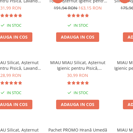
entru Pisică, Lavandă,
Tofu, Așternut Igienic pentru
Silicat, 
6L
Pisică, Lavandă, 6x6L
Pis
31,99 RON
191,94 RON
163,15 RON
175,9
IN STOC
IN STOC
AUGA IN COS
ADAUGA IN COS
AD
U Silicat, Așternut
MIAU MIAU Silicat, Așternut
MIAU MI
entru Pisică, Lavandă,
Igienic pentru Pisică,
Igienic p
5L
Clumping, 5L
28,99 RON
30,99 RON
IN STOC
IN STOC
AUGA IN COS
ADAUGA IN COS
AD
U Silicat, Așternut
Pachet PROMO Hrană Umedă
MIAU MI