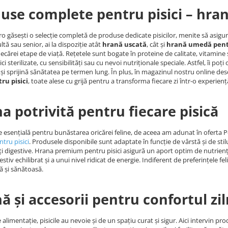
use complete pentru pisici – hrană
o găsești o selecție completă de produse dedicate pisicilor, menite să asigure să
ltă sau senior, ai la dispoziție atât
hrană uscată
, cât și
hrană umedă pentr
fiecărei etape de viață. Rețetele sunt bogate în proteine de calitate, vitamine 
ci sterilizate, cu sensibilități sau cu nevoi nutriționale speciale. Astfel, îi poți
a și sprijină sănătatea pe termen lung. În plus, în magazinul nostru online des
tru pisici
, toate alese cu grijă pentru a transforma fiecare zi într-o experienț
a potrivită pentru fiecare pisică
 esențială pentru bunăstarea oricărei feline, de aceea am adunat în oferta 
tru pisici
. Produsele disponibile sunt adaptate în funcție de vârstă și de stilul 
ăți digestive. Hrana premium pentru pisici asigură un aport optim de nutrienț
stiv echilibrat și a unui nivel ridicat de energie. Indiferent de preferințele fel
vă și sănătoasă.
nă și accesorii pentru confortul zil
 alimentație, pisicile au nevoie și de un spațiu curat și sigur. Aici intervin p