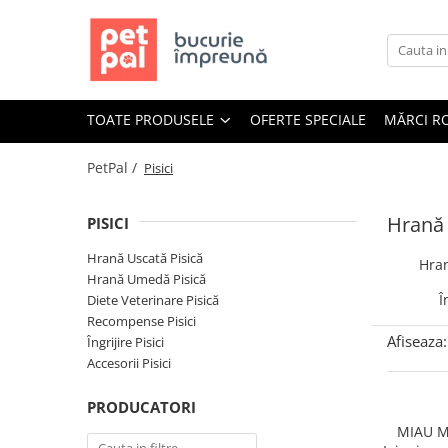
Toate Produsele
Câini
TOATE PRODUSELE
OFERTE SPECIALE
MĂRCI R
Hrană Uscată Câini
Câine Junior
PetPal /
Pisici
Câine Adult
Câine Senior
Hrană 
PISICI
Hrană Umedă Câini
Hrană Uscată Pisică
Hran
Câine Junior
Hrană Umedă Pisică
Câine Adult
Î
Diete Veterinare Pisică
Recompense Pisici
Diete Veterinare Câini
Afiseaza:
Îngrijire Pisici
Uscată
Accesorii Pisici
Umedă
PRODUCATORI
Recompense Câini
MIAU MI
Biscuiți