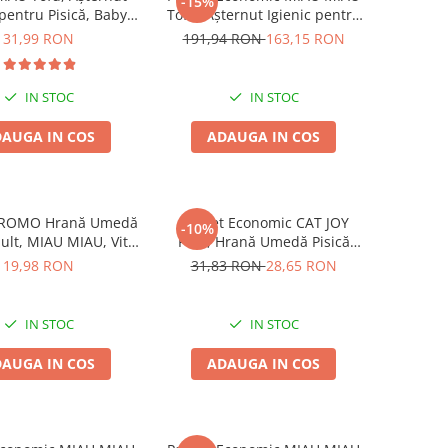
-15%
 pentru Pisică, Baby
Tofu, Așternut Igienic pentru
Powder, 6L
Pisică, Aloe Vera, 6x6L
31,99 RON
191,94 RON
163,15 RON
IN STOC
IN STOC
AUGA IN COS
ADAUGA IN COS
PROMO Hrană Umedă
Pachet Economic CAT JOY
-10%
dult, MIAU MIAU, Vită
Pate, Hrană Umedă Pisică
n sos, 12x100g
Adult, Pasăre, 16x100g
19,98 RON
31,83 RON
28,65 RON
IN STOC
IN STOC
AUGA IN COS
ADAUGA IN COS