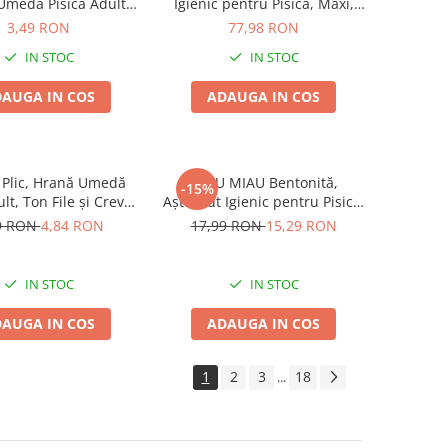
Umedă Pisică Adult
Igienic pentru Pisică, Maxi,
ată, Pui în Sos, 100g
Vanilie, 15L
3,49 RON
77,98 RON
IN STOC
IN STOC
AUGA IN COS
ADAUGA IN COS
 Plic, Hrană Umedă
MIAU MIAU Bentonită,
-15%
lt, Ton File și Creveți
Așternut Igienic pentru Pisică,
în Supă, 70g
Lavandă, 6kg
9 RON
4,84 RON
17,99 RON
15,29 RON
IN STOC
IN STOC
AUGA IN COS
ADAUGA IN COS
1
2
3
18
...