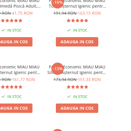
Economic MIAU MIAU
Pachet Economic MIAU MIAU
-15%
medă Pisică Adult,
Tofu, Așternut Igienic pentru
tă, Pui în sos, 24x100g
Pisică, Baby Powder, 6x6L
9 RON
41,75 RON
191,94 RON
163,15 RON
IN STOC
IN STOC
AUGA IN COS
ADAUGA IN COS
Economic MIAU MIAU
Pachet Economic MIAU MIAU
-13%
Așternut Igienic pentru
Silicat, Așternut Igienic pentru
ă, Clumping, 6x5L
Pisică, Lavandă, 6x5L
4 RON
161,77 RON
173,94 RON
151,33 RON
IN STOC
IN STOC
AUGA IN COS
ADAUGA IN COS