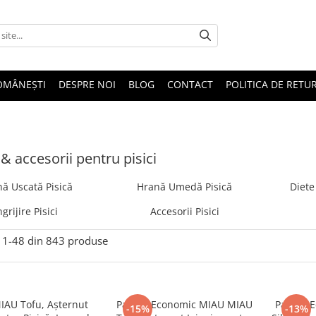
OMÂNEȘTI
DESPRE NOI
BLOG
CONTACT
POLITICA DE RETU
& accesorii pentru pisici
ă Uscată Pisică
Hrană Umedă Pisică
Diete
ngrijire Pisici
Accesorii Pisici
1-
48
din
843
produse
AU Tofu, Așternut
Pachet Economic MIAU MIAU
Pachet 
-15%
-13%