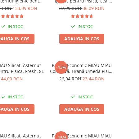
Așternut Igienic pentru
Igienic pentru Pisică, Ceai
ică, Fresh, 4x8L
Verde, 6L
6 RON
153,09 RON
37,99 RON
36,09 RON
IN STOC
IN STOC
AUGA IN COS
ADAUGA IN COS
AU Silicat, Așternut
Pachet Economic MIAU MIAU
-13%
entru Pisică, Fresh, 8L
Conservă, Hrană Umedă Pisică
Adult, Pui, 6x415g
44,00 RON
26,94 RON
23,44 RON
IN STOC
IN STOC
AUGA IN COS
ADAUGA IN COS
AU Silicat, Așternut
Pachet Economic MIAU MIAU
-15%