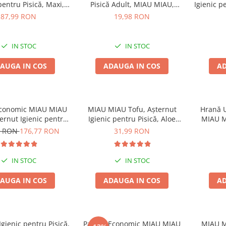
pentru Pisică, Maxi,
Pisică Adult, MIAU MIAU,
Igienic p
15L
Somon în sos, 12x100g
87,99 RON
19,98 RON
IN STOC
IN STOC
AUGA IN COS
ADAUGA IN COS
AD
Economic MIAU MIAU
MIAU MIAU Tofu, Așternut
Hrană U
ernut Igienic pentru
Igienic pentru Pisică, Aloe
MIAU M
că, Fresh, 4x10L
Vera, 6L
6 RON
176,77 RON
31,99 RON
IN STOC
IN STOC
AUGA IN COS
ADAUGA IN COS
AD
Igienic pentru Pisică,
Pachet Economic MIAU MIAU
MIAU M