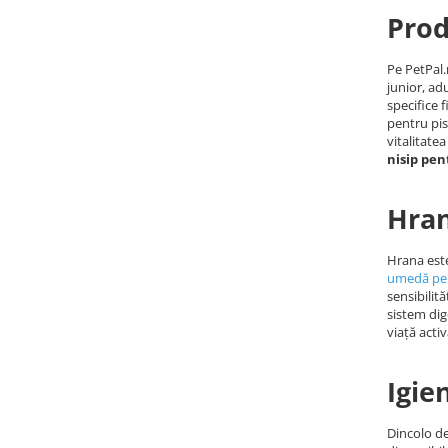
Prod
Pe PetPal.r
junior, adu
specifice 
pentru pisi
vitalitate
nisip pen
Hran
Hrana este
umedă pen
sensibilit
sistem dige
viață acti
Igie
Dincolo de