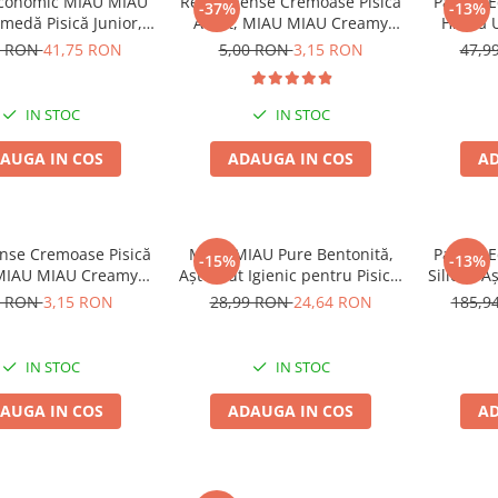
Economic MIAU MIAU
Recompense Cremoase Pisică
Pachet 
-37%
-13%
medă Pisică Junior,
Adult, MIAU MIAU Creamy
Hrană U
în sos, 24x100g
Snacks, Pui, 4x15g
Steriliza
9 RON
41,75 RON
5,00 RON
3,15 RON
47,9
IN STOC
IN STOC
AUGA IN COS
ADAUGA IN COS
AD
se Cremoase Pisică
MIAU MIAU Pure Bentonită,
Pachet 
-15%
-13%
 MIAU MIAU Creamy
Așternut Igienic pentru Pisică,
Silicat, 
ks, Rață, 4x15g
Lavandă, 5kg
Pisic
0 RON
3,15 RON
28,99 RON
24,64 RON
185,9
IN STOC
IN STOC
AUGA IN COS
ADAUGA IN COS
AD