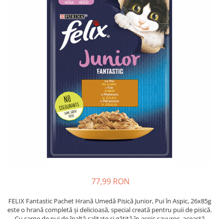
Piele Presată
Proteice
Cremoase
Semi-umede
Pernuțe
Îngrijire Câini
Covorașe Igienice Câini
Igienă Câini
Șampoane Câini
Antiparazitare Câini
Vitamine Câini
Perii & Piepteni
Accesorii Câini
Culcușuri & Saltele Câini
77,99 RON
Castroane și Adapatori
FELIX Fantastic Pachet Hrană Umedă Pisică Junior, Pui în Aspic, 26x85g
Cuști și Genți
este o hrană completă și delicioasă, special creată pentru puii de pisică.
Zgărzi, Lese & Hamuri
Cu carne de pui de înaltă calitate și gătită în aspic savuros, această