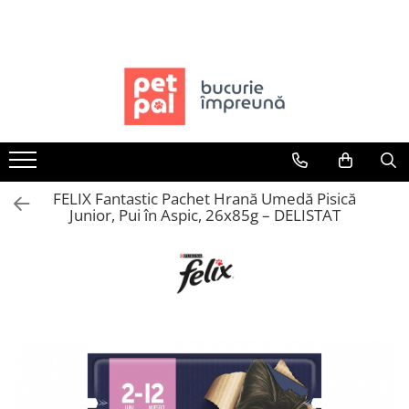
Toate Produsele
Câini
Hrană Uscată Câini
Câine Junior
Câine Adult
FELIX Fantastic Pachet Hrană Umedă Pisică
Câine Senior
Junior, Pui în Aspic, 26x85g – DELISTAT
Hrană Umedă Câini
Câine Junior
Câine Adult
Diete Veterinare Câini
Uscată
Umedă
Recompense Câini
Biscuiți