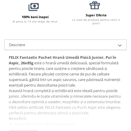
Pernuțe
Semi-umede
Super Oferte
100% bani inapoi
Proteice
La sute de produse pentru caini si
Ai pana la 14 zile drept de retur
pisici
Umede
Îngrijire Pisici
Așternut Igienic Pisici
Descriere
Igienă Pisici
Antiparazitare Pisici
FELIX Fantastic Pachet Hrană Umedă Pisică Junior, Pui în
Aspic, 26x85g
este o hrană umedă delicioasă, special formulată
Vitamine Pisici
pentru pisicile tinere, care susține o creștere sănătoasă și
Perii & Piepteni Pisici
echilibrată. Fiecare pliculeț conține carne de pui de calitate
superioară, gătită într-un aspic savuros, care păstrează nutrienții
Accesorii Pisici
esențiali pentru dezvoltarea pisicii tale.
Culcușuri & Saltele Pisici
Această hrană completă și echilibrată este ideală pentru pisicile
junior, oferindu-le toate vitaminele și mineralele necesare pentru
Ansambluri Pisici
o dezvoltare optimă a oaselor, mușchilor și a sistemului imunitar.
Castroane & Adapatori Pisici
Fără aditivi artificiali, FELIX Fantastic cu Pui în Aspic este alegerea
Cuști & Genți Pisici
perfectă pentru alimentația zilnică a pisicii tale.
Beneficii:
Litiere Pisici
Carne de pui de calitate superioară
Jucării Pisici
Gătit în aspic pentru un gust delicios