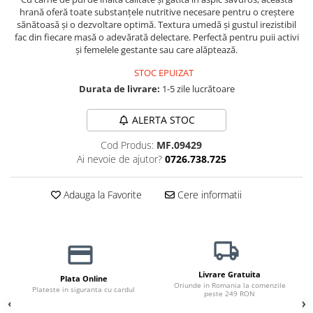
hrană oferă toate substanțele nutritive necesare pentru o creștere
Jucării Câini
sănătoasă și o dezvoltare optimă. Textura umedă și gustul irezistibil
Haine Câini
fac din fiecare masă o adevărată delectare. Perfectă pentru puii activi
și femelele gestante sau care alăptează.
Pisici
Hrană Uscată Pisică
STOC EPUIZAT
Durata de livrare:
1-5 zile lucrătoare
Pisică Junior
Pisică Adult
ALERTA STOC
Pisică Senior
Cod Produs:
MF.09429
Hrană Umedă Pisică
Ai nevoie de ajutor?
0726.738.725
Pisică Junior
Pisică Adult
Adauga la Favorite
Cere informatii
Pisică Senior
Diete Veterinare Pisică
Uscată
Umedă
Livrare Gratuita
Recompense Pisici
Plata Online
Oriunde in Romania la comenzile
Plateste in siguranta cu cardul
peste 249 RON
Cremoase