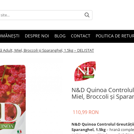
OMÂNEȘTI
DESPRE NOI
BLOG
CONTACT
POLITICA DE RETU
 Adult, Miel, Broccoli și Sparanghel, 1.5kg – DELISTAT
N&D Quinoa Controlul G
Miel, Broccoli și Spar
110,99 RON
N&D Quinoa Controlul Greutății, 
Sparanghel, 1.5kg
– hrană complet