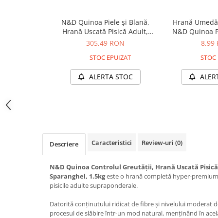
Jucării Câini
N&D Quinoa Piele și Blană,
Hrană Umedă P
Haine Câini
Hrană Uscată Pisică Adult,
N&D Quinoa Pi
Pisici
Hering și Cocos, 5kg –
Vânat și Cocos,
305,49 RON
8,99
Hrană Uscată Pisică
DELISTAT
STOC EPUIZAT
STOC 
Pisică Junior
Pisică Adult
ALERTA STOC
ALER
Pisică Senior
Hrană Umedă Pisică
Pisică Junior
Pisică Adult
Pisică Senior
Caracteristici
Review-uri
(0)
Descriere
Diete Veterinare Pisică
N&D Quinoa Controlul Greutății, Hrană Uscată Pisică A
Uscată
Sparanghel, 1.5kg
este o hrană completă hyper-premium,
Umedă
pisicile adulte supraponderale.
Recompense Pisici
Datorită conținutului ridicat de fibre și nivelului moderat d
Cremoase
procesul de slăbire într-un mod natural, menținând în ace