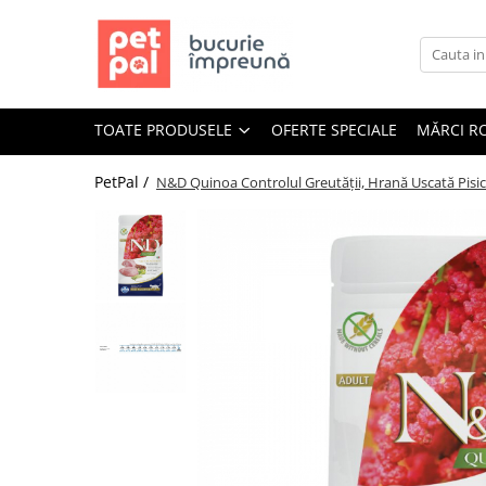
Toate Produsele
Câini
TOATE PRODUSELE
OFERTE SPECIALE
MĂRCI R
Hrană Uscată Câini
Câine Junior
PetPal /
N&D Quinoa Controlul Greutății, Hrană Uscată Pisică
Câine Adult
Câine Senior
Hrană Umedă Câini
Câine Junior
Câine Adult
Diete Veterinare Câini
Uscată
Umedă
Recompense Câini
Biscuiți