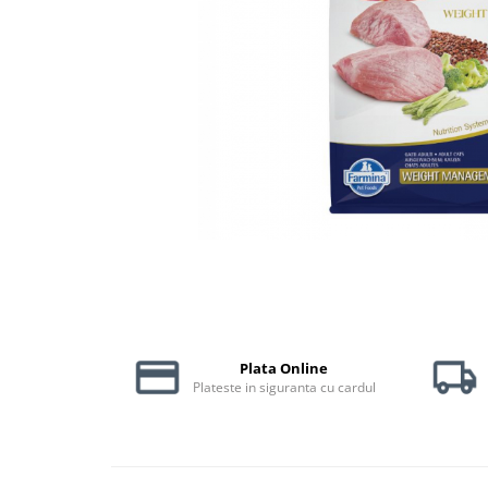
Piele Presată
Proteice
Cremoase
Semi-umede
Pernuțe
Îngrijire Câini
Covorașe Igienice Câini
Igienă Câini
Șampoane Câini
Antiparazitare Câini
Vitamine Câini
Perii & Piepteni
Accesorii Câini
Plata Online
Plateste in siguranta cu cardul
Culcușuri & Saltele Câini
Castroane și Adapatori
Cuști și Genți
Zgărzi, Lese & Hamuri