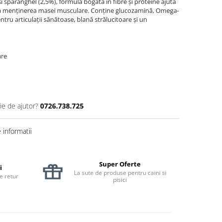
și sparanghel (2,5%), formula bogată în fibre și proteine ajută
i la menținerea masei musculare. Conține glucozamină, Omega-
tru articulații sănătoase, blană strălucitoare și un
are
ie de ajutor?
0726.738.725
informatii
Super Oferte
i
La sute de produse pentru caini si
de retur
pisici