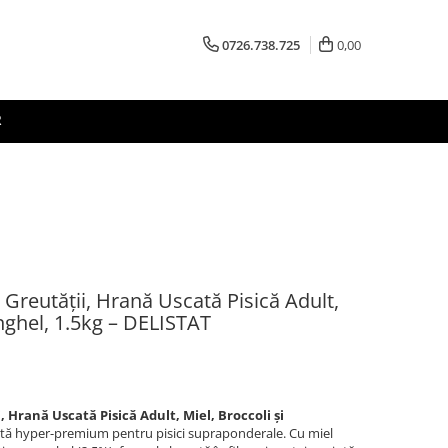
0726.738.725
0,00
R
reutății, Hrană Uscată Pisică Adult,
anghel, 1.5kg – DELISTAT
Hrană Uscată Pisică Adult, Miel, Broccoli și
ă hyper-premium pentru pisici supraponderale. Cu miel