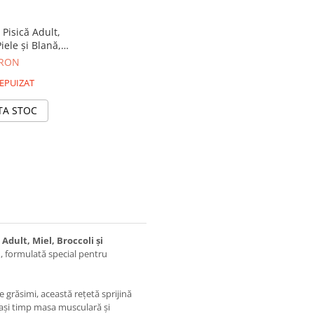
isică Adult,
ele și Blană,
 80g – DELISTAT
 RON
EPUIZAT
TA STOC
dult, Miel, Broccoli și
 formulată special pentru
e grăsimi, această rețetă sprijină
lași timp masa musculară și