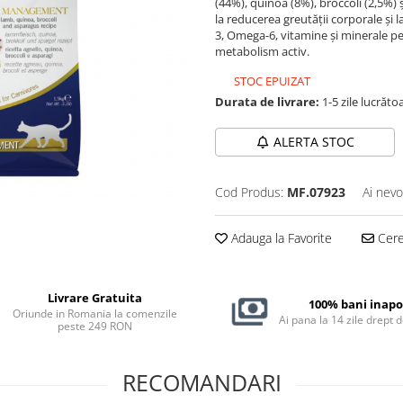
(44%), quinoa (8%), broccoli (2,5%) 
la reducerea greutății corporale ș
3, Omega-6, vitamine și minerale pen
metabolism activ.
STOC EPUIZAT
Durata de livrare:
1-5 zile lucrăto
ALERTA STOC
Cod Produs:
MF.07923
Ai nevo
Adauga la Favorite
Cere 
Livrare Gratuita
100% bani inapo
Oriunde in Romania la comenzile
Ai pana la 14 zile drept 
peste 249 RON
RECOMANDARI