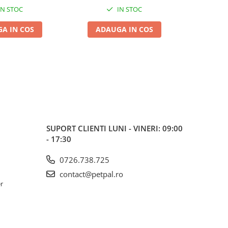
IN STOC
IN STOC
A IN COS
ADAUGA IN COS
ADA
SUPORT CLIENTI
LUNI - VINERI: 09:00
- 17:30
0726.738.725
contact@petpal.ro
er