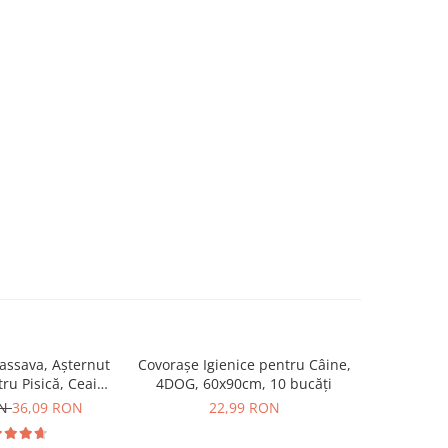
ssava, Așternut
Covorașe Igienice pentru Câine,
MIAU MIAU
tru Pisică, Ceai
4DOG, 60x90cm, 10 bucăți
Igienic pe
de, 6L
ON
36,09 RON
22,99 RON