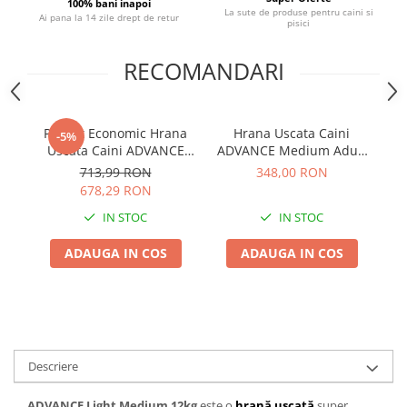
100% bani inapoi
La sute de produse pentru caini si
Ai pana la 14 zile drept de retur
pisici
RECOMANDARI
Pachet Economic Hrana
Hrana Uscata Caini
-5%
Uscata Caini ADVANCE
ADVANCE Medium Adult
Sensitive Medium/Maxi
14kg
713,99 RON
348,00 RON
Somon și Orez 2x12kg
678,29 RON
IN STOC
IN STOC
ADAUGA IN COS
ADAUGA IN COS
Descriere
ADVANCE Light Medium 12kg
este o
hrană uscată
super