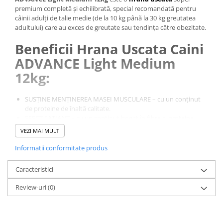
premium completă și echilibrată, special recomandată pentru
câinii adulți de talie medie (de la 10 kg până la 30 kg greutatea
adultului) care au exces de greutate sau tendința către obezitate.
Beneficii Hrana Uscata Caini
ADVANCE Light Medium
12kg:
SUSȚINE MENȚINEREA MASEI MUSCULARE – cu un conținut
de proteine de înaltă calitate.
EFECT SAȚIANT – cu un conținut bogat în fibre și proteine
susțin senzației de foame a câinelui.
VEZI MAI MULT
COMPLETĂ ȘI ECHILIBRATĂ – cu nivele crescute de nutrienți
pentru a compensa restricția hranei.
Informatii conformitate produs
SĂRACĂ ÎN GRĂSIMI (-40%)** - cu un conținut scăzut în
grăsimi, cu L-Carnitină pentru a contribui la Scăderea în
Caracteristici
greutate
** comparativ cu Adult Medium.
Review-uri
(0)
INGREDIENTE:
Pui (15%), proteine deshidratate de pasăre, orez
(10%), fibre din mazăre, porumb integral, grâu integral (8%),
proteine de porumb, proteine deshidratate de porc, făină de