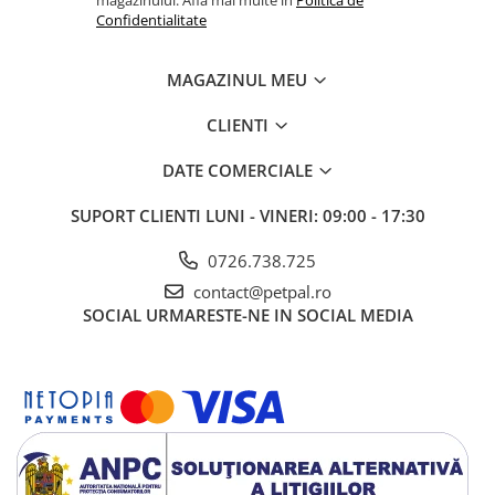
magazinului. Afla mai multe in
Politica de
Mangan mg/kg 40
Confidentialitate
Zinc* mg/kg 148
Seleniu* mg/kg 0,10
L-Carntină mg/kg 250
MAGAZINUL MEU
Energie metabolizabilă, kcal/kg 3260
CLIENTI
DATE COMERCIALE
SUPORT CLIENTI
LUNI - VINERI: 09:00 - 17:30
0726.738.725
contact@petpal.ro
SOCIAL
URMARESTE-NE IN SOCIAL MEDIA