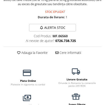
Haine Câini
Zgărzi & Hamuri
au exces de greutate sau tendința către obezitate.
STOC EPUIZAT
Durata de livrare:
1
ALERTA STOC
Cod Produs:
MF.06560
Ai nevoie de ajutor?
0726.738.725
Adauga la Favorite
Cere informatii
Livrare Gratuita
Plata Online
Oriunde in Romania la comenzile
Plateste in siguranta cu cardul
peste 249 RON
Super Oferte