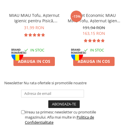
Zgărzi & Hamuri
Păsări
MIAU MIAU Tofu, Așternut
Pachet Economic MIAU
-15%
Hrană Păsări
Igienic pentru Pisică,
MIAU Tofu, Așternut Igienic
Lavandă, 6L
pentru Pisică, Lavandă,
Meniuri Păsări
31,99 RON
191,94 RON
6x6L
163,15 RON
Suplimente Nutritive
Delicii Păsări
IN STOC
IN STOC
Batoane
Îngrijire Păsări
ADAUGA IN COS
ADAUGA IN COS
Așternut Igienic Păsări
Colivii
Newsletter
Nu rata ofertele si promotiile noastre
Colivii
Rozătoare
Hrană Rozătoare
Fân Rozătoare
Vreau sa primesc newsletter cu promotiile
Meniuri Rozătoare
magazinului. Afla mai multe in
Politica de
Delicii Rozătoare
Confidentialitate