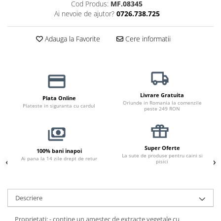
Cod Produs:
MF.08345
Jucării Câini
Ai nevoie de ajutor?
0726.738.725
Haine Câini
Pisici
Adauga la Favorite
Cere informatii
Hrană Uscată Pisică
Pisică Junior
Pisică Adult
Pisică Senior
Livrare Gratuita
Plata Online
Hrană Umedă Pisică
Oriunde in Romania la comenzile
Plateste in siguranta cu cardul
peste 249 RON
Pisică Junior
Pisică Adult
Pisică Senior
Super Oferte
100% bani inapoi
Diete Veterinare Pisică
La sute de produse pentru caini si
Ai pana la 14 zile drept de retur
pisici
Uscată
Umedă
Recompense Pisici
Descriere
Cremoase
Proprietati: - conţine un amestec de extracte vegetale cu