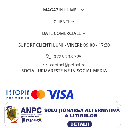
Batoane Rozătoare
MAGAZINUL MEU
Îngrijire Rozătoare
Așternut Igienic Rozătoare
CLIENTI
Cuști Rozătoare
DATE COMERCIALE
Pești
Acvarii
SUPORT CLIENTI
LUNI - VINERI: 09:00 - 17:30
Accesorii Acvarii
0726.738.725
Hrană
contact@petpal.ro
Hrană Pești
SOCIAL
URMARESTE-NE IN SOCIAL MEDIA
Hrană Broaște Țestoase
Întreținere Acvariu
Tratament Apă