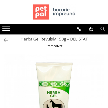
Toate Produsele
Câini
Hrană Uscată Câini
Herba Gel Revulsiv 150g – DELISTAT
Câine Junior
Câine Adult
Promedivet
Câine Senior
Hrană Umedă Câini
Câine Junior
Câine Adult
Diete Veterinare Câini
Uscată
Umedă
Recompense Câini
Biscuiți