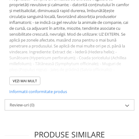
Pernuțe
proprietăţi revulsive şi calmante; - datorită conţinutului în camfor
şi metilsalicilat, diminuează rapid durerea, îmbunătăţeşte
Semi-umede
circulaţia sanguină locală, favorizând absorbţia produselor
Proteice
inflamatorii; - se indică ca gel revulsiv la animale de companie, cai
Umede
de cursă, ca adjuvant în artrite, miozite, tendinite asociate cu
sensibilitate crescută, nevralgii. Mod de utilizare: UZ EXTERN. Se
Îngrijire Pisici
aplică pe zonele afectate, masând zona pentru o mai bună
Așternut Igienic Pisici
penetrare a produsului. Se aplică de mai multe ori pe zi, până la
vindecare. Ingrediente: Extract de: - Iederă (Hedera helix); -
Igienă Pisici
Sunătoare (Hypericum perforatum); - Coada şoricelului (Achillea
Antiparazitare Pisici
millefolium); - Tătăneasă (Symphytum officinale); - Muguri de
Vitamine Pisici
plop (Populus nigra); - Jaleş de grădină (Salvia officinalis); -
Gălbenele (Calendula officinalis); - Pătlagină (Plantago major); -
Perii & Piepteni Pisici
Brusture (Arctium lappa). Precautii: A se evita contactul direct cu
VEZI MAI MULT
Accesorii Pisici
ochii şi zonele sensibile (organele genitale). A nu se lăsa la
Informatii conformitate produs
îndemâna copiilor. A nu se înghiţi. A nu se refolosi flaconul după
Culcușuri & Saltele Pisici
golire. A nu se utiliza la animalele destinate consumului uman.
Ansambluri Pisici
Prezentare: 150 g
Review-uri
(0)
Castroane & Adapatori Pisici
Cuști & Genți Pisici
Litiere Pisici
PRODUSE SIMILARE
Jucării Pisici