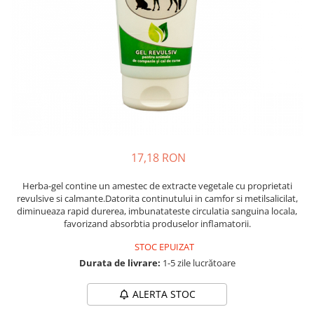
Piele Presată
Proteice
Cremoase
Semi-umede
Pernuțe
Îngrijire Câini
Covorașe Igienice Câini
Igienă Câini
17,18 RON
Șampoane Câini
Antiparazitare Câini
Herba-gel contine un amestec de extracte vegetale cu proprietati
Vitamine Câini
revulsive si calmante.Datorita continutului in camfor si metilsalicilat,
diminueaza rapid durerea, imbunatateste circulatia sanguina locala,
Perii & Piepteni
favorizand absorbtia produselor inflamatorii.
Accesorii Câini
STOC EPUIZAT
Culcușuri & Saltele Câini
Durata de livrare:
1-5 zile lucrătoare
Castroane și Adapatori
Cuști și Genți
ALERTA STOC
Zgărzi, Lese & Hamuri