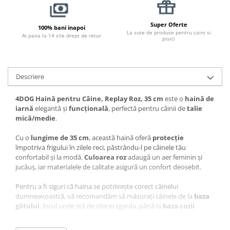
Pernuțe
Semi-umede
Super Oferte
100% bani inapoi
Proteice
La sute de produse pentru caini si
Ai pana la 14 zile drept de retur
pisici
Umede
Îngrijire Pisici
Așternut Igienic Pisici
Descriere
Igienă Pisici
4DOG Haină pentru Câine, Replay Roz, 35 cm
este o
haină de
Antiparazitare Pisici
iarnă
elegantă și
funcțională
, perfectă pentru câinii de
talie
Vitamine Pisici
mică/medie
.
Perii & Piepteni Pisici
Cu o
lungime de 35 cm
, această haină oferă
protecție
Accesorii Pisici
împotriva frigului în zilele reci, păstrându-l pe câinele tău
Culcușuri & Saltele Pisici
confortabil și la modă.
Culoarea roz
adaugă un aer feminin și
jucăuș, iar materialele de calitate asigură un confort deosebit.
Ansambluri Pisici
Castroane & Adapatori Pisici
Pentru a fi siguri că haina se potrivește corect câinelui
dumneavoastră, vă recomandăm să măsurați câinele de la
baza
Cuști & Genți Pisici
gâtului
, locul unde stă de obicei zgarda, până la
baza cozii
.
Litiere Pisici
Jucării Pisici