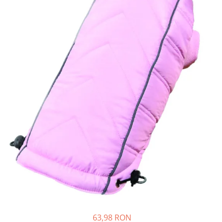
Piele Presată
Proteice
Cremoase
Semi-umede
Pernuțe
Îngrijire Câini
Covorașe Igienice Câini
Igienă Câini
Șampoane Câini
Antiparazitare Câini
Vitamine Câini
Perii & Piepteni
Accesorii Câini
Culcușuri & Saltele Câini
Castroane și Adapatori
Cuști și Genți
63,98 RON
Zgărzi, Lese & Hamuri