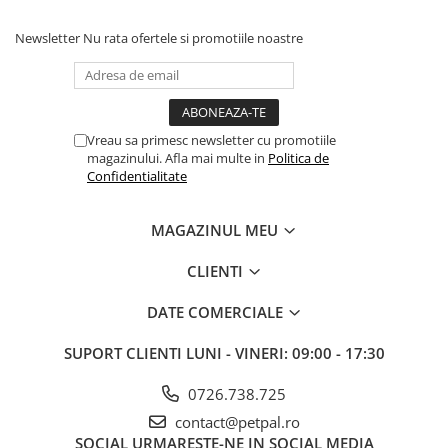
Batoane Rozătoare
Îngrijire Rozătoare
Newsletter
Nu rata ofertele si promotiile noastre
Așternut Igienic Rozătoare
Cuști Rozătoare
Pești
Vreau sa primesc newsletter cu promotiile
Acvarii
magazinului. Afla mai multe in
Politica de
Confidentialitate
Accesorii Acvarii
Hrană
MAGAZINUL MEU
Hrană Pești
Hrană Broaște Țestoase
CLIENTI
Întreținere Acvariu
DATE COMERCIALE
Tratament Apă
SUPORT CLIENTI
LUNI - VINERI: 09:00 - 17:30
0726.738.725
contact@petpal.ro
SOCIAL
URMARESTE-NE IN SOCIAL MEDIA