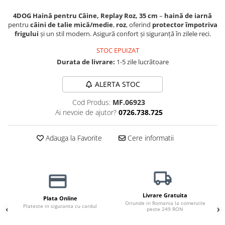
Jucării Câini
4DOG Haină pentru Câine, Replay Roz, 35 cm
–
haină de iarnă
Haine Câini
pentru
câini de talie mică/medie
,
roz
, oferind
protector împotriva
frigului
și un stil modern. Asigură confort și siguranță în zilele reci.
Pisici
Hrană Uscată Pisică
STOC EPUIZAT
Durata de livrare:
1-5 zile lucrătoare
Pisică Junior
Pisică Adult
ALERTA STOC
Pisică Senior
Cod Produs:
MF.06923
Hrană Umedă Pisică
Ai nevoie de ajutor?
0726.738.725
Pisică Junior
Pisică Adult
Adauga la Favorite
Cere informatii
Pisică Senior
Diete Veterinare Pisică
Uscată
Umedă
Livrare Gratuita
Plata Online
Recompense Pisici
Oriunde in Romania la comenzile
Plateste in siguranta cu cardul
peste 249 RON
Cremoase