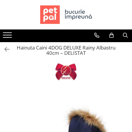
Toate Produsele
Câini
Hrană Uscată Câini
Hainuta Caini 4DOG DELUXE Rainy Albastru
Câine Junior
40cm – DELISTAT
Câine Adult
Câine Senior
Hrană Umedă Câini
Câine Junior
Câine Adult
Diete Veterinare Câini
Uscată
Umedă
Recompense Câini
Biscuiți