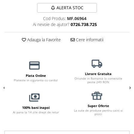
Jucării Câini
ALERTA STOC
Haine Câini
Cod Produs:
MF.06964
Pisici
Ai nevoie de ajutor?
0726.738.725
Hrană Uscată Pisică
Pisică Junior
Adauga la Favorite
Cere informatii
Pisică Adult
Pisică Senior
Hrană Umedă Pisică
Pisică Junior
Livrare Gratuita
Plata Online
Oriunde in Romania la comenzile
Pisică Adult
Plateste in siguranta cu cardul
peste 249 RON
Pisică Senior
Diete Veterinare Pisică
Uscată
Super Oferte
100% bani inapoi
La sute de produse pentru caini si
Umedă
Ai pana la 14 zile drept de retur
pisici
Recompense Pisici
Cremoase