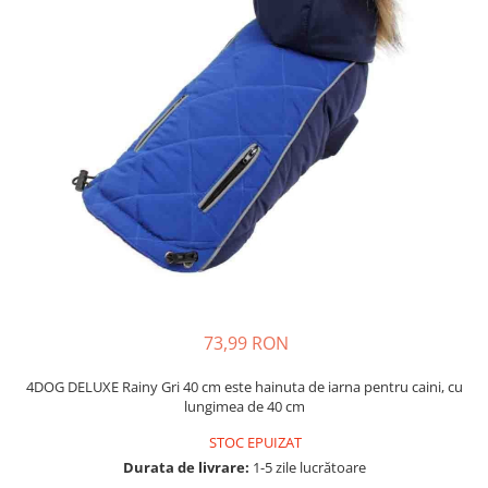
Piele Presată
Proteice
Cremoase
Semi-umede
Pernuțe
Îngrijire Câini
Covorașe Igienice Câini
Igienă Câini
Șampoane Câini
Antiparazitare Câini
Vitamine Câini
Perii & Piepteni
73,99 RON
Accesorii Câini
4DOG DELUXE Rainy Gri 40 cm este hainuta de iarna pentru caini, cu
Culcușuri & Saltele Câini
lungimea de 40 cm
Castroane și Adapatori
STOC EPUIZAT
Cuști și Genți
Durata de livrare:
1-5 zile lucrătoare
Zgărzi, Lese & Hamuri