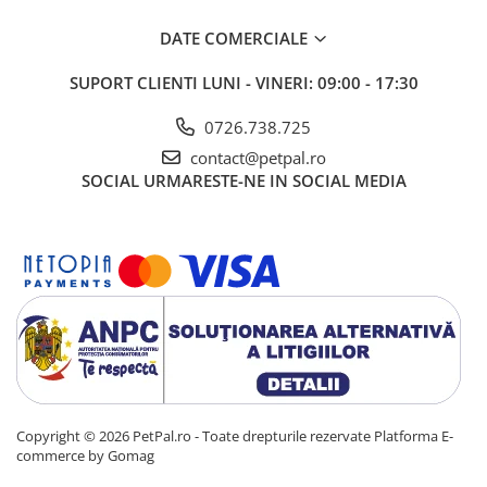
Batoane Rozătoare
DATE COMERCIALE
Îngrijire Rozătoare
Așternut Igienic Rozătoare
SUPORT CLIENTI
LUNI - VINERI: 09:00 - 17:30
Cuști Rozătoare
0726.738.725
Pești
contact@petpal.ro
Acvarii
SOCIAL
URMARESTE-NE IN SOCIAL MEDIA
Accesorii Acvarii
Hrană
Hrană Pești
Hrană Broaște Țestoase
Întreținere Acvariu
Tratament Apă
Copyright © 2026 PetPal.ro - Toate drepturile rezervate
Platforma E-
commerce by Gomag