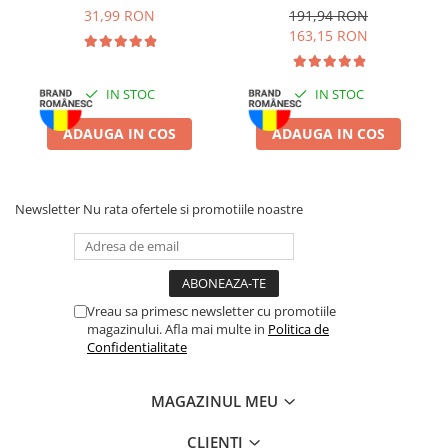
Lavandă, 6L
pentru Pisică, Lavandă,
Zgărzi & Hamuri
31,99 RON
191,94 RON
6x6L
163,15 RON
Păsări
Hrană Păsări
IN STOC
IN STOC
Meniuri Păsări
Suplimente Nutritive
ADAUGA IN COS
ADAUGA IN COS
Delicii Păsări
Batoane
Îngrijire Păsări
Newsletter
Nu rata ofertele si promotiile noastre
Așternut Igienic Păsări
Colivii
Colivii
Vreau sa primesc newsletter cu promotiile
Rozătoare
magazinului. Afla mai multe in
Politica de
Hrană Rozătoare
Confidentialitate
Fân Rozătoare
MAGAZINUL MEU
Meniuri Rozătoare
Delicii Rozătoare
CLIENTI