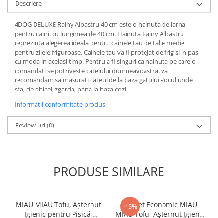
Descriere
Pernuțe
Semi-umede
4DOG DELUXE Rainy Albastru 40 cm este o hainuta de iarna
Proteice
pentru caini, cu lungimea de 40 cm. Hainuta Rainy Albastru
Umede
reprezinta alegerea ideala pentru cainele tau de talie medie
pentru zilele friguroase. Cainele tau va fi protejat de frig si in pas
Îngrijire Pisici
cu moda in acelasi timp. Pentru a fi singuri ca hainuta pe care o
Așternut Igienic Pisici
comandati se potriveste catelului dumneavoastra, va
recomandam sa masurati cateul de la baza gatului -locul unde
Igienă Pisici
sta, de obicei, zgarda, pana la baza cozii.
Antiparazitare Pisici
Informatii conformitate produs
Vitamine Pisici
Perii & Piepteni Pisici
Review-uri
(0)
Accesorii Pisici
Culcușuri & Saltele Pisici
Ansambluri Pisici
PRODUSE SIMILARE
Castroane & Adapatori Pisici
Cuști & Genți Pisici
Litiere Pisici
MIAU MIAU Tofu, Așternut
Pachet Economic MIAU
-15%
Jucării Pisici
Igienic pentru Pisică,
MIAU Tofu, Așternut Igienic