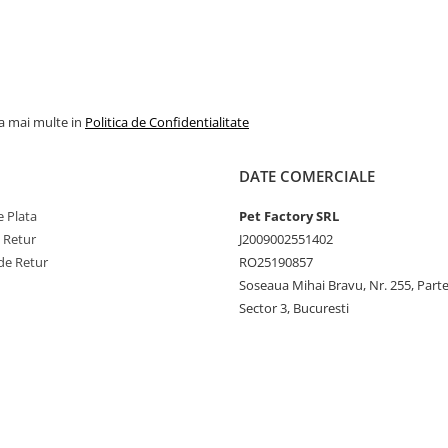
la mai multe in
Politica de Confidentialitate
DATE COMERCIALE
 Plata
Pet Factory SRL
e Retur
J2009002551402
de Retur
RO25190857
Soseaua Mihai Bravu, Nr. 255, Part
Sector 3, Bucuresti