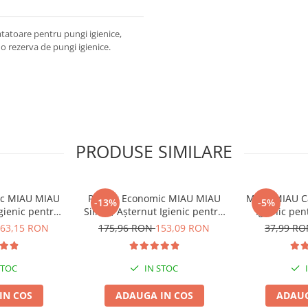
atatoare pentru pungi igienice,
e o rezerva de pungi igienice.
PRODUSE SIMILARE
ic MIAU MIAU
Pachet Economic MIAU MIAU
MIAU MIAU Ca
-13%
-5%
Igienic pentru
Silicat, Așternut Igienic pentru
Igienic pen
ndă, 6x6L
Pisică, Fresh, 4x8L
Ver
63,15 RON
175,96 RON
153,09 RON
37,99 R
STOC
IN STOC
IN COS
ADAUGA IN COS
ADAUG