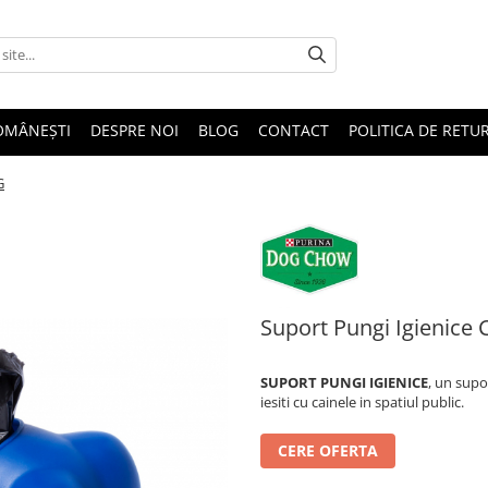
OMÂNEȘTI
DESPRE NOI
BLOG
CONTACT
POLITICA DE RETU
G
Suport Pungi Igienic
SUPORT PUNGI IGIENICE
, un supo
iesiti cu cainele in spatiul public.
CERE OFERTA