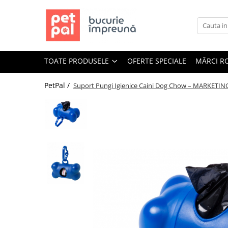
Toate Produsele
Câini
TOATE PRODUSELE
OFERTE SPECIALE
MĂRCI R
Hrană Uscată Câini
Câine Junior
PetPal /
Suport Pungi Igienice Caini Dog Chow – MARKETIN
Câine Adult
Câine Senior
Hrană Umedă Câini
Câine Junior
Câine Adult
Diete Veterinare Câini
Uscată
Umedă
Recompense Câini
Biscuiți