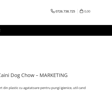
0726.738.725
0,00
R
e Caini Dog Chow – MARKETING
rt din plastic cu agatatoare pentru pungi igienice, util cand