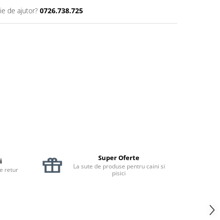
ie de ajutor?
0726.738.725
Super Oferte
i
La sute de produse pentru caini si
de retur
pisici