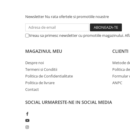
Pernuțe
Semi-umede
Newsletter
Nu rata ofertele si promotiile noastre
Proteice
Umede
Îngrijire Pisici
Vreau sa primesc newsletter cu promotiile magazinului. Af
Așternut Igienic Pisici
Igienă Pisici
MAGAZINUL MEU
CLIENTI
Antiparazitare Pisici
Despre noi
Metode de
Vitamine Pisici
Termeni si Conditii
Politica d
Perii & Piepteni Pisici
Politica de Confidentialitate
Formular 
Accesorii Pisici
Politica de livrare
ANPC
Culcușuri & Saltele Pisici
Contact
Ansambluri Pisici
SOCIAL
URMARESTE-NE IN SOCIAL MEDIA
Castroane & Adapatori Pisici
Cuști & Genți Pisici
Litiere Pisici
Jucării Pisici