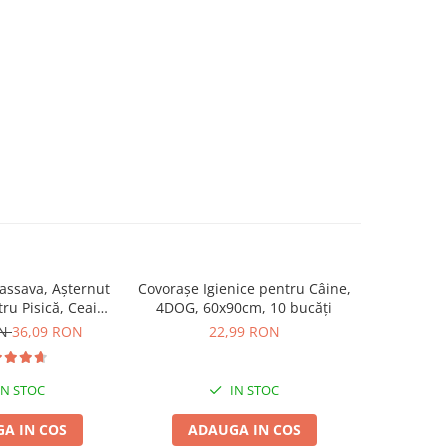
ssava, Așternut
Covorașe Igienice pentru Câine,
MIAU MIAU
tru Pisică, Ceai
4DOG, 60x90cm, 10 bucăți
Igienic pe
de, 6L
ON
36,09 RON
22,99 RON
IN STOC
IN STOC
A IN COS
ADAUGA IN COS
ADA