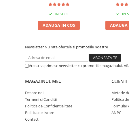
Pernuțe
Semi-umede
IN STOC
IN 
Proteice
Umede
ADAUGA IN COS
ADAUGA 
Îngrijire Pisici
Așternut Igienic Pisici
Newsletter
Nu rata ofertele si promotiile noastre
Igienă Pisici
Antiparazitare Pisici
Vitamine Pisici
Vreau sa primesc newsletter cu promotiile magazinului. Af
Perii & Piepteni Pisici
Accesorii Pisici
MAGAZINUL MEU
CLIENTI
Culcușuri & Saltele Pisici
Despre noi
Metode de
Ansambluri Pisici
Termeni si Conditii
Politica d
Castroane & Adapatori Pisici
Politica de Confidentialitate
Formular 
Cuști & Genți Pisici
Politica de livrare
ANPC
Litiere Pisici
Contact
Jucării Pisici