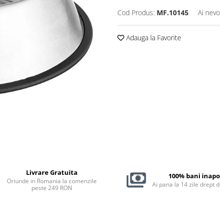
Cod Produs:
MF.10145
Ai nevo
Adauga la Favorite
Livrare Gratuita
100% bani inapo
Oriunde in Romania la comenzile
Ai pana la 14 zile drept 
peste 249 RON