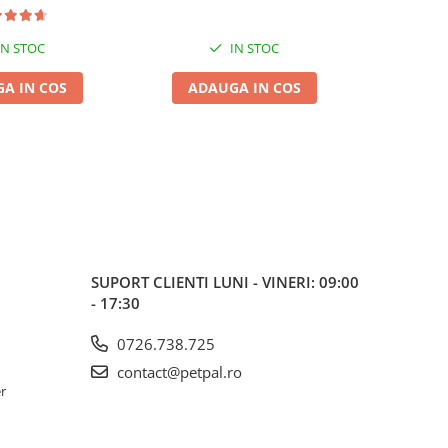
IN STOC
IN STOC
A IN COS
ADAUGA IN COS
ADA
SUPORT CLIENTI
LUNI - VINERI: 09:00
- 17:30
0726.738.725
contact@petpal.ro
er