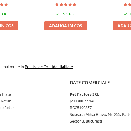
STOC
IN STOC
IN COS
ADAUGA IN COS
ADAUG
la mai multe in
Politica de Confidentialitate
DATE COMERCIALE
 Plata
Pet Factory SRL
e Retur
J2009002551402
de Retur
RO25190857
Soseaua Mihai Bravu, Nr. 255, Part
Sector 3, Bucuresti