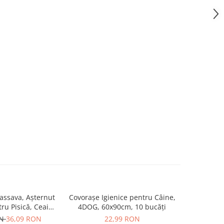
ssava, Așternut
Covorașe Igienice pentru Câine,
MIAU MIAU
tru Pisică, Ceai
4DOG, 60x90cm, 10 bucăți
Igienic pe
de, 6L
ON
36,09 RON
22,99 RON