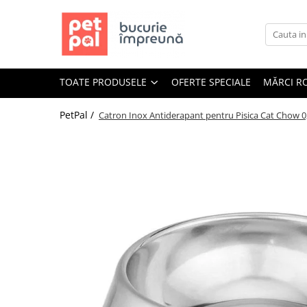
Toate Produsele
Câini
TOATE PRODUSELE
OFERTE SPECIALE
MĂRCI R
Hrană Uscată Câini
Câine Junior
PetPal /
Catron Inox Antiderapant pentru Pisica Cat Chow 0
Câine Adult
Câine Senior
Hrană Umedă Câini
Câine Junior
Câine Adult
Diete Veterinare Câini
Uscată
Umedă
Recompense Câini
Biscuiți