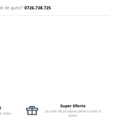
ie de ajutor?
0726.738.725
Super Oferte
i
La sute de produse pentru caini si
de retur
pisici