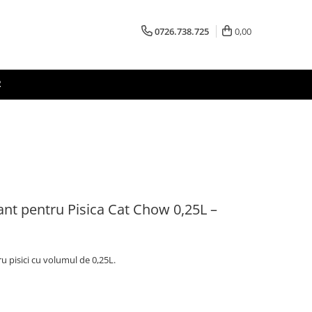
0726.738.725
0,00
R
nt pentru Pisica Cat Chow 0,25L –
 pisici cu volumul de 0,25L.