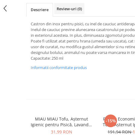
Jucării Câini
Review-uri
(0)
Descriere
Haine Câini
Pisici
Castron din inox pentru pisici, cu inel de cauciuc antiderap
Inelul de cauciuc previne alunecarea casatronului pe podea, 
Hrană Uscată Pisică
in exteriorul acesteia. In plus, diminueaza zgomotul produs 
Pisică Junior
Poate fi utilizat atat pentru hrana (umeda sau uscata), cat s
usor de curatat, nu modifica gustul alimentelor si nu retin
Pisică Adult
designului bolului, animalul nu poate varsa mancarea in 
Pisică Senior
Capacitate: 250 ml
Hrană Umedă Pisică
Informatii conformitate produs
Pisică Junior
Pisică Adult
Pisică Senior
Diete Veterinare Pisică
Uscată
Umedă
MIAU MIAU Tofu, Așternut
Pachet Econom
Recompense Pisici
-15%
Igienic pentru Pisică, Lavandă,
Tofu, Așternut 
Cremoase
6L
Pisică, Lava
31,99 RON
191,94 RON
1