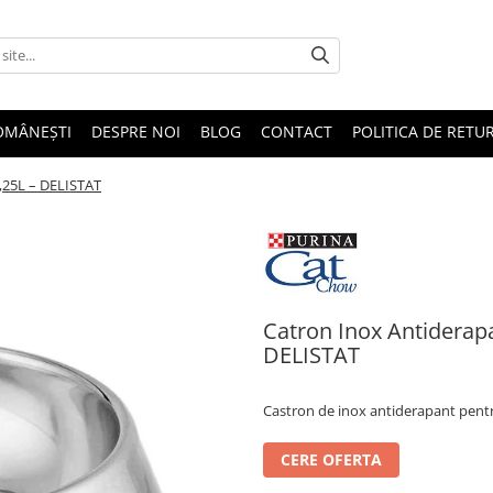
OMÂNEȘTI
DESPRE NOI
BLOG
CONTACT
POLITICA DE RETU
,25L – DELISTAT
Catron Inox Antiderapa
DELISTAT
Castron de inox antiderapant pentru
CERE OFERTA