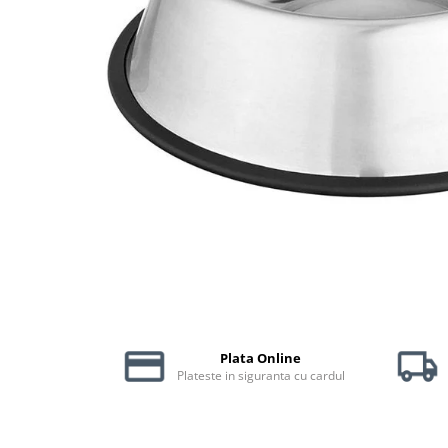
Piele Presată
Proteice
Cremoase
Semi-umede
Pernuțe
Îngrijire Câini
Covorașe Igienice Câini
Igienă Câini
Șampoane Câini
Antiparazitare Câini
Vitamine Câini
Perii & Piepteni
Accesorii Câini
Plata Online
Culcușuri & Saltele Câini
Plateste in siguranta cu cardul
Castroane și Adapatori
Cuști și Genți
Zgărzi, Lese & Hamuri