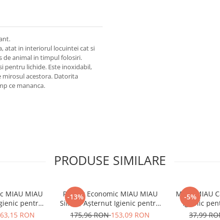
ant.
atat in interiorul locuintei cat si
de animal in timpul folosiri.
i pentru lichide. Este inoxidabil,
e mirosul acestora. Datorita
timp ce mananca.
PRODUSE SIMILARE
ic MIAU MIAU
Pachet Economic MIAU MIAU
MIAU MIAU Ca
-13%
-5%
Igienic pentru
Silicat, Așternut Igienic pentru
Igienic pen
ndă, 6x6L
Pisică, Fresh, 4x8L
Ver
63,15 RON
175,96 RON
153,09 RON
37,99 R