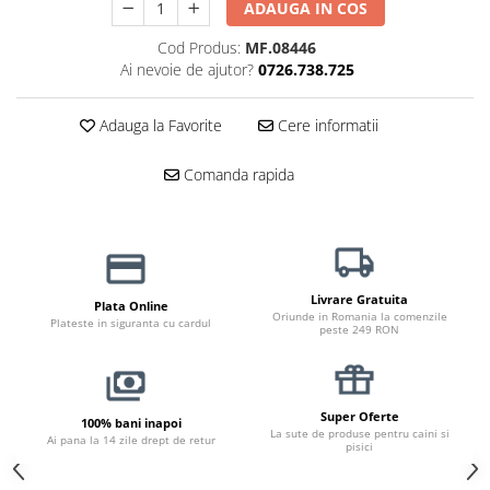
ADAUGA IN COS
Jucării Câini
Cod Produs:
MF.08446
Haine Câini
Ai nevoie de ajutor?
0726.738.725
Pisici
Hrană Uscată Pisică
Adauga la Favorite
Cere informatii
Pisică Junior
Pisică Adult
Comanda rapida
Pisică Senior
Hrană Umedă Pisică
Pisică Junior
Pisică Adult
Livrare Gratuita
Plata Online
Pisică Senior
Oriunde in Romania la comenzile
Plateste in siguranta cu cardul
peste 249 RON
Diete Veterinare Pisică
Uscată
Umedă
Super Oferte
100% bani inapoi
La sute de produse pentru caini si
Recompense Pisici
Ai pana la 14 zile drept de retur
pisici
Cremoase