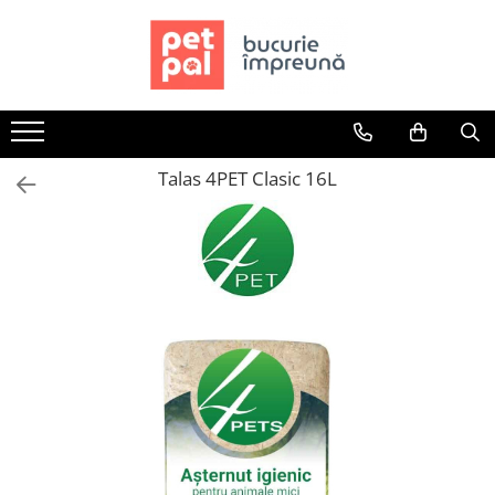
Toate Produsele
Câini
Hrană Uscată Câini
Talas 4PET Clasic 16L
Câine Junior
Câine Adult
Câine Senior
Hrană Umedă Câini
Câine Junior
Câine Adult
Diete Veterinare Câini
Uscată
Umedă
Recompense Câini
Biscuiți