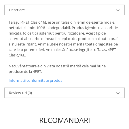
Pernuțe
Descriere
Semi-umede
Proteice
Talașul 4PET Clasic 16L este un talas din lemn de esenta moale,
Umede
netratat chimic, 100% biodegradabil. Produs igienic cu absorbtie
Îngrijire Pisici
ridicata, folosit ca asternut pentru rozatoare. Acest tip de
asternut absoarbe mirosurile neplacute, produce mai putin praf
Așternut Igienic Pisici
si nu este iritant. Animăluțele noastre merită toată dragostea pe
Igienă Pisici
care le-o putem oferi. Animale sănătoase îngrijite cu Talas, 4PET
Clasic,16L.
Antiparazitare Pisici
Vitamine Pisici
Necuvântătoarele din viața noastră merită cele mai bune
Perii & Piepteni Pisici
produse de la 4PET.
Accesorii Pisici
Informatii conformitate produs
Culcușuri & Saltele Pisici
Review-uri
(0)
Ansambluri Pisici
Castroane & Adapatori Pisici
Cuști & Genți Pisici
Litiere Pisici
RECOMANDARI
Jucării Pisici