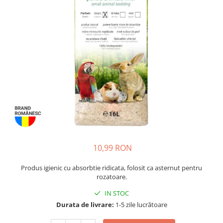
Piele Presată
Proteice
Cremoase
Semi-umede
Pernuțe
Îngrijire Câini
Covorașe Igienice Câini
Igienă Câini
Șampoane Câini
Antiparazitare Câini
Vitamine Câini
10,99 RON
Perii & Piepteni
Accesorii Câini
Produs igienic cu absorbtie ridicata, folosit ca asternut pentru
rozatoare.
Culcușuri & Saltele Câini
IN STOC
Castroane și Adapatori
Durata de livrare:
1-5 zile lucrătoare
Cuști și Genți
Zgărzi, Lese & Hamuri