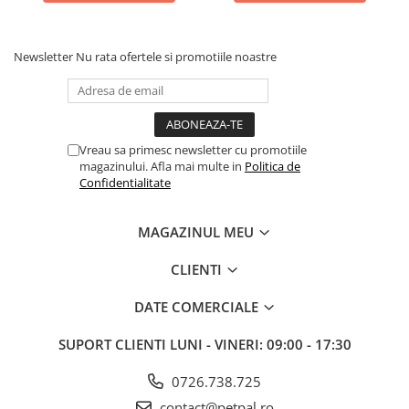
Batoane Rozătoare
Îngrijire Rozătoare
Newsletter
Nu rata ofertele si promotiile noastre
Așternut Igienic Rozătoare
Cuști Rozătoare
Pești
Acvarii
Vreau sa primesc newsletter cu promotiile
Accesorii Acvarii
magazinului. Afla mai multe in
Politica de
Confidentialitate
Hrană
Hrană Pești
MAGAZINUL MEU
Hrană Broaște Țestoase
Întreținere Acvariu
CLIENTI
Tratament Apă
DATE COMERCIALE
SUPORT CLIENTI
LUNI - VINERI: 09:00 - 17:30
0726.738.725
contact@petpal.ro