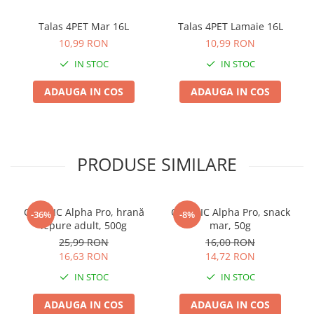
Zgărzi & Hamuri
Talas 4PET Mar 16L
Talas 4PET Lamaie 16L
Păsări
10,99 RON
10,99 RON
Hrană Păsări
IN STOC
IN STOC
Meniuri Păsări
Suplimente Nutritive
ADAUGA IN COS
ADAUGA IN COS
Delicii Păsări
Batoane
Îngrijire Păsări
PRODUSE SIMILARE
Așternut Igienic Păsări
Colivii
Colivii
CUNIPIC Alpha Pro, hrană
CUNIPIC Alpha Pro, snack
-36%
-8%
Rozătoare
iepure adult, 500g
mar, 50g
Hrană Rozătoare
25,99 RON
16,00 RON
16,63 RON
14,72 RON
Fân Rozătoare
IN STOC
IN STOC
Meniuri Rozătoare
Delicii Rozătoare
ADAUGA IN COS
ADAUGA IN COS