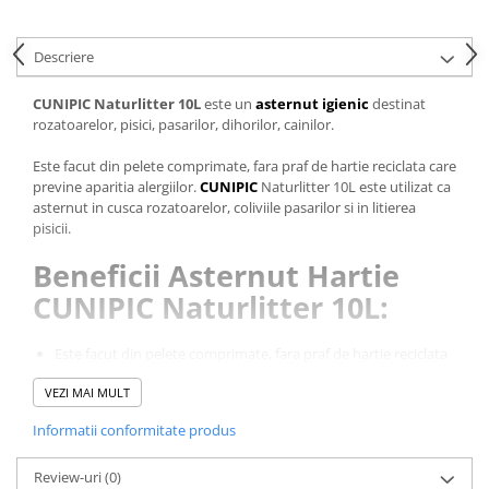
Pernuțe
Semi-umede
Descriere
Proteice
Umede
CUNIPIC Naturlitter 10L
este un
asternut igienic
destinat
Îngrijire Pisici
rozatoarelor, pisici, pasarilor, dihorilor, cainilor.
Așternut Igienic Pisici
Este facut din pelete comprimate, fara praf de hartie reciclata care
Igienă Pisici
previne aparitia alergiilor.
CUNIPIC
Naturlitter 10L este utilizat ca
asternut in cusca rozatoarelor, coliviile pasarilor si in litierea
Antiparazitare Pisici
pisicii.
Vitamine Pisici
Beneficii Asternut Hartie
Perii & Piepteni Pisici
CUNIPIC Naturlitter 10L:
Accesorii Pisici
Culcușuri & Saltele Pisici
Este facut din pelete comprimate, fara praf de hartie reciclata
Ansambluri Pisici
care previne aparitia alergiilor;
Castroane & Adapatori Pisici
VEZI MAI MULT
Este mic si usor, compact si, astfel, se aseamana cu asternut
animalului natural;
Cuști & Genți Pisici
Informatii conformitate produs
Capacitate mare de absorbtie;
Litiere Pisici
Este obtinut din produse naturale, si nu contine substante
Jucării Pisici
Review-uri
(0)
chimice, aceasta este un produs ecologic si biodegradabil.