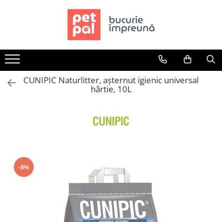
Toate Produsele
Câini
Hrană Uscată Câini
CUNIPIC Naturlitter, așternut igienic universal
Câine Junior
hârtie, 10L
Câine Adult
Câine Senior
Hrană Umedă Câini
Câine Junior
Câine Adult
Diete Veterinare Câini
-8%
Uscată
Umedă
Recompense Câini
Biscuiți