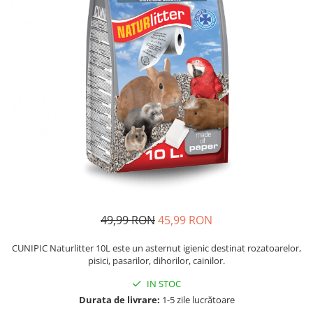
Piele Presată
Proteice
Cremoase
Semi-umede
Pernuțe
Îngrijire Câini
Covorașe Igienice Câini
Igienă Câini
Șampoane Câini
Antiparazitare Câini
Vitamine Câini
Perii & Piepteni
49,99 RON
45,99 RON
Accesorii Câini
CUNIPIC Naturlitter 10L este un asternut igienic destinat rozatoarelor,
Culcușuri & Saltele Câini
pisici, pasarilor, dihorilor, cainilor.
Castroane și Adapatori
IN STOC
Cuști și Genți
Durata de livrare:
1-5 zile lucrătoare
Zgărzi, Lese & Hamuri