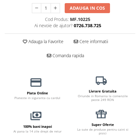
Jucării Câini
ADAUGA IN COS
Haine Câini
Cod Produs:
MF.10225
Pisici
Ai nevoie de ajutor?
0726.738.725
Hrană Uscată Pisică
Pisică Junior
Adauga la Favorite
Cere informatii
Pisică Adult
Comanda rapida
Pisică Senior
Hrană Umedă Pisică
Pisică Junior
Pisică Adult
Pisică Senior
Livrare Gratuita
Plata Online
Oriunde in Romania la comenzile
Plateste in siguranta cu cardul
Diete Veterinare Pisică
peste 249 RON
Uscată
Umedă
Recompense Pisici
Super Oferte
100% bani inapoi
La sute de produse pentru caini si
Ai pana la 14 zile drept de retur
pisici
Cremoase