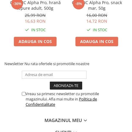
CUNIPIC Alpha Pro, hrană
CUNIPIC Alpha Pro, snack
Batoane Rozătoare
-36%
-8%
iepure adult, 500g
mar, 50g
Îngrijire Rozătoare
25,99 RON
16,00 RON
Așternut Igienic Rozătoare
16,63 RON
14,72 RON
Cuști Rozătoare
IN STOC
IN STOC
Pești
ADAUGA IN COS
ADAUGA IN COS
Acvarii
Accesorii Acvarii
Hrană
Newsletter
Nu rata ofertele si promotiile noastre
Hrană Pești
Hrană Broaște Țestoase
Întreținere Acvariu
Tratament Apă
Vreau sa primesc newsletter cu promotiile
magazinului. Afla mai multe in
Politica de
Confidentialitate
MAGAZINUL MEU