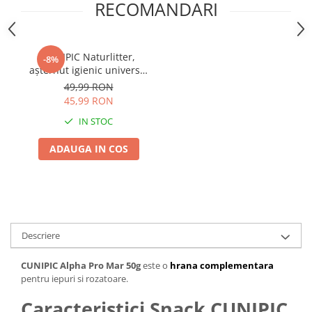
RECOMANDARI
CUNIPIC Naturlitter,
-8%
așternut igienic universal
hârtie, 10L
49,99 RON
45,99 RON
IN STOC
ADAUGA IN COS
Descriere
CUNIPIC Alpha Pro Mar 50g
este o
hrana complementara
pentru iepuri si rozatoare.
Caracteristici Snack CUNIPIC