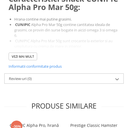
Alpha Pro Mar 50g:
Hrana contine mai putine grasimi.
CUNIPIC
Alpha Pro Mar 50g contine cantitatea ideala de
grasimi, ce provin din surse bogate in aicizi omega 3 si omega
6.
CUNIPIC Alpha Pro Mar 50g sunt crocante la exterior si au
umplutura cu crema de mere in interior.
VEZI MAI MULT
Nu contine conservanti si nu exista coloranti artificiali.
Informatii conformitate produs
Review-uri
(0)
PRODUSE SIMILARE
CUNIPIC Alpha Pro, hrană
Prestige Classic Hamster
-36%