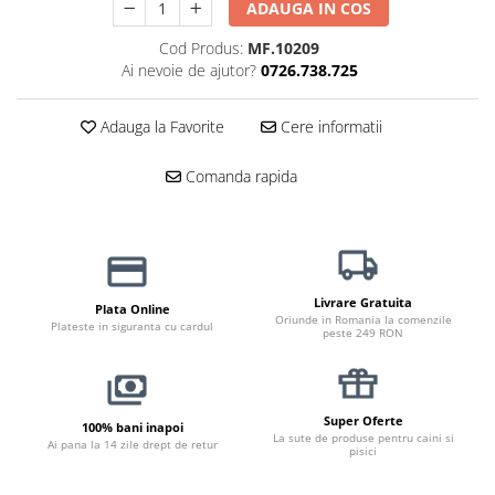
ADAUGA IN COS
Haine Câini
Zgărzi & Hamuri
Cod Produs:
MF.10209
Ai nevoie de ajutor?
0726.738.725
Adauga la Favorite
Cere informatii
Comanda rapida
Livrare Gratuita
Plata Online
Oriunde in Romania la comenzile
Plateste in siguranta cu cardul
peste 249 RON
Super Oferte
100% bani inapoi
La sute de produse pentru caini si
Ai pana la 14 zile drept de retur
pisici