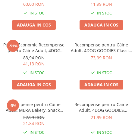
Os din Calciu cu Pui, 1kg
Sticks Piele Presată, 100g
60,00 RON
11,99 RON
IN STOC
IN STOC
ADAUGA IN COS
ADAUGA IN COS
Pachet Economic Recompense
Recompense pentru Câine
-51%
pentru Câine Adult, 4DOG
Adult, 4DOG GOODIES Classic,
GOODIES Classic, Sticks cu Pui
Jerky Tenders Pui, 1kg
83,94 RON
73,99 RON
și Orez, 6x100g
41,13 RON
IN STOC
IN STOC
ADAUGA IN COS
ADAUGA IN COS
Recompense pentru Câine
Recompense pentru Câine
-5%
Adult, MERA Bakery, Snacky
Adult, 4DOG GOODIES
Mix, Biscuiți, Pește și Carne,
Trainer, Mix, 500g
22,99 RON
21,99 RON
1kg
21,84 RON
IN STOC
IN STOC