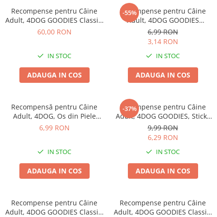
Recompense pentru Câine
Recompense pentru Câine
-55%
Adult, 4DOG GOODIES Classic,
Adult, 4DOG GOODIES
Copan de Pui, 1kg
Trainer, Vită, 150g
60,00 RON
6,99 RON
3,14 RON
IN STOC
IN STOC
ADAUGA IN COS
ADAUGA IN COS
Recompensă pentru Câine
Recompense pentru Câine
-37%
Adult, 4DOG, Os din Piele
Adult, 4DOG GOODIES, Sticks
Presată, 15cm
din Orez, Talie Mică, 12 cm, 6
6,99 RON
9,99 RON
bucăți/pungă
6,29 RON
IN STOC
IN STOC
ADAUGA IN COS
ADAUGA IN COS
Recompense pentru Câine
Recompense pentru Câine
Adult, 4DOG GOODIES Classic,
Adult, 4DOG GOODIES Classic,