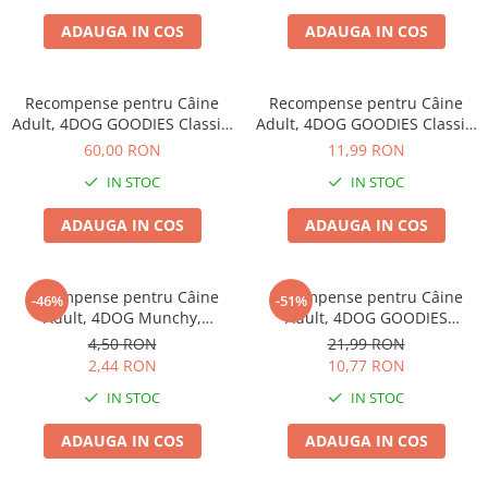
Haine Câini
Zgărzi & Hamuri
ADAUGA IN COS
ADAUGA IN COS
Recompense pentru Câine
Recompense pentru Câine
Adult, 4DOG GOODIES Classic,
Adult, 4DOG GOODIES Classic,
Dumbbells cu Pui, 1kg
Sticks cu Rață, 100g
60,00 RON
11,99 RON
IN STOC
IN STOC
ADAUGA IN COS
ADAUGA IN COS
Recompense pentru Câine
Recompense pentru Câine
-46%
-51%
Adult, 4DOG Munchy,
Adult, 4DOG GOODIES
Batoane, Vită, 12.5cm, 10
Trainer, Miel și Orez, 500g
4,50 RON
21,99 RON
bucăți
2,44 RON
10,77 RON
IN STOC
IN STOC
ADAUGA IN COS
ADAUGA IN COS