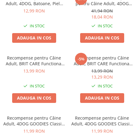
Adult, 4DOG, Batoane, Piele
pentru Câine Adult, 4DOG
Răsucită, 12.5cm, 15 bucăți
GOODIES Trainer, Vită, 6x150g
12,99 RON
41,94 RON
18,04 RON
IN STOC
IN STOC
ADAUGA IN COS
ADAUGA IN COS
Recompense pentru Câine
Recompense pentru Câine
-5%
Adult, BRIT CARE Functional
Adult, BRIT CARE Functional
Snack, Antiparazitar, Somon,
Snack, Endurance, Miel, 150g
13,99 RON
13,99 RON
150g
13,29 RON
IN STOC
IN STOC
ADAUGA IN COS
ADAUGA IN COS
Recompense pentru Câine
Recompense pentru Câine
Adult, 4DOG GOODIES Classic,
Adult, 4DOG GOODIES Classic,
Copan de Pui, 100g
Poppers cu Pui, 100g
11,99 RON
11,99 RON