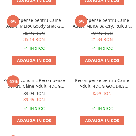
ADAUGA IN COS
ADAUGA IN COS
Recompense pentru Câine
Recompense pentru Câine
-5%
-5%
Adult, MERA Goody Snacks,
Adult, MERA Bakery, Rulouri,
Curcan și Orez, 600g
Pui, Vită și Pește, 1kg
36,99 RON
22,99 RON
35,14 RON
21,84 RON
IN STOC
IN STOC
ADAUGA IN COS
ADAUGA IN COS
Pachet Economic Recompense
Recompense pentru Câine
-53%
pentru Câine Adult, 4DOG
Adult, 4DOG GOODIES
GOODIES Classic, Strips de
Biscuits, Vanilie, 300g
83,94 RON
8,99 RON
Pui, 6x100g
39,45 RON
IN STOC
IN STOC
ADAUGA IN COS
ADAUGA IN COS