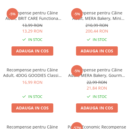
Recompense pentru Câine
Recompense pentru Câine
-5%
-5%
Adult, BRIT CARE Functional
Adult, MERA Bakery, Mini
Snack, AntiStress, Creveți,
Rulouri, Pui, Vită și Pește,
13,99 RON
210,99 RON
150g
10kg
13,29 RON
200,44 RON
IN STOC
IN STOC
ADAUGA IN COS
ADAUGA IN COS
Recompense pentru Câine
Recompense pentru Câine
-5%
Adult, 4DOG GOODIES Classic,
Adult, MERA Bakery, Gourmet
Os Înnodat, Piele Presată și
Happen, Biscuiți, Carne și
16,99 RON
22,99 RON
Rață, 120g
Legume, 1kg
21,84 RON
IN STOC
IN STOC
ADAUGA IN COS
ADAUGA IN COS
Recompense pentru Câine
Pachet Economic Recompense
-57%