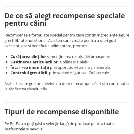
De ce să alegi recompense speciale
pentru câini
Recompensele formulate special pentru câini conțin ingrediente sigure
și echilibrate nutrițional. Acestea sunt create pentru a oferi gust
excelent, dar și beneficii suplimentare, precum:
Curățarea dinților
și menținerea respirației proaspete;
Susținerea articulațiilor
, a blănii și a pielii;
Întărirea imunității
prin aport de vitamine și minerale;
Controlul greutății
, prin variante light sau fără cereale.
Astfel, fiecare gustare devine nu doar o recompensă, ci și o contribuție
la sănătatea câinelui tău.
Tipuri de recompense disponibile
Pe PetPal.ro poți găsi o selecție largă de produse pentru toate
preferințele și nevoile: