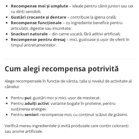
Recompense moi și umplute
– ideale pentru câinii juniori sau cei
cu dinți sensibili;
Gustări crocante și dentare
– contribuie la igiena orală;
Recompense funcționale
– cu ingrediente benefice pentru
articulații, digestie sau imunitate;
Snackuri naturale
– din carne uscată, fără aditivi artificiali;
Recompense pentru dresaj
– mici, gustoase și ușor de oferit în
timpul antrenamentelor.
Cum alegi recompensa potrivită
Alege recompensele în funcție de vârsta, talia și nivelul de activitate al
câinelui:
Pentru
pui
: gustări moi și mici, ușor de mestecat.
Pentru
adulți activi
: variante bogate în proteine, pentru
susținerea energiei.
Pentru
seniori
: recompense moi, cu conținut scăzut de grăsimi.
Verifică mereu ingredientele și evită produsele care conțin coloranți
sau arome artificiale.