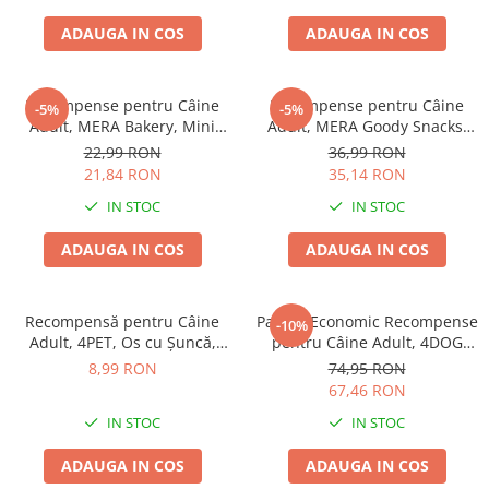
ADAUGA IN COS
ADAUGA IN COS
Recompense pentru Câine
Recompense pentru Câine
-5%
-5%
Adult, MERA Bakery, Mini
Adult, MERA Goody Snacks,
Rulouri, Pui, Vită și Pește, 1kg
Somon și Orez, 600g
22,99 RON
36,99 RON
21,84 RON
35,14 RON
IN STOC
IN STOC
ADAUGA IN COS
ADAUGA IN COS
Recompensă pentru Câine
Pachet Economic Recompense
-10%
Adult, 4PET, Os cu Șuncă,
pentru Câine Adult, 4DOG
Talie Medie, 150-250g
GOODIES Bakery, Gogoașă,
8,99 RON
74,95 RON
Piele Presată și Pui, 5x100g
67,46 RON
IN STOC
IN STOC
ADAUGA IN COS
ADAUGA IN COS