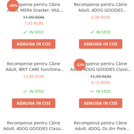
Recompense pentru Câine
Recompense pentru Câine
-38%
Adult, MERA Snacker, Vită,
Adult, 4DOG GOODIES
200g
Trainer, Pui, 150g
11,99 RON
6,99 RON
7,43 RON
IN STOC
IN STOC
ADAUGA IN COS
ADAUGA IN COS
Recompense pentru Câine
Recompense pentru Câine
-32%
Adult, BRIT CARE Functional
Adult, 4DOG GOODIES Classic,
Snack, Imunitate, Insect, 150g
Jerky Tenders Pui, 100g
13,99 RON
11,99 RON
8,15 RON
IN STOC
IN STOC
ADAUGA IN COS
ADAUGA IN COS
Recompense pentru Câine
Recompensă pentru Câine
Adult, 4DOG GOODIES Classic,
Adult, 4DOG, Os din Piele