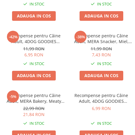
IN STOC
IN STOC
ADAUGA IN COS
ADAUGA IN COS
Recompense pentru Câine
Recompense pentru Câine
-42%
-38%
Adult, 4DOG GOODIES
Adult, MERA Snacker, Miel,
Barbecue, Cotlete de Miel,
200g
11,99 RON
11,99 RON
100g
6,95 RON
7,43 RON
IN STOC
IN STOC
ADAUGA IN COS
ADAUGA IN COS
Recompense pentru Câine
Recompense pentru Câine
-5%
Adult, MERA Bakery, Meaty
Adult, 4DOG GOODIES
Rolls, Biscuiți, Pește, 1kg
Trainer, Fâșii cu Rață, 150g
22,99 RON
6,99 RON
21,84 RON
IN STOC
IN STOC