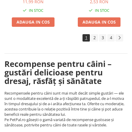
Twists cu Pui, 100g
Presată, 7.5cm
11,99 RON
2,53 RON
IN STOC
IN STOC
ADAUGA IN COS
ADAUGA IN COS
1
2
3
4
Recompense pentru câini –
gustări delicioase pentru
dresaj, răsfăț și sănătate
Recompensele pentru câini sunt mai mult decât simple gustări — ele
sunt o modalitate excelentă de a-ți răsplăti patrupedul, de a-l motiva
în timpul dresajului și de a-i arăta afecțiunea ta. Oferite cu moderație,
acestea contribuie la o relație pozitivă între tine și câine și pot aduce
beneficii reale pentru sănătatea lui.
Pe PetPal.ro găsești o gamă variată de recompense gustoase și
sănătoase, potrivite pentru câini de toate rasele și vârstele.