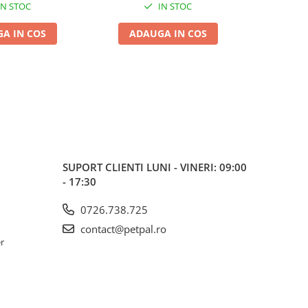
IN STOC
IN STOC
A IN COS
ADAUGA IN COS
ADA
SUPORT CLIENTI
LUNI - VINERI: 09:00
- 17:30
0726.738.725
contact@petpal.ro
er