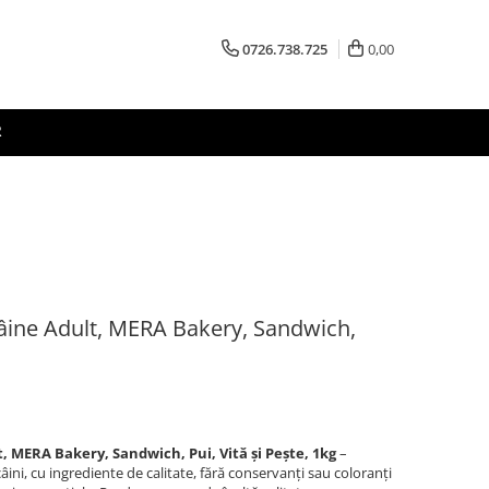
0726.738.725
0,00
R
ine Adult, MERA Bakery, Sandwich,
MERA Bakery, Sandwich, Pui, Vită și Pește, 1kg
–
âini, cu ingrediente de calitate, fără conservanți sau coloranți