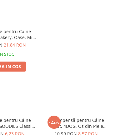
 pentru Câine
akery, Oase, Miel
rez, 1kg
ON
21,84 RON
IN STOC
A IN COS
 pentru Câine
Recompensă pentru Câine
Recompe
-22%
GOODIES Classic,
Adult, 4DOG, Os din Piele
Adult, 4D
ui și Orez, 100g
Presată, 22cm
Piele P
ON
6,23 RON
10,99 RON
8,57 RON