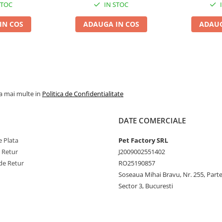
STOC
IN STOC
IN COS
ADAUGA IN COS
ADAUG
la mai multe in
Politica de Confidentialitate
DATE COMERCIALE
 Plata
Pet Factory SRL
e Retur
J2009002551402
de Retur
RO25190857
Soseaua Mihai Bravu, Nr. 255, Part
Sector 3, Bucuresti