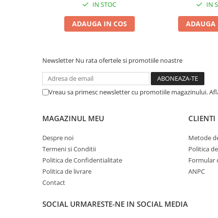
IN STOC
IN 
Zgărzi & Hamuri
Păsări
ADAUGA IN COS
ADAUGA 
Hrană Păsări
Meniuri Păsări
Suplimente Nutritive
Newsletter
Nu rata ofertele si promotiile noastre
Delicii Păsări
Batoane
Vreau sa primesc newsletter cu promotiile magazinului. Af
Îngrijire Păsări
Așternut Igienic Păsări
MAGAZINUL MEU
CLIENTI
Colivii
Despre noi
Metode de
Colivii
Termeni si Conditii
Politica d
Rozătoare
Politica de Confidentialitate
Formular 
Hrană Rozătoare
Politica de livrare
ANPC
Contact
Fân Rozătoare
Meniuri Rozătoare
SOCIAL
URMARESTE-NE IN SOCIAL MEDIA
Delicii Rozătoare