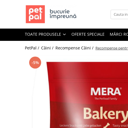
Toate Produsele
Câini
TOATE PRODUSELE
OFERTE SPECIALE
MĂRCI R
Hrană Uscată Câini
Câine Junior
PetPal /
Câini /
Recompense Câini /
Recompense pentru 
Câine Adult
Câine Senior
-5%
Hrană Umedă Câini
Câine Junior
Câine Adult
Diete Veterinare Câini
Uscată
Umedă
Recompense Câini
Biscuiți