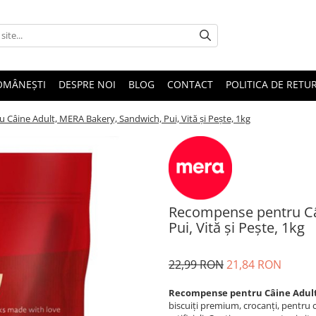
OMÂNEȘTI
DESPRE NOI
BLOG
CONTACT
POLITICA DE RETU
Câine Adult, MERA Bakery, Sandwich, Pui, Vită și Pește, 1kg
Recompense pentru Câ
Pui, Vită și Pește, 1kg
22,99 RON
21,84 RON
Recompense pentru Câine Adult, 
biscuiți premium, crocanți, pentru c