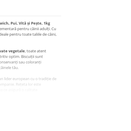
h, Pui, Vită și Pește, 1kg
lementară pentru câinii adulți. Cu
ale pentru toate taliile de câini,
ivate vegetale
, toate atent
ritiv optim. Biscuiții sunt
onservanți sau coloranți
 câinele tău.
 un lider european cu o tradiție de
ompanie. Rețeta lor este
a ce asigură o calitate
pentru Câine
ich, Pui, Vită