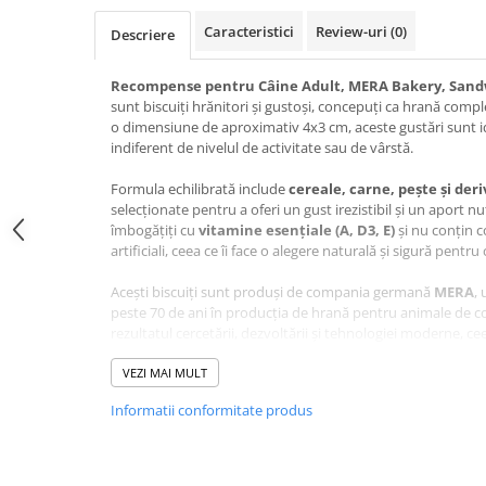
Jucării Câini
Caracteristici
Review-uri
(0)
Descriere
Haine Câini
Pisici
Recompense pentru Câine Adult, MERA Bakery, Sandwic
sunt biscuiți hrănitori și gustoși, concepuți ca hrană comp
Hrană Uscată Pisică
o dimensiune de aproximativ 4x3 cm, aceste gustări sunt ide
Pisică Junior
indiferent de nivelul de activitate sau de vârstă.
Pisică Adult
Formula echilibrată include
cereale, carne, pește și der
Pisică Senior
selecționate pentru a oferi un gust irezistibil și un aport nut
Hrană Umedă Pisică
îmbogățiți cu
vitamine esențiale (A, D3, E)
și nu conțin c
artificiali, ceea ce îi face o alegere naturală și sigură pentru
Pisică Junior
Pisică Adult
Acești biscuiți sunt produși de compania germană
MERA
,
peste 70 de ani în producția de hrană pentru animale de c
Pisică Senior
rezultatul cercetării, dezvoltării și tehnologiei moderne, cee
Diete Veterinare Pisică
superioară constantă.
VEZI MAI MULT
Uscată
Umedă
Informatii conformitate produs
Compoziție Recompense 
Recompense Pisici
Adult, MERA Bakery, Sandw
Cremoase
și Pește, 1kg: