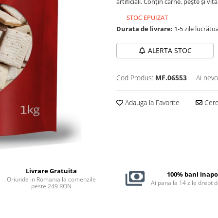
artificiali. Conțin carne, pește și v
STOC EPUIZAT
Durata de livrare:
1-5 zile lucrăto
ALERTA STOC
Cod Produs:
MF.06553
Ai nevo
Adauga la Favorite
Cere 
Livrare Gratuita
100% bani inapo
Oriunde in Romania la comenzile
Ai pana la 14 zile drept 
peste 249 RON