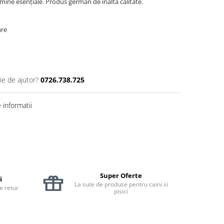
itamine esențiale. Produs german de înaltă calitate.
are
ie de ajutor?
0726.738.725
informatii
Super Oferte
i
La sute de produse pentru caini si
de retur
pisici