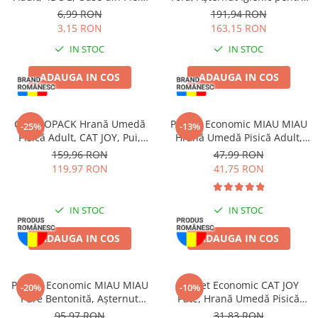
Presată, 8.5cm, 3 bucăți
Pisică, Aloe Vera, 6x6L
6,99 RON
191,94 RON
3,15 RON
163,15 RON
IN STOC
IN STOC
ADAUGA IN COS
ADAUGA IN COS
COMBOPACK Hrană Umedă
Pachet Economic MIAU MIAU
-25%
-13%
Pisică Adult, CAT JOY, Pui,
Hrană Umedă Pisică Adult,
Vită, Curcan și Somon, 96x85g
Sterilizată, Pui în sos, 24x100g
159,96 RON
47,99 RON
119,97 RON
41,75 RON
IN STOC
IN STOC
ADAUGA IN COS
ADAUGA IN COS
Pachet Economic MIAU MIAU
Pachet Economic CAT JOY
-20%
-10%
Pure Bentonită, Așternut
Pate, Hrană Umedă Pisică
Igienic pentru Pisică, Lavandă,
Adult, Pasăre, 16x100g
95,97 RON
31,83 RON