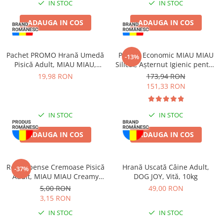
IN STOC
IN STOC
ADAUGA IN COS
ADAUGA IN COS
Pachet PROMO Hrană Umedă
Pachet Economic MIAU MIAU
-13%
Pisică Adult, MIAU MIAU,
Silicat, Așternut Igienic pentru
Curcan în sos, 12x100g
Pisică, Lavandă, 6x5L
19,98 RON
173,94 RON
151,33 RON
IN STOC
IN STOC
ADAUGA IN COS
ADAUGA IN COS
Recompense Cremoase Pisică
Hrană Uscată Câine Adult,
-37%
Adult, MIAU MIAU Creamy
DOG JOY, Vită, 10kg
Snacks, Rață, 4x15g
5,00 RON
49,00 RON
3,15 RON
IN STOC
IN STOC