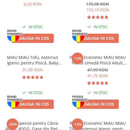
415g
Pisică, Maxi, 2x15L
Batoane Rozătoare
4,50 RON
175,98 RON
153,10 RON
Îngrijire Rozătoare
Așternut Igienic Rozătoare
IN STOC
IN STOC
Cuști Rozătoare
Pești
ADAUGA IN COS
ADAUGA IN COS
Acvarii
Accesorii Acvarii
MIAU MIAU Tofu, Așternut
Pachet Economic MIAU MIAU
-13%
Hrană
Igienic pentru Pisică, Baby
Hrană Umedă Pisică Adult,
Hrană Pești
Powder, 6L
Somon în sos, 24x100g
31,99 RON
47,99 RON
Hrană Broaște Țestoase
41,75 RON
Întreținere Acvariu
Tratament Apă
IN STOC
IN STOC
ADAUGA IN COS
ADAUGA IN COS
Recompense pentru Câine
Pachet Economic MIAU MIAU
-55%
-15%
Adult, 4DOG, Oase din Piele
Tofu, Așternut Igienic pentru