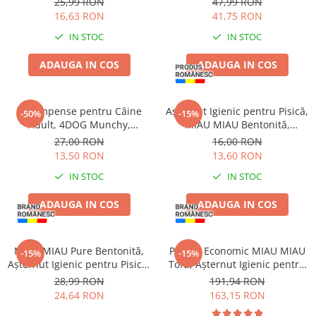
25,99 RON
47,99 RON
16,63 RON
41,75 RON
IN STOC
IN STOC
ADAUGA IN COS
ADAUGA IN COS
Recompense pentru Câine
Așternut Igienic pentru Pisică,
-50%
-15%
Adult, 4DOG Munchy,
MIAU MIAU Bentonită,
Batoane, Vită, 12.5cm, 100
Lavandă, 5kg
27,00 RON
16,00 RON
bucăți
13,50 RON
13,60 RON
IN STOC
IN STOC
ADAUGA IN COS
ADAUGA IN COS
MIAU MIAU Pure Bentonită,
Pachet Economic MIAU MIAU
-15%
-15%
Așternut Igienic pentru Pisică,
Tofu, Așternut Igienic pentru
Lavandă, 5kg
Pisică, Baby Powder, 6x6L
28,99 RON
191,94 RON
24,64 RON
163,15 RON