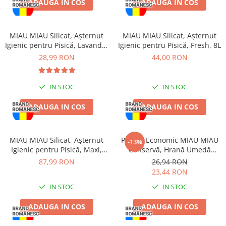
ADAUGA IN COS
ADAUGA IN COS
Jucării Câini
Haine Câini
MIAU MIAU Silicat, Așternut
MIAU MIAU Silicat, Așternut
Pisici
Igienic pentru Pisică, Lavandă,
Igienic pentru Pisică, Fresh, 8L
Hrană Uscată Pisică
5L
28,99 RON
44,00 RON
Pisică Junior
Pisică Adult
IN STOC
IN STOC
Pisică Senior
Hrană Umedă Pisică
ADAUGA IN COS
ADAUGA IN COS
Pisică Junior
Pisică Adult
MIAU MIAU Silicat, Așternut
Pachet Economic MIAU MIAU
-13%
Pisică Senior
Igienic pentru Pisică, Maxi,
Conservă, Hrană Umedă
15L
Pisică Adult, Pui, 6x415g
Diete Veterinare Pisică
87,99 RON
26,94 RON
23,44 RON
Uscată
IN STOC
IN STOC
Umedă
Recompense Pisici
ADAUGA IN COS
ADAUGA IN COS
Cremoase