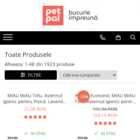
Toate Produsele
Câini
Hrană Uscată Câini
Câine Junior
Toate Produsele
Câine Adult
Afiseaza:
1-
48
din
1923
produse
Câine Senior
FILTRE
Hrană Umedă Câini
Câine Junior
Câine Adult
MIAU MIAU Tofu, Așternut
Pachet Economic MIAU MIAU
-15%
Igienic pentru Pisică, Lavandă,
Tofu, Așternut Igienic pentru
Diete Veterinare Câini
6L
Pisică, Lavandă, 6x6L
31,99 RON
191,94 RON
Uscată
163,15 RON
Umedă
Recompense Câini
IN STOC
IN STOC
Biscuiți