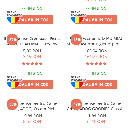
IN STOC
IN STOC
ADAUGA IN COS
ADAUGA IN COS
Recompense Cremoase Pisică
Pachet Economic MIAU MIAU
-37%
-13%
Adult, MIAU MIAU Creamy
Silicat, Așternut Igienic pentru
Snacks, Pui, 4x15g
Pisică, Clumping, 6x5L
5,00 RON
185,94 RON
3,15 RON
161,77 RON
IN STOC
IN STOC
ADAUGA IN COS
ADAUGA IN COS
Recompensă pentru Câine
Recompense pentru Câine
-22%
-48%
Adult, 4DOG, Os din Piele
Adult, 4DOG GOODIES Classic,
Presată, 22cm
Sticks cu Pui și Orez, 100g
10,99 RON
11,99 RON
8,57 RON
6,23 RON