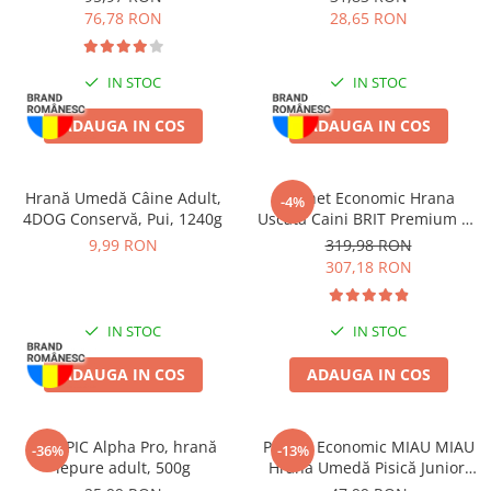
4x5L
76,78 RON
28,65 RON
IN STOC
IN STOC
ADAUGA IN COS
ADAUGA IN COS
Hrană Umedă Câine Adult,
Pachet Economic Hrana
-4%
4DOG Conservă, Pui, 1240g
Uscata Caini BRIT Premium by
Nature Medium Adult 2x15kg
9,99 RON
319,98 RON
307,18 RON
IN STOC
IN STOC
ADAUGA IN COS
ADAUGA IN COS
CUNIPIC Alpha Pro, hrană
Pachet Economic MIAU MIAU
-36%
-13%
iepure adult, 500g
Hrană Umedă Pisică Junior,
Pui în sos, 24x100g