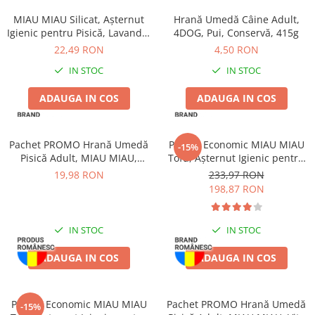
Pernuțe
MIAU MIAU Silicat, Așternut
Hrană Umedă Câine Adult,
Semi-umede
Igienic pentru Pisică, Lavandă,
4DOG, Pui, Conservă, 415g
Proteice
3.8L
22,49 RON
4,50 RON
Umede
IN STOC
IN STOC
Îngrijire Pisici
ADAUGA IN COS
ADAUGA IN COS
Așternut Igienic Pisici
Igienă Pisici
Antiparazitare Pisici
Pachet PROMO Hrană Umedă
Pachet Economic MIAU MIAU
-15%
Vitamine Pisici
Pisică Adult, MIAU MIAU,
Tofu, Așternut Igienic pentru
Somon în sos, 12x100g
Pisică, Maxi, Vanilie, 3x15L
Perii & Piepteni Pisici
19,98 RON
233,97 RON
198,87 RON
Accesorii Pisici
Culcușuri & Saltele Pisici
IN STOC
IN STOC
Ansambluri Pisici
Castroane & Adapatori Pisici
ADAUGA IN COS
ADAUGA IN COS
Cuști & Genți Pisici
Litiere Pisici
Pachet Economic MIAU MIAU
Pachet PROMO Hrană Umedă
Jucării Pisici
-15%