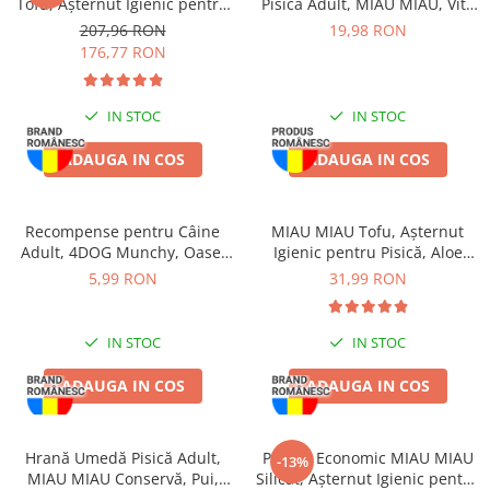
Tofu, Așternut Igienic pentru
Pisică Adult, MIAU MIAU, Vită
Zgărzi & Hamuri
Pisică, Fresh, 4x10L
în sos, 12x100g
207,96 RON
19,98 RON
Păsări
176,77 RON
Hrană Păsări
Meniuri Păsări
IN STOC
IN STOC
Suplimente Nutritive
ADAUGA IN COS
ADAUGA IN COS
Delicii Păsări
Batoane
Îngrijire Păsări
Recompense pentru Câine
MIAU MIAU Tofu, Așternut
Adult, 4DOG Munchy, Oase,
Igienic pentru Pisică, Aloe
Așternut Igienic Păsări
Vită, 10cm, 3 bucăți
Vera, 6L
5,99 RON
31,99 RON
Colivii
Colivii
IN STOC
IN STOC
Rozătoare
Hrană Rozătoare
ADAUGA IN COS
ADAUGA IN COS
Fân Rozătoare
Meniuri Rozătoare
Hrană Umedă Pisică Adult,
Pachet Economic MIAU MIAU
-13%
Delicii Rozătoare
MIAU MIAU Conservă, Pui,
Silicat, Așternut Igienic pentru