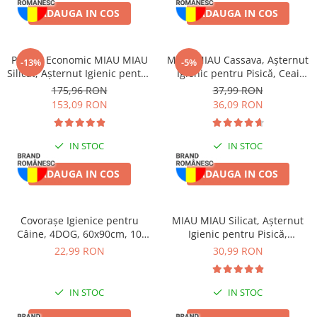
Piele Presată
ADAUGA IN COS
ADAUGA IN COS
Proteice
Cremoase
Pachet Economic MIAU MIAU
MIAU MIAU Cassava, Așternut
-13%
-5%
Semi-umede
Silicat, Așternut Igienic pentru
Igienic pentru Pisică, Ceai
Pernuțe
Pisică, Fresh, 4x8L
Verde, 6L
175,96 RON
37,99 RON
Îngrijire Câini
153,09 RON
36,09 RON
Covorașe Igienice Câini
Igienă Câini
IN STOC
IN STOC
Șampoane Câini
ADAUGA IN COS
ADAUGA IN COS
Antiparazitare Câini
Vitamine Câini
Perii & Piepteni
Covorașe Igienice pentru
MIAU MIAU Silicat, Așternut
Câine, 4DOG, 60x90cm, 10
Igienic pentru Pisică,
Accesorii Câini
bucăți
Clumping, 5L
22,99 RON
30,99 RON
Culcușuri & Saltele Câini
Castroane și Adapatori
IN STOC
IN STOC
Cuști și Genți
Zgărzi, Lese & Hamuri