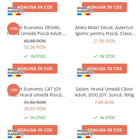
ADAUGA IN COS
ADAUGA IN COS
Pachet Economic DESIRE,
MIAU MIAU Silicat, Așternut
-19%
Hrană Umedă Pisică Adult,
Igienic pentru Pisică, Clasic,
Ton File și Creveți în Supă,
3.8L
65,88 RON
21,99 RON
12x70g
53,36 RON
IN STOC
IN STOC
ADAUGA IN COS
ADAUGA IN COS
Pachet Economic CAT JOY
Salam, Hrană Umedă Câine
-10%
Pate, Hrană Umedă Pisică
Adult, DOG JOY, Șuncă, 900g
Adult, Pește, 16x100g
31,83 RON
7,49 RON
28,65 RON
IN STOC
IN STOC
ADAUGA IN COS
ADAUGA IN COS