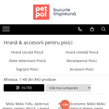
Toate Produsele
Câini
Hrană Uscată Câini
Câine Junior
Hrană & accesorii pentru pisici
Câine Adult
Hrană Uscată Pisică
Hrană Umedă Pisică
Câine Senior
Hrană Umedă Câini
Diete Veterinare Pisică
Recompense Pisici
Câine Junior
Îngrijire Pisici
Accesorii Pisici
Câine Adult
Diete Veterinare Câini
Afiseaza:
1-
48
din
843
produse
Uscată
FILTRE
Umedă
Recompense Câini
MIAU MIAU Tofu, Așternut
Pachet Economic MIAU MIAU
-15%
Biscuiți
Igienic pentru Pisică, Lavandă,
Tofu, Așternut Igienic pentru