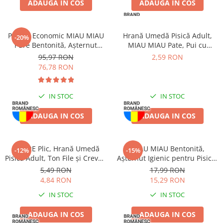
ADAUGA IN COS
ADAUGA IN COS
Pachet Economic MIAU MIAU
Hrană Umedă Pisică Adult,
-20%
Pure Bentonită, Așternut
MIAU MIAU Pate, Pui cu
Igienic pentru Pisică, Clasic,
Topping de Lapte, 100g
95,97 RON
2,59 RON
4x5L
76,78 RON
IN STOC
IN STOC
ADAUGA IN COS
ADAUGA IN COS
DESIRE Plic, Hrană Umedă
MIAU MIAU Bentonită,
-12%
-15%
Pisică Adult, Ton File și Creveți
Așternut Igienic pentru Pisică,
în Supă, 70g
Lavandă, 6kg
5,49 RON
17,99 RON
4,84 RON
15,29 RON
IN STOC
IN STOC
ADAUGA IN COS
ADAUGA IN COS