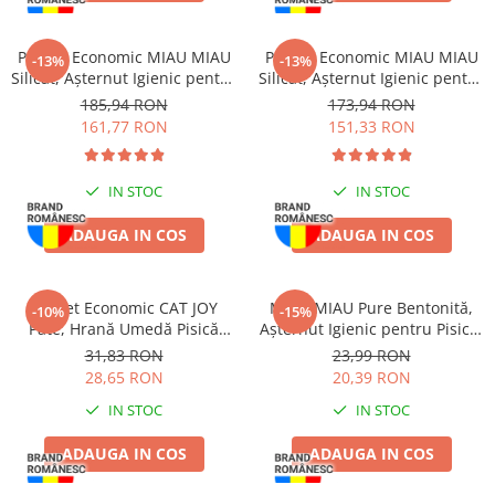
Pachet Economic MIAU MIAU
Pachet Economic MIAU MIAU
-13%
-13%
Silicat, Așternut Igienic pentru
Silicat, Așternut Igienic pentru
Pisică, Clumping, 6x5L
Pisică, Lavandă, 6x5L
185,94 RON
173,94 RON
161,77 RON
151,33 RON
IN STOC
IN STOC
ADAUGA IN COS
ADAUGA IN COS
Pachet Economic CAT JOY
MIAU MIAU Pure Bentonită,
-10%
-15%
Pate, Hrană Umedă Pisică
Așternut Igienic pentru Pisică,
Adult, Pește, 16x100g
Lavandă, 5L
31,83 RON
23,99 RON
28,65 RON
20,39 RON
IN STOC
IN STOC
ADAUGA IN COS
ADAUGA IN COS