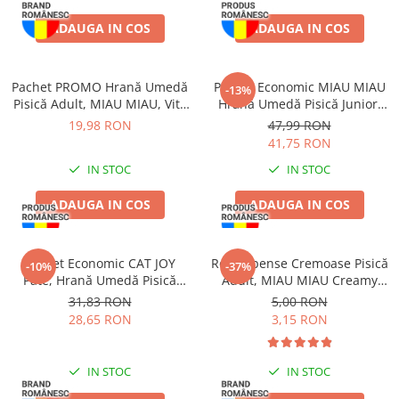
ADAUGA IN COS
ADAUGA IN COS
Pachet PROMO Hrană Umedă
Pachet Economic MIAU MIAU
-13%
Pisică Adult, MIAU MIAU, Vită
Hrană Umedă Pisică Junior,
în sos, 12x100g
Pui în sos, 24x100g
19,98 RON
47,99 RON
41,75 RON
IN STOC
IN STOC
ADAUGA IN COS
ADAUGA IN COS
Pachet Economic CAT JOY
Recompense Cremoase Pisică
-10%
-37%
Pate, Hrană Umedă Pisică
Adult, MIAU MIAU Creamy
Adult, Pasăre, 16x100g
Snacks, Pui, 4x15g
31,83 RON
5,00 RON
28,65 RON
3,15 RON
IN STOC
IN STOC