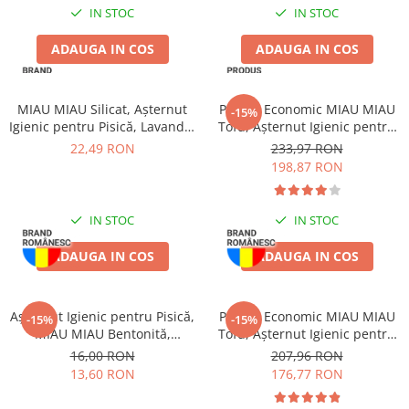
Pernuțe
IN STOC
IN STOC
Semi-umede
ADAUGA IN COS
ADAUGA IN COS
Proteice
Umede
Îngrijire Pisici
MIAU MIAU Silicat, Așternut
Pachet Economic MIAU MIAU
-15%
Igienic pentru Pisică, Lavandă,
Tofu, Așternut Igienic pentru
Așternut Igienic Pisici
3.8L
Pisică, Maxi, Vanilie, 3x15L
22,49 RON
233,97 RON
Igienă Pisici
198,87 RON
Antiparazitare Pisici
Vitamine Pisici
IN STOC
IN STOC
Perii & Piepteni Pisici
Accesorii Pisici
ADAUGA IN COS
ADAUGA IN COS
Culcușuri & Saltele Pisici
Ansambluri Pisici
Așternut Igienic pentru Pisică,
Pachet Economic MIAU MIAU
-15%
-15%
Castroane & Adapatori Pisici
MIAU MIAU Bentonită,
Tofu, Așternut Igienic pentru
Cuști & Genți Pisici
Lavandă, 5kg
Pisică, Fresh, 4x10L
16,00 RON
207,96 RON
Litiere Pisici
13,60 RON
176,77 RON
Jucării Pisici