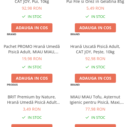
CAT JOY, Pui, 10kg
Pui File si Orez in Gelatina 85g
92,98 RON
5,49 RON
IN STOC
IN STOC
ADAUGA IN COS
ADAUGA IN COS
Pachet PROMO Hrană Umedă
Hrană Uscată Pisică Adult,
Pisică Adult, MIAU MIAU,
CAT JOY, Pește, 10kg
Curcan în sos, 12x100g
19,98 RON
92,98 RON
IN STOC
IN STOC
ADAUGA IN COS
ADAUGA IN COS
BRIT Premium by Nature,
MIAU MIAU Tofu, Așternut
Hrană Umedă Pisică Adult
Igienic pentru Pisică, Maxi,
Sterilizată, Pui în Sos, 100g
Vanilie, 15L
3,49 RON
77,98 RON
IN STOC
IN STOC