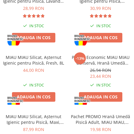
Igienic pentru Pisică, Lavandă,
Igienic pentru Pisică,
Jucării Câini
5L
Clumping, 5L
28,99 RON
30,99 RON
Haine Câini
Pisici
IN STOC
IN STOC
Hrană Uscată Pisică
ADAUGA IN COS
ADAUGA IN COS
Pisică Junior
Pisică Adult
Pisică Senior
MIAU MIAU Silicat, Așternut
Pachet Economic MIAU MIAU
-13%
Hrană Umedă Pisică
Igienic pentru Pisică, Fresh, 8L
Conservă, Hrană Umedă
Pisică Adult, Pui, 6x415g
44,00 RON
26,94 RON
Pisică Junior
23,44 RON
Pisică Adult
IN STOC
IN STOC
Pisică Senior
Diete Veterinare Pisică
ADAUGA IN COS
ADAUGA IN COS
Uscată
Umedă
MIAU MIAU Silicat, Așternut
Pachet PROMO Hrană Umedă
Recompense Pisici
Igienic pentru Pisică, Maxi,
Pisică Adult, MIAU MIAU,
15L
Somon în sos, 12x100g
Cremoase
87,99 RON
19,98 RON