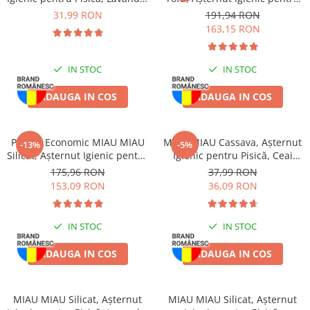
6L
Pisică, Lavandă, 6x6L
Piele Presată
31,99 RON
191,94 RON
163,15 RON
Proteice
Cremoase
Semi-umede
IN STOC
IN STOC
Pernuțe
ADAUGA IN COS
ADAUGA IN COS
Îngrijire Câini
Covorașe Igienice Câini
Igienă Câini
Pachet Economic MIAU MIAU
MIAU MIAU Cassava, Așternut
-13%
-5%
Silicat, Așternut Igienic pentru
Igienic pentru Pisică, Ceai
Șampoane Câini
Pisică, Fresh, 4x8L
Verde, 6L
175,96 RON
37,99 RON
Antiparazitare Câini
153,09 RON
36,09 RON
Vitamine Câini
Perii & Piepteni
IN STOC
IN STOC
Accesorii Câini
Culcușuri & Saltele Câini
ADAUGA IN COS
ADAUGA IN COS
Castroane și Adapatori
Cuști și Genți
MIAU MIAU Silicat, Așternut
MIAU MIAU Silicat, Așternut
Zgărzi, Lese & Hamuri