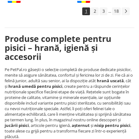
1
2
3
18
...
Produse complete pentru
pisici – hrană, igienă și
accesorii
Pe PetPal.ro găsești o selecție completă de produse dedicate pisicilor,
menite să asigure sănătatea, confortul și fericirea lor zi de zi. Fie că ai o
felină junior, adultă sau senior, ai la dispoziție atât
hrană uscată
, cât
și
hrană umedă pentru pisici
, create pentru a răspunde cerințelor
nutriționale specifice fiecărei etape de viață. Rețetele sunt bogate în
proteine de calitate, vitamine și minerale esențiale, iar opțiunile
disponibile includ variante pentru pisici sterilizate, cu sensibilități sau
cu nevoi nutriționale speciale. Astfel, îi poți oferi felinei tale o
alimentație echilibrată, care îi menține vitalitatea și sprijină sănătatea
pe termen lung. În plus, în magazinul nostru online descoperi și
jucării pisici
, articole pentru igienă,
așternut
și
nisip pentru pisici
,
toate alese cu grijă pentru a transforma fiecare zi într-o experiență
plăcută.