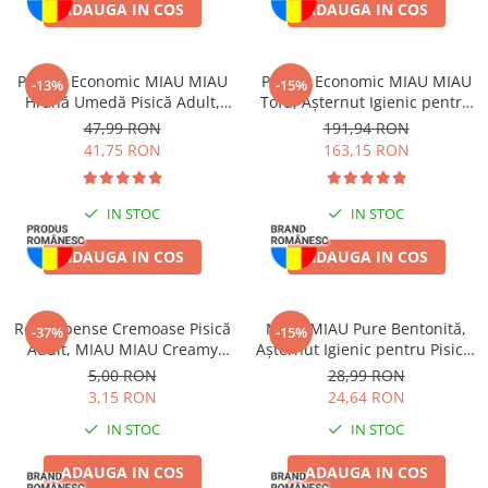
ADAUGA IN COS
ADAUGA IN COS
Pachet Economic MIAU MIAU
Pachet Economic MIAU MIAU
-13%
-15%
Hrană Umedă Pisică Adult,
Tofu, Așternut Igienic pentru
Sterilizată, Pui în sos, 24x100g
Pisică, Baby Powder, 6x6L
47,99 RON
191,94 RON
41,75 RON
163,15 RON
IN STOC
IN STOC
ADAUGA IN COS
ADAUGA IN COS
Recompense Cremoase Pisică
MIAU MIAU Pure Bentonită,
-37%
-15%
Adult, MIAU MIAU Creamy
Așternut Igienic pentru Pisică,
Snacks, Rață, 4x15g
Lavandă, 5kg
5,00 RON
28,99 RON
3,15 RON
24,64 RON
IN STOC
IN STOC
ADAUGA IN COS
ADAUGA IN COS