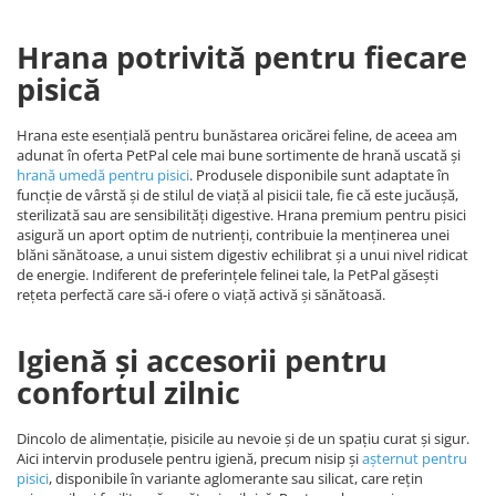
Hrana potrivită pentru fiecare
pisică
Hrana este esențială pentru bunăstarea oricărei feline, de aceea am
adunat în oferta PetPal cele mai bune sortimente de hrană uscată și
hrană umedă pentru pisici
. Produsele disponibile sunt adaptate în
funcție de vârstă și de stilul de viață al pisicii tale, fie că este jucăușă,
sterilizată sau are sensibilități digestive. Hrana premium pentru pisici
asigură un aport optim de nutrienți, contribuie la menținerea unei
blăni sănătoase, a unui sistem digestiv echilibrat și a unui nivel ridicat
de energie. Indiferent de preferințele felinei tale, la PetPal găsești
rețeta perfectă care să-i ofere o viață activă și sănătoasă.
Igienă și accesorii pentru
confortul zilnic
Dincolo de alimentație, pisicile au nevoie și de un spațiu curat și sigur.
Aici intervin produsele pentru igienă, precum nisip și
așternut pentru
pisici
, disponibile în variante aglomerante sau silicat, care rețin