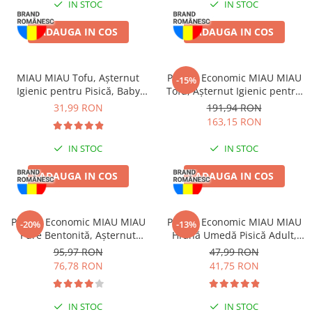
IN STOC
IN STOC
Batoane Rozătoare
Îngrijire Rozătoare
ADAUGA IN COS
ADAUGA IN COS
Așternut Igienic Rozătoare
Cuști Rozătoare
MIAU MIAU Tofu, Așternut
Pachet Economic MIAU MIAU
-15%
Pești
Igienic pentru Pisică, Baby
Tofu, Așternut Igienic pentru
Acvarii
Powder, 6L
Pisică, Aloe Vera, 6x6L
31,99 RON
191,94 RON
163,15 RON
Accesorii Acvarii
Hrană
IN STOC
IN STOC
Hrană Pești
ADAUGA IN COS
ADAUGA IN COS
Hrană Broaște Țestoase
Întreținere Acvariu
Tratament Apă
Pachet Economic MIAU MIAU
Pachet Economic MIAU MIAU
-20%
-13%
Pure Bentonită, Așternut
Hrană Umedă Pisică Adult,
Igienic pentru Pisică, Lavandă,
Somon în sos, 24x100g
95,97 RON
47,99 RON
4x5L
76,78 RON
41,75 RON
IN STOC
IN STOC