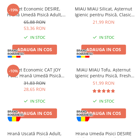
Pachet Economic DESIRE,
MIAU MIAU Silicat, Așternut
-19%
Hrană Umedă Pisică Adult,
Igienic pentru Pisică, Clasic,
Ton File și Creveți în Supă,
3.8L
65,88 RON
21,99 RON
12x70g
53,36 RON
IN STOC
IN STOC
ADAUGA IN COS
ADAUGA IN COS
Pachet Economic CAT JOY
MIAU MIAU Tofu, Așternut
-10%
Pate, Hrană Umedă Pisică
Igienic pentru Pisică, Fresh,
Adult, Vită, 16x100g
10L
31,83 RON
51,99 RON
28,65 RON
IN STOC
IN STOC
ADAUGA IN COS
ADAUGA IN COS
Hrană Uscată Pisică Adult,
Hrana Umeda Pisici DESIRE