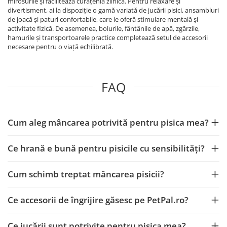
mirosurile și facilitează curățenia zilnică. Pentru relaxare și
divertisment, ai la dispoziție o gamă variată de jucării pisici, ansambluri
de joacă și paturi confortabile, care le oferă stimulare mentală și
activitate fizică. De asemenea, bolurile, fântânile de apă, zgărzile,
hamurile și transportoarele practice completează setul de accesorii
necesare pentru o viață echilibrată.
FAQ
Cum aleg mâncarea potrivită pentru pisica mea?
Ce hrană e bună pentru pisicile cu sensibilități?
Cum schimb treptat mâncarea pisicii?
Ce accesorii de îngrijire găsesc pe PetPal.ro?
Ce jucării sunt potrivite pentru pisica mea?