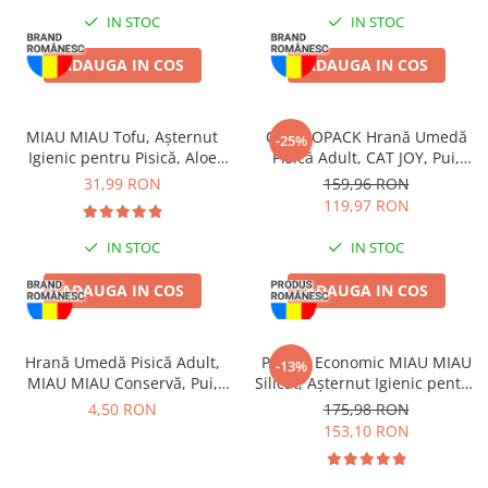
Zgărzi & Hamuri
IN STOC
IN STOC
Păsări
ADAUGA IN COS
ADAUGA IN COS
Hrană Păsări
Meniuri Păsări
Suplimente Nutritive
MIAU MIAU Tofu, Așternut
COMBOPACK Hrană Umedă
-25%
Igienic pentru Pisică, Aloe
Pisică Adult, CAT JOY, Pui,
Delicii Păsări
Vera, 6L
Vită, Curcan și Somon, 96x85g
31,99 RON
159,96 RON
Batoane
119,97 RON
Îngrijire Păsări
IN STOC
IN STOC
Așternut Igienic Păsări
Colivii
ADAUGA IN COS
ADAUGA IN COS
Colivii
Rozătoare
Hrană Umedă Pisică Adult,
Pachet Economic MIAU MIAU
-13%
Hrană Rozătoare
MIAU MIAU Conservă, Pui,
Silicat, Așternut Igienic pentru
415g
Pisică, Maxi, 2x15L
4,50 RON
175,98 RON
Fân Rozătoare
153,10 RON
Meniuri Rozătoare
Delicii Rozătoare