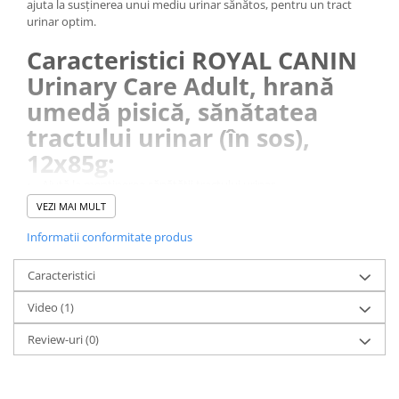
ajuta la susținerea unui mediu urinar sănătos, pentru un tract
urinar optim.
Caracteristici ROYAL CANIN
Urinary Care Adult, hrană
umedă pisică, sănătatea
tractului urinar (în sos),
12x85g:
• Ajută la menținerea sănătății tractului urinar
• Formulată pentru a susține echilibrul mineral sănătos al
VEZI MAI MULT
tractului urinar
• Rezultate dovedite
Informatii conformitate produs
Caracteristici
Video
(1)
Review-uri
(0)