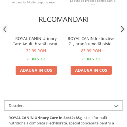
La sute de produse pentru caini si
Ai pana la 14 zile drept de retur
pisici
RECOMANDARI
ROYAL CANIN Urinary
ROYAL CANIN Instinctive
Care Adult, hrană uscată
7+, hrană umedă pisică
We
pisică, sănătatea tractului
(în sos), 12x85g
u
32,99 RON
83,99 RON
urinar, 400g
c
IN STOC
IN STOC
ADAUGA IN COS
ADAUGA IN COS
Descriere
ROYAL CANIN Urinary Care în Sos12x85g
este o formulă
nutrițională completă și echilibrată, special concepută pentru a