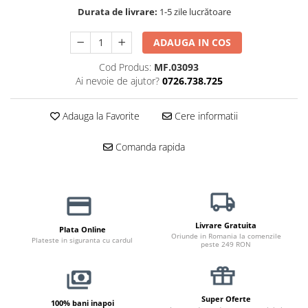
Haine Câini
Zgărzi & Hamuri
Durata de livrare:
1-5 zile lucrătoare
ADAUGA IN COS
Cod Produs:
MF.03093
Ai nevoie de ajutor?
0726.738.725
Adauga la Favorite
Cere informatii
Comanda rapida
Livrare Gratuita
Plata Online
Oriunde in Romania la comenzile
Plateste in siguranta cu cardul
peste 249 RON
Super Oferte
100% bani inapoi