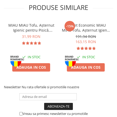
PRODUSE SIMILARE
MIAU MIAU Tofu, Așternut
Pachet Economic MIAU
-15%
Igienic pentru Pisică,
MIAU Tofu, Așternut Igienic
Lavandă, 6L
pentru Pisică, Lavandă,
31,99 RON
191,94 RON
6x6L
163,15 RON
IN STOC
IN STOC
ADAUGA IN COS
ADAUGA IN COS
Newsletter
Nu rata ofertele si promotiile noastre
Vreau sa primesc newsletter cu promotiile