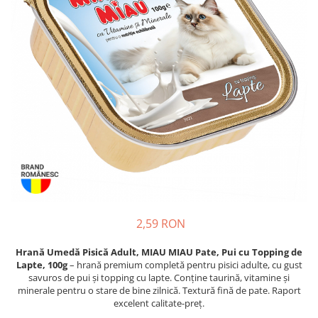
Piele Presată
Proteice
Cremoase
Semi-umede
Pernuțe
Îngrijire Câini
Covorașe Igienice Câini
Igienă Câini
Șampoane Câini
Antiparazitare Câini
Vitamine Câini
Perii & Piepteni
2,59 RON
Accesorii Câini
Hrană Umedă Pisică Adult, MIAU MIAU Pate, Pui cu Topping de
Culcușuri & Saltele Câini
Lapte, 100g
– hrană premium completă pentru pisici adulte, cu gust
Castroane și Adapatori
savuros de pui și topping cu lapte. Conține taurină, vitamine și
minerale pentru o stare de bine zilnică. Textură fină de pate. Raport
Cuști și Genți
excelent calitate-preț.
Zgărzi, Lese & Hamuri