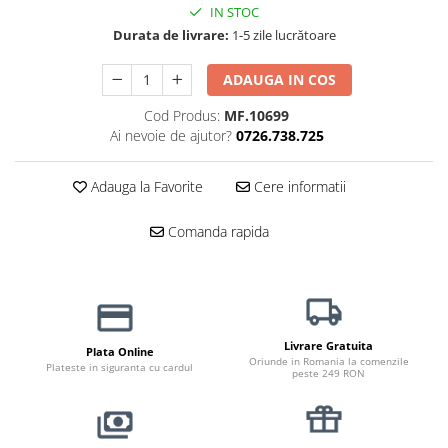
IN STOC
Jucării Câini
Durata de livrare:
1-5 zile lucrătoare
Haine Câini
Pisici
ADAUGA IN COS
Hrană Uscată Pisică
Cod Produs:
MF.10699
Pisică Junior
Ai nevoie de ajutor?
0726.738.725
Pisică Adult
Pisică Senior
Adauga la Favorite
Cere informatii
Hrană Umedă Pisică
Comanda rapida
Pisică Junior
Pisică Adult
Pisică Senior
Diete Veterinare Pisică
Livrare Gratuita
Uscată
Plata Online
Oriunde in Romania la comenzile
Plateste in siguranta cu cardul
Umedă
peste 249 RON
Recompense Pisici
Cremoase