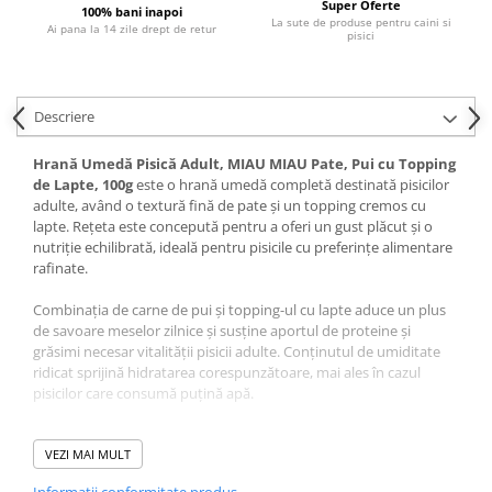
Super Oferte
Pernuțe
100% bani inapoi
La sute de produse pentru caini si
Ai pana la 14 zile drept de retur
pisici
Semi-umede
Proteice
Umede
Descriere
Îngrijire Pisici
Așternut Igienic Pisici
Hrană Umedă Pisică Adult, MIAU MIAU Pate, Pui cu Topping
de Lapte, 100g
este o hrană umedă completă destinată pisicilor
Igienă Pisici
adulte, având o textură fină de pate și un topping cremos cu
Antiparazitare Pisici
lapte. Rețeta este concepută pentru a oferi un gust plăcut și o
Vitamine Pisici
nutriție echilibrată, ideală pentru pisicile cu preferințe alimentare
rafinate.
Perii & Piepteni Pisici
Accesorii Pisici
Combinația de carne de pui și topping-ul cu lapte aduce un plus
de savoare meselor zilnice și susține aportul de proteine și
Culcușuri & Saltele Pisici
grăsimi necesar vitalității pisicii adulte. Conținutul de umiditate
Ansambluri Pisici
ridicat sprijină hidratarea corespunzătoare, mai ales în cazul
Castroane & Adapatori Pisici
pisicilor care consumă puțină apă.
Cuști & Genți Pisici
Taurina adăugată este esențială pentru sănătatea ochilor și a
Litiere Pisici
inimii, iar vitaminele și mineralele contribuie la menținerea unei
VEZI MAI MULT
stări generale bune.
Jucării Pisici