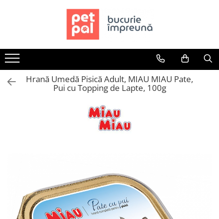
Toate Produsele
Câini
Hrană Uscată Câini
Hrană Umedă Pisică Adult, MIAU MIAU Pate,
Câine Junior
Pui cu Topping de Lapte, 100g
Câine Adult
Câine Senior
Hrană Umedă Câini
Câine Junior
Câine Adult
Diete Veterinare Câini
Uscată
Umedă
Recompense Câini
Biscuiți