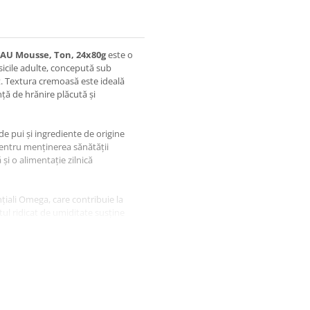
AU Mousse, Ton, 24x80g
este o
sicile adulte, concepută sub
. Textura cremoasă este ideală
ță de hrănire plăcută și
e pui și ingrediente de origine
 pentru menținerea sănătății
și o alimentație zilnică
nțiali Omega, care contribuie la
utul ridicat de umiditate susține
r.
la fiecare masă și o dozare
mic Hrană