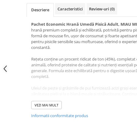
Jucării Câini
Caracteristici
Review-uri
(0)
Descriere
Haine Câini
Pisici
Pachet Economic Hrană Umedă Pisică Adult, MIAU MI
hrană premium completă și echilibrată, potrivită pentru pi
Hrană Uscată Pisică
formă de mousse fin, ușor de consumat și foarte apetisant
Pisică Junior
pentru pisicile sensibile sau mofturoase, oferind o experien
constantă.
Pisică Adult
Pisică Senior
Rețeta conține un procent ridicat de ton (45%), completat d
Hrană Umedă Pisică
animală, oferind proteine de calitate și nutrienți esențiali
generale. Formula este echilibrată pentru o digestie ușoară 
Pisică Junior
completă.
Pisică Adult
Uleiul de pește și grăsimile de pui furnizează acizi grași ese
Pisică Senior
sănătatea pielii și la o blană moale și strălucitoare. Conțin
Diete Veterinare Pisică
hidratarea zilnică și funcționarea optimă a sistemului urina
VEZI MAI MULT
Uscată
Ambalarea în porții individuale de 80g asigură prospețime 
Umedă
Informatii conformitate produs
ușoară, fiind ideală pentru hrănirea zilnică.
Recompense Pisici
Cremoase
Compoziție Pachet Econo