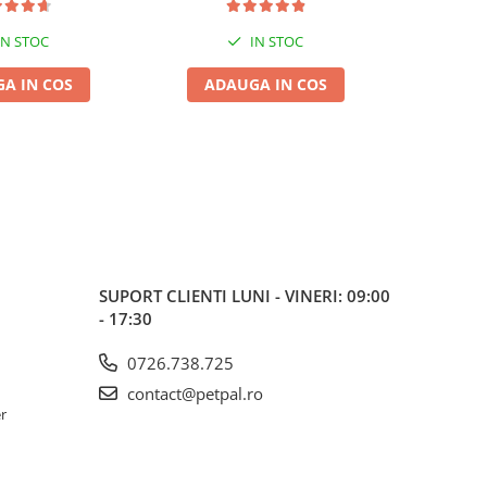
IN STOC
IN STOC
A IN COS
ADAUGA IN COS
ADA
SUPORT CLIENTI
LUNI - VINERI: 09:00
- 17:30
0726.738.725
contact@petpal.ro
er