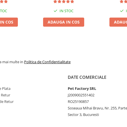
STOC
IN STOC
IN COS
ADAUGA IN COS
ADAUG
la mai multe in
Politica de Confidentialitate
DATE COMERCIALE
 Plata
Pet Factory SRL
e Retur
J2009002551402
de Retur
RO25190857
Soseaua Mihai Bravu, Nr. 255, Part
Sector 3, Bucuresti