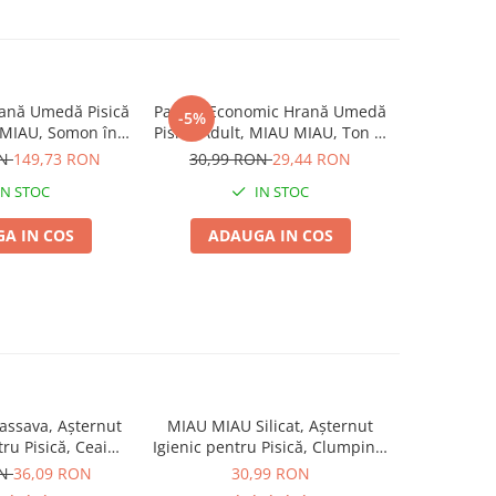
nă Umedă Pisică
Pachet Economic Hrană Umedă
Pachet Ec
-5%
-5%
 MIAU, Somon în
Pisică Adult, MIAU MIAU, Ton și
Pisică Adul
 96x100g
Somon în Supă, 12x85g
As
ON
149,73 RON
30,99 RON
29,44 RON
52,99
IN STOC
IN STOC
A IN COS
ADAUGA IN COS
ADA
ssava, Așternut
MIAU MIAU Silicat, Așternut
MIAU MIAU
tru Pisică, Ceai
Igienic pentru Pisică, Clumping,
Igienic pe
de, 6L
5L
ON
36,09 RON
30,99 RON