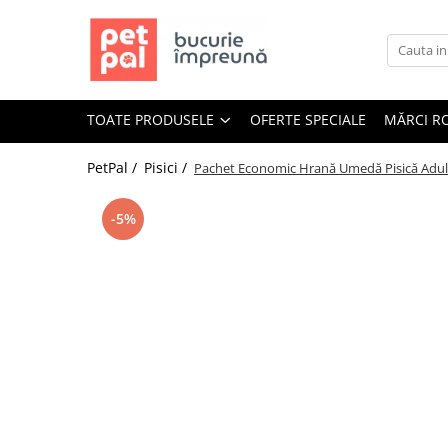
Toate Produsele
Câini
TOATE PRODUSELE
OFERTE SPECIALE
MĂRCI R
Hrană Uscată Câini
Câine Junior
PetPal /
Pisici /
Pachet Economic Hrană Umedă Pisică Adul
Câine Adult
Câine Senior
-5%
Hrană Umedă Câini
Câine Junior
Câine Adult
Diete Veterinare Câini
Uscată
Umedă
Recompense Câini
Biscuiți