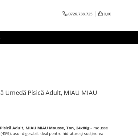
0726.738.725
0,00
R
ă Umedă Pisică Adult, MIAU MIAU
isică Adult, MIAU MIAU Mousse, Ton, 24x80g
– mousse
(45%), ușor digerabil, ideal pentru hidratare și susținerea