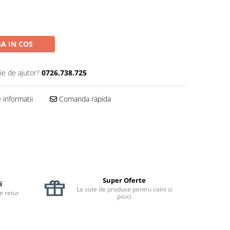
A IN COS
ie de ajutor?
0726.738.725
informatii
Comanda rapida
Super Oferte
i
La sute de produse pentru caini si
de retur
pisici