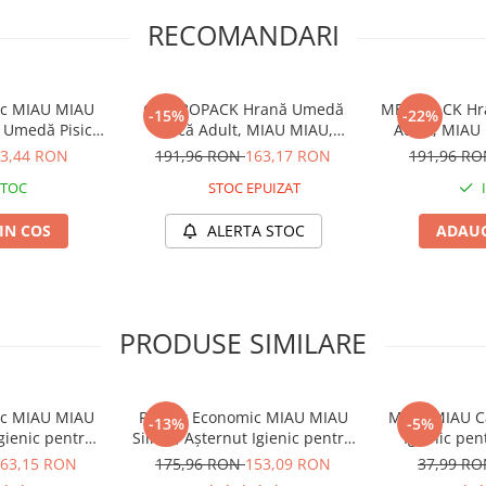
U MIAU
RECOMANDARI
ic MIAU MIAU
COMBOPACK Hrană Umedă
MEGAPACK Hra
-15%
-22%
bproduse de origine vegetală 5%,
 Umedă Pisică
Pisică Adult, MIAU MIAU,
Adult, MIAU
, 6x415g
Curcan, Vită, Rață și Iepure,
sos,
3,44 RON
191,96 RON
163,17 RON
191,96 R
96x100g
STOC
STOC EPUIZAT
%, cenușă brută 3%, fibră brută
IN COS
ALERTA STOC
ADAUG
, în porții adaptate în funcție de
nent apă proaspătă la dispoziție.
pă deschidere, porția neconsumată
e.
PRODUSE SIMILARE
ic MIAU MIAU
Pachet Economic MIAU MIAU
MIAU MIAU Ca
-13%
-5%
Igienic pentru
Silicat, Așternut Igienic pentru
Igienic pen
ndă, 6x6L
Pisică, Fresh, 4x8L
Ver
63,15 RON
175,96 RON
153,09 RON
37,99 R