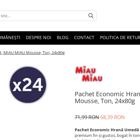
OMÂNEȘTI
DESPRE NOI
BLOG
CONTACT
POLITICA DE RETU
t, MIAU MIAU Mousse, Ton, 24x80g
Pachet Economic Hran
Mousse, Ton, 24x80g
71,99 RON
68,39 RON
Pachet Economic Hrană Umedă P
premium fin și gustos, bogat în ton 