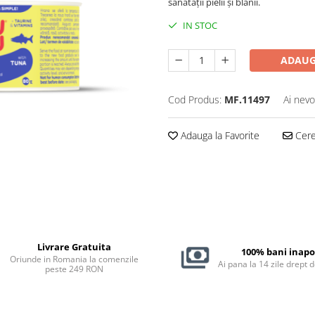
sănătății pielii și blănii.
IN STOC
ADAUG
Cod Produs:
MF.11497
Ai nevo
Adauga la Favorite
Cere 
Livrare Gratuita
100% bani inapo
Oriunde in Romania la comenzile
Ai pana la 14 zile drept 
peste 249 RON