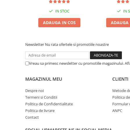
Zgărzi & Hamuri
IN STOC
IN 
Păsări
Hrană Păsări
ADAUGA IN COS
ADAUGA 
Meniuri Păsări
Suplimente Nutritive
Delicii Păsări
Newsletter
Nu rata ofertele si promotiile noastre
Batoane
Îngrijire Păsări
Vreau sa primesc newsletter cu promotiile magazinului. Af
Așternut Igienic Păsări
Colivii
MAGAZINUL MEU
CLIENTI
Colivii
Despre noi
Metode de
Rozătoare
Termeni si Conditii
Politica d
Hrană Rozătoare
Politica de Confidentialitate
Formular 
Fân Rozătoare
Politica de livrare
ANPC
Meniuri Rozătoare
Contact
Delicii Rozătoare