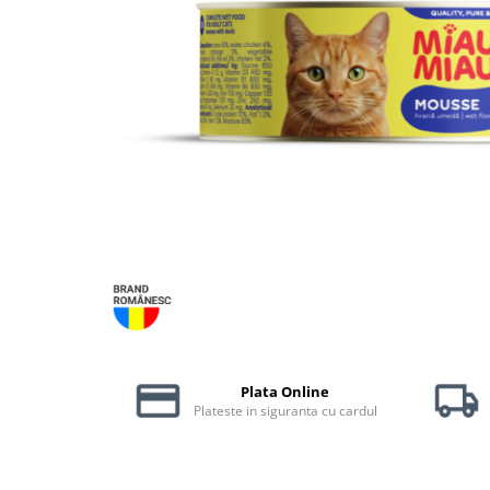
Piele Presată
Proteice
Cremoase
Semi-umede
Pernuțe
Îngrijire Câini
Covorașe Igienice Câini
Igienă Câini
Șampoane Câini
Antiparazitare Câini
Vitamine Câini
Perii & Piepteni
Accesorii Câini
Plata Online
Culcușuri & Saltele Câini
Plateste in siguranta cu cardul
Castroane și Adapatori
Cuști și Genți
Zgărzi, Lese & Hamuri