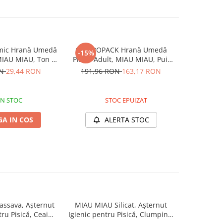
mic Hrană Umedă
COMBOPACK Hrană Umedă
-15%
MIAU MIAU, Ton și
Pisică Adult, MIAU MIAU, Pui,
Supă, 12x85g
Vită, Rață și Iepure, 96x100g
ON
29,44 RON
191,96 RON
163,17 RON
IN STOC
STOC EPUIZAT
A IN COS
ALERTA STOC
ssava, Așternut
MIAU MIAU Silicat, Așternut
MIAU MIAU
tru Pisică, Ceai
Igienic pentru Pisică, Clumping,
Igienic pe