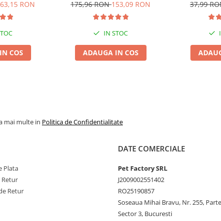
ndă, 6x6L
Pisică, Fresh, 4x8L
Ver
63,15 RON
175,96 RON
153,09 RON
37,99 R
) – 0,7 mg, Iod (iodură de
STOC
IN STOC
rei. Trecerea la această hrană
e. Se recomandă asigurarea apei
e de vârstă, rasă, nivel de
IN COS
ADAUGA IN COS
ADAUG
rigider și consumat în maximum 48
elui, la temperaturi între 6°C și
la mai multe in
Politica de Confidentialitate
DATE COMERCIALE
 Plata
Pet Factory SRL
e Retur
J2009002551402
de Retur
RO25190857
Soseaua Mihai Bravu, Nr. 255, Part
Sector 3, Bucuresti