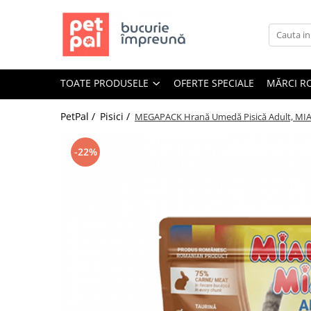
Toate Produsele
Câini
TOATE PRODUSELE
OFERTE SPECIALE
MĂRCI R
Hrană Uscată Câini
Câine Junior
PetPal /
Pisici /
MEGAPACK Hrană Umedă Pisică Adult, MIAU
Câine Adult
Câine Senior
-22%
Hrană Umedă Câini
Câine Junior
Câine Adult
Diete Veterinare Câini
Uscată
Umedă
Recompense Câini
Biscuiți