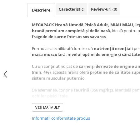
Jucării Câini
Caracteristici
Review-uri
(0)
Descriere
Haine Câini
Pisici
MEGAPACK Hrană Umedă Pisică Adult, MIAU MIAU, Iepu
hrană premium completă și delicioasă
, ideală pentru p
Hrană Uscată Pisică
fragede de carne într-un sos savuros
.
Pisică Junior
Formula sa echilibrată furnizează
nutrienții esențiali
pen
Pisică Adult
masa musculară
,
nivelul optim de energie
și
sănătate
Pisică Senior
Hrană Umedă Pisică
Cu un conținut ridicat de
carne și derivate de origine a
(min. 4%)
, această hrană oferă
proteine de calitate sup
Pisică Junior
sistem muscular puternic
.
Pisică Adult
De asemenea, conține
taurină (356 mg/kg)
, esențială pe
Pisică Senior
ochilor pisicii tale
.
Diete Veterinare Pisică
Datorită
VEZI MAI MULT
conținutului ridicat de umiditate (82%)
, MIAU
Uscată
hidratarea corespunzătoare a pisicii
, prevenind proble
Umedă
Informatii conformitate produs
Recompense Pisici
Cerealele și extractele de proteine vegetale
contribuie
și fibre, susținând digestia și metabolismul.
Cremoase