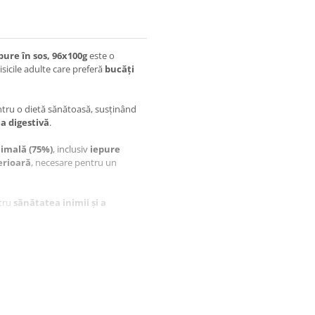
re în sos, 96x100g
este o
isicile adulte care preferă
bucăți
tru o dietă sănătoasă, susținând
a digestivă
.
nimală (75%)
, inclusiv
iepure
erioară
, necesare pentru un
ntru
sănătatea inimii și a
 MIAU Iepure în Sos ajută la
mele urinare și renale.
 la un aport echilibrat de energie