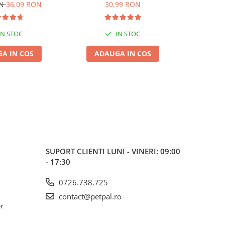
de, 6L
5L
ON
36,09 RON
30,99 RON
IN STOC
IN STOC
A IN COS
ADAUGA IN COS
ADA
SUPORT CLIENTI
LUNI - VINERI: 09:00
- 17:30
0726.738.725
contact@petpal.ro
er