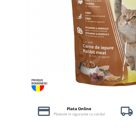
Piele Presată
Proteice
Cremoase
Semi-umede
Pernuțe
Îngrijire Câini
Covorașe Igienice Câini
Igienă Câini
Șampoane Câini
Antiparazitare Câini
Vitamine Câini
Perii & Piepteni
Accesorii Câini
Plata Online
Culcușuri & Saltele Câini
Plateste in siguranta cu cardul
Castroane și Adapatori
Cuști și Genți
Zgărzi, Lese & Hamuri