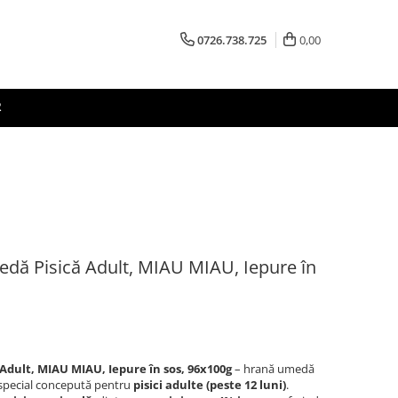
0726.738.725
0,00
R
 Pisică Adult, MIAU MIAU, Iepure în
ult, MIAU MIAU, Iepure în sos, 96x100g
– hrană umedă
, special concepută pentru
pisici adulte (peste 12 luni)
.