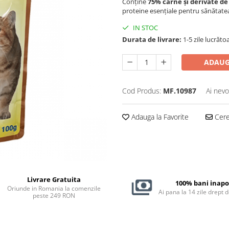
Conține
75% carne și derivate de
proteine esențiale pentru sănătatea și
IN STOC
Durata de livrare:
1-5 zile lucrăto
ADAUG
Cod Produs:
MF.10987
Ai nevo
Adauga la Favorite
Cere 
Livrare Gratuita
100% bani inapo
Oriunde in Romania la comenzile
Ai pana la 14 zile drept 
peste 249 RON