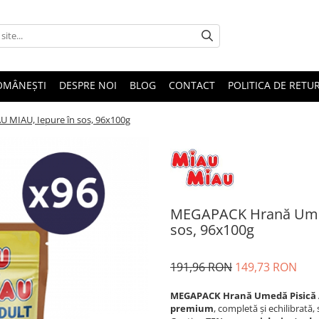
OMÂNEȘTI
DESPRE NOI
BLOG
CONTACT
POLITICA DE RETU
 MIAU, Iepure în sos, 96x100g
MEGAPACK Hrană Umedă
sos, 96x100g
191,96 RON
149,73 RON
MEGAPACK Hrană Umedă Pisică Ad
premium
, completă și echilibrată