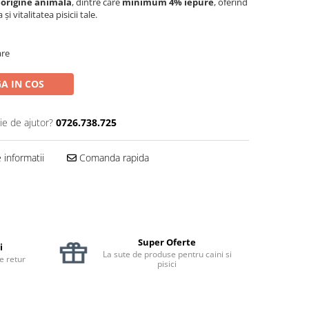
 origine animală
, dintre care
minimum 4% iepure
, oferind
 vitalitatea pisicii tale.
are
A IN COS
ie de ajutor?
0726.738.725
informatii
Comanda rapida
Super Oferte
i
La sute de produse pentru caini si
de retur
pisici