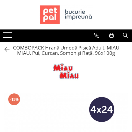
Toate Produsele
Câini
Hrană Uscată Câini
COMBOPACK Hrană Umedă Pisică Adult, MIAU
Câine Junior
MIAU, Pui, Curcan, Somon și Rață, 96x100g
Câine Adult
Câine Senior
Hrană Umedă Câini
Câine Junior
Câine Adult
Diete Veterinare Câini
-15%
Uscată
Umedă
Recompense Câini
Biscuiți