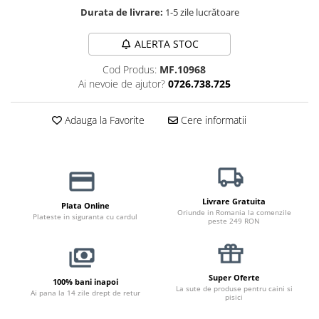
Durata de livrare:
1-5 zile lucrătoare
Jucării Câini
Haine Câini
ALERTA STOC
Pisici
Cod Produs:
MF.10968
Hrană Uscată Pisică
Ai nevoie de ajutor?
0726.738.725
Pisică Junior
Pisică Adult
Adauga la Favorite
Cere informatii
Pisică Senior
Hrană Umedă Pisică
Pisică Junior
Pisică Adult
Livrare Gratuita
Plata Online
Pisică Senior
Oriunde in Romania la comenzile
Plateste in siguranta cu cardul
peste 249 RON
Diete Veterinare Pisică
Uscată
Umedă
Super Oferte
100% bani inapoi
Recompense Pisici
La sute de produse pentru caini si
Ai pana la 14 zile drept de retur
pisici
Cremoase