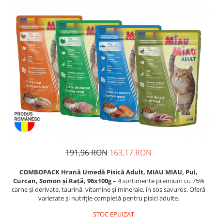
Piele Presată
Proteice
Cremoase
Semi-umede
Pernuțe
Îngrijire Câini
Covorașe Igienice Câini
Igienă Câini
Șampoane Câini
Antiparazitare Câini
Vitamine Câini
Perii & Piepteni
191,96 RON
163,17 RON
Accesorii Câini
COMBOPACK Hrană Umedă Pisică Adult, MIAU MIAU, Pui,
Culcușuri & Saltele Câini
Curcan, Somon și Rață, 96x100g
– 4 sortimente premium cu 75%
Castroane și Adapatori
carne și derivate, taurină, vitamine și minerale, în sos savuros. Oferă
varietate și nutriție completă pentru pisici adulte.
Cuști și Genți
STOC EPUIZAT
Zgărzi, Lese & Hamuri