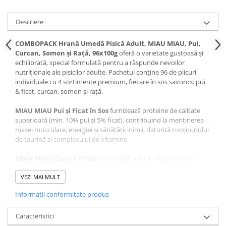
Pernuțe
Semi-umede
Descriere
Proteice
COMBOPACK Hrană Umedă Pisică Adult, MIAU MIAU, Pui,
Umede
Curcan, Somon și Rață, 96x100g
oferă o varietate gustoasă și
Îngrijire Pisici
echilibrată, special formulată pentru a răspunde nevoilor
nutriționale ale pisicilor adulte. Pachetul conține 96 de plicuri
Așternut Igienic Pisici
individuale cu 4 sortimente premium, fiecare în sos savuros: pui
Igienă Pisici
& ficat, curcan, somon și rață.
Antiparazitare Pisici
MIAU MIAU Pui și Ficat în Sos
furnizează proteine de calitate
Vitamine Pisici
superioară (min. 10% pui și 5% ficat), contribuind la menținerea
Perii & Piepteni Pisici
masei musculare, energiei și sănătății inimii, datorită conținutului
Accesorii Pisici
de taurină și complexului de vitamine.
Culcușuri & Saltele Pisici
MIAU MIAU Curcan în Sos
este ideală pentru digestie și un
Ansambluri Pisici
metabolism echilibrat, oferind proteine ușor de asimilat (min. 4%
curcan) și un gust apreciat chiar și de cele mai pretențioase feline.
VEZI MAI MULT
Castroane & Adapatori Pisici
Cuști & Genți Pisici
Informatii conformitate produs
MIAU MIAU Somon în Sos
adaugă beneficiile acizilor grași
Litiere Pisici
Omega-3 pentru o blană sănătoasă și lucioasă, în timp ce
somonul (min. 4%) susține sistemul imunitar și funcția cognitivă.
Caracteristici
Jucării Pisici