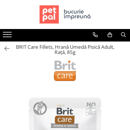
Toate Produsele
Câini
Hrană Uscată Câini
BRIT Care Fillets, Hrană Umedă Pisică Adult,
Câine Junior
Rață, 85g
Câine Adult
Câine Senior
Hrană Umedă Câini
Câine Junior
Câine Adult
Diete Veterinare Câini
Uscată
Umedă
Recompense Câini
Biscuiți