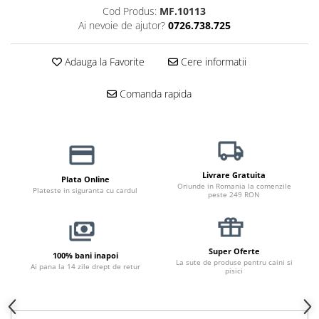
Cod Produs:
MF.10113
Jucării Câini
Ai nevoie de ajutor?
0726.738.725
Haine Câini
Pisici
Adauga la Favorite
Cere informatii
Hrană Uscată Pisică
Pisică Junior
Comanda rapida
Pisică Adult
Pisică Senior
Hrană Umedă Pisică
Pisică Junior
Livrare Gratuita
Plata Online
Oriunde in Romania la comenzile
Pisică Adult
Plateste in siguranta cu cardul
peste 249 RON
Pisică Senior
Diete Veterinare Pisică
Uscată
Super Oferte
100% bani inapoi
La sute de produse pentru caini si
Umedă
Ai pana la 14 zile drept de retur
pisici
Recompense Pisici
Cremoase