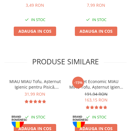
Vită și Mazăre, 100g
Pui și Inimi de Pui, 200g
Zgărzi & Hamuri
3,49 RON
7,99 RON
Păsări
Hrană Păsări
IN STOC
IN STOC
Meniuri Păsări
ADAUGA IN COS
ADAUGA IN COS
Suplimente Nutritive
Delicii Păsări
Batoane
PRODUSE SIMILARE
Îngrijire Păsări
Așternut Igienic Păsări
Colivii
MIAU MIAU Tofu, Așternut
Pachet Economic MIAU
-15%
Colivii
Igienic pentru Pisică,
MIAU Tofu, Așternut Igienic
Lavandă, 6L
pentru Pisică, Lavandă,
Rozătoare
31,99 RON
191,94 RON
6x6L
163,15 RON
Hrană Rozătoare
Fân Rozătoare
IN STOC
IN STOC
Meniuri Rozătoare
Delicii Rozătoare
ADAUGA IN COS
ADAUGA IN COS