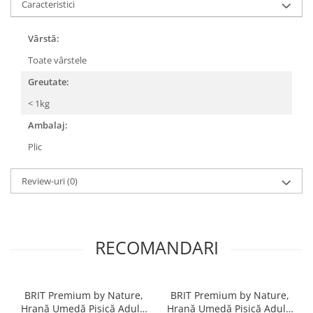
Caracteristici
Pernuțe
Semi-umede
Vârstă:
Proteice
Toate vârstele
Umede
Îngrijire Pisici
Greutate:
Așternut Igienic Pisici
< 1kg
Igienă Pisici
Ambalaj:
Antiparazitare Pisici
Plic
Vitamine Pisici
Perii & Piepteni Pisici
Review-uri
(0)
Accesorii Pisici
Culcușuri & Saltele Pisici
Ansambluri Pisici
RECOMANDARI
Castroane & Adapatori Pisici
Cuști & Genți Pisici
Litiere Pisici
BRIT Premium by Nature,
BRIT Premium by Nature,
Jucării Pisici
Hrană Umedă Pisică Adult,
Hrană Umedă Pisică Adult,