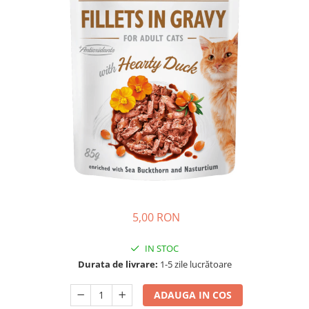
Piele Presată
Proteice
Cremoase
Semi-umede
Pernuțe
Îngrijire Câini
Covorașe Igienice Câini
Igienă Câini
Șampoane Câini
Antiparazitare Câini
Vitamine Câini
Perii & Piepteni
5,00 RON
Accesorii Câini
IN STOC
Culcușuri & Saltele Câini
Durata de livrare:
1-5 zile lucrătoare
Castroane și Adapatori
Cuști și Genți
ADAUGA IN COS
Zgărzi, Lese & Hamuri