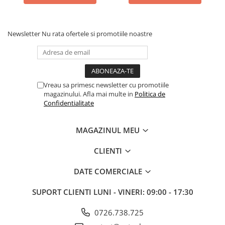
Batoane Rozătoare
Îngrijire Rozătoare
Newsletter
Nu rata ofertele si promotiile noastre
Așternut Igienic Rozătoare
Cuști Rozătoare
Pești
Acvarii
Vreau sa primesc newsletter cu promotiile
Accesorii Acvarii
magazinului. Afla mai multe in
Politica de
Hrană
Confidentialitate
Hrană Pești
MAGAZINUL MEU
Hrană Broaște Țestoase
Întreținere Acvariu
CLIENTI
Tratament Apă
DATE COMERCIALE
SUPORT CLIENTI
LUNI - VINERI: 09:00 - 17:30
0726.738.725