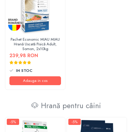
Pachet Economic MIAU MIAU
Hrană Uscată Pisică Adult,
Somon, 2x10kg
239,98 RON
IN STOC
Adauga in cos
🐶 Hrană pentru câini
-5%
-5%