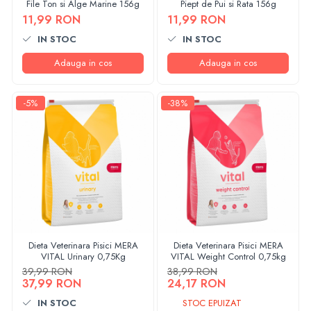
File Ton si Alge Marine 156g
Piept de Pui si Rata 156g
11,99 RON
11,99 RON
IN STOC
IN STOC
Adauga in cos
Adauga in cos
-5%
-38%
Dieta Veterinara Pisici MERA
Dieta Veterinara Pisici MERA
VITAL Urinary 0,75Kg
VITAL Weight Control 0,75kg
39,99 RON
38,99 RON
37,99 RON
24,17 RON
IN STOC
STOC EPUIZAT