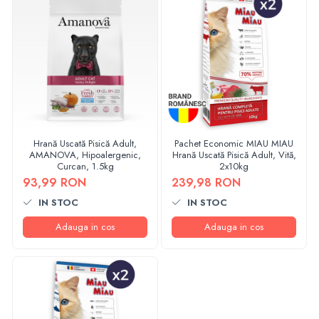
Hrană Uscată Pisică Adult,
Pachet Economic MIAU MIAU
AMANOVA, Hipoalergenic,
Hrană Uscată Pisică Adult, Vită,
Curcan, 1.5kg
2x10kg
93,99 RON
239,98 RON
IN STOC
IN STOC
Adauga in cos
Adauga in cos