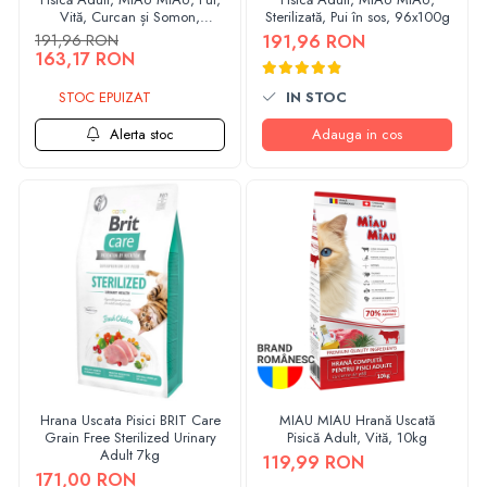
Vită, Curcan și Somon,
Sterilizată, Pui în sos, 96x100g
96x100g
191,96 RON
191,96 RON
163,17 RON
STOC EPUIZAT
IN STOC
Alerta stoc
Adauga in cos
Hrana Uscata Pisici BRIT Care
MIAU MIAU Hrană Uscată
Grain Free Sterilized Urinary
Pisică Adult, Vită, 10kg
Adult 7kg
119,99 RON
171,00 RON