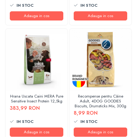
IN STOC
IN STOC
Adauga in cos
Adauga in cos
Hrana Uscata Caini MERA Pure
Recompense pentru Câine
Sensitive Insect Protein 12,5kg
Adult, 4DOG GOODIES
Biscuits, Drumsticks Mix, 300g
383,99 RON
8,99 RON
IN STOC
IN STOC
Adauga in cos
Adauga in cos