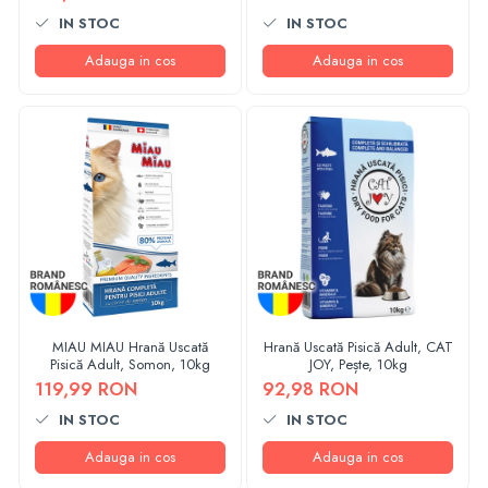
IN STOC
IN STOC
Adauga in cos
Adauga in cos
MIAU MIAU Hrană Uscată
Hrană Uscată Pisică Adult, CAT
Pisică Adult, Somon, 10kg
JOY, Pește, 10kg
119,99 RON
92,98 RON
IN STOC
IN STOC
Adauga in cos
Adauga in cos