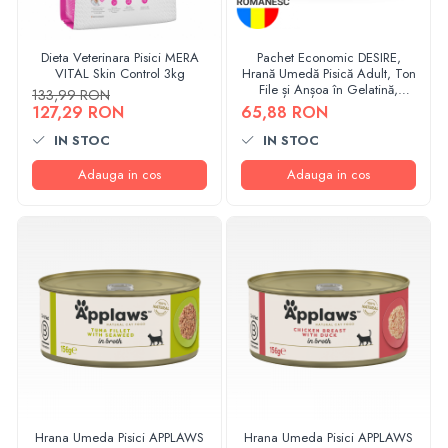
Dieta Veterinara Pisici MERA
Pachet Economic DESIRE,
VITAL Skin Control 3kg
Hrană Umedă Pisică Adult, Ton
File și Anșoa în Gelatină,
133,99 RON
12x85g
127,29 RON
65,88 RON
IN STOC
IN STOC
Adauga in cos
Adauga in cos
Hrana Umeda Pisici APPLAWS
Hrana Umeda Pisici APPLAWS