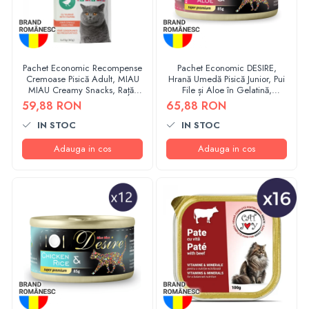
Pachet Economic Recompense
Pachet Economic DESIRE,
Cremoase Pisică Adult, MIAU
Hrană Umedă Pisică Junior, Pui
MIAU Creamy Snacks, Rață,
File și Aloe în Gelatină,
4x15g, 12 bucăți
12x85g
59,88 RON
65,88 RON
IN STOC
IN STOC
Adauga in cos
Adauga in cos