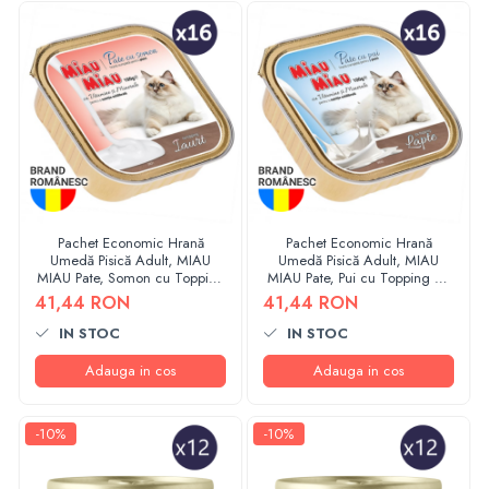
Pachet Economic Hrană
Pachet Economic Hrană
Umedă Pisică Adult, MIAU
Umedă Pisică Adult, MIAU
MIAU Pate, Somon cu Topping
MIAU Pate, Pui cu Topping de
de Iaurt, 16x100g
Lapte, 16x100g
41,44 RON
41,44 RON
IN STOC
IN STOC
Adauga in cos
Adauga in cos
-10%
-10%