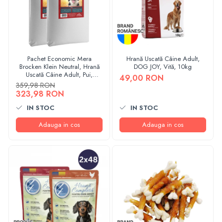
Pachet Economic Mera
Hrană Uscată Câine Adult,
Brocken Klein Neutral, Hrană
DOG JOY, Vită, 10kg
Uscată Câine Adult, Pui,
49,00 RON
2x15kg
359,98 RON
323,98 RON
IN STOC
IN STOC
Adauga in cos
Adauga in cos