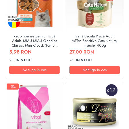
Recompense pentru Pisică
Hrană Uscată Pisică Adult,
Adult, MIAU MIAU Goodies
MERA Sensitive Cats Nature,
Classic, Mini Cloud, Somon,
Insecte, 400g
50g
5,98 RON
27,00 RON
IN STOC
IN STOC
Adauga in cos
Adauga in cos
-5%