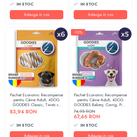
IN STOC
IN STOC
Adauga in cos
Adauga in cos
-10%
Pachet Economic Recompense
Pachet Economic Recompense
pentru Câine Adult, 4DOG
pentru Câine Adult, 4DOG
GOODIES Classic, Twists cu
GOODIES Bakery, Covrig, Piele
Pui, 6x100g
Presată și Pui, 5x100g
83,94 RON
74,95 RON
67,46 RON
IN STOC
IN STOC
Adauga in cos
Adauga in cos