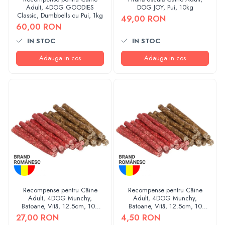
Adult, 4DOG GOODIES
DOG JOY, Pui, 10kg
Classic, Dumbbells cu Pui, 1kg
49,00 RON
60,00 RON
IN STOC
IN STOC
Adauga in cos
Adauga in cos
Recompense pentru Câine
Recompense pentru Câine
Adult, 4DOG Munchy,
Adult, 4DOG Munchy,
Batoane, Vită, 12.5cm, 100
Batoane, Vită, 12.5cm, 10
bucăți
bucăți
27,00 RON
4,50 RON