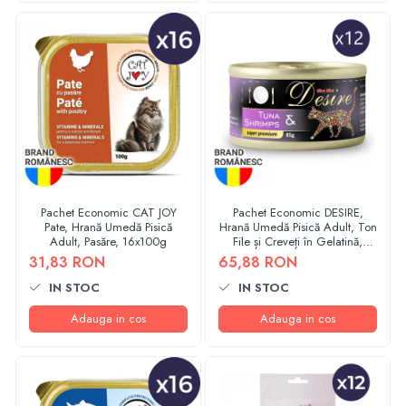
Pachet Economic CAT JOY
Pachet Economic DESIRE,
Pate, Hrană Umedă Pisică
Hrană Umedă Pisică Adult, Ton
Adult, Pasăre, 16x100g
File și Creveți în Gelatină,
12x85g
31,83 RON
65,88 RON
IN STOC
IN STOC
Adauga in cos
Adauga in cos