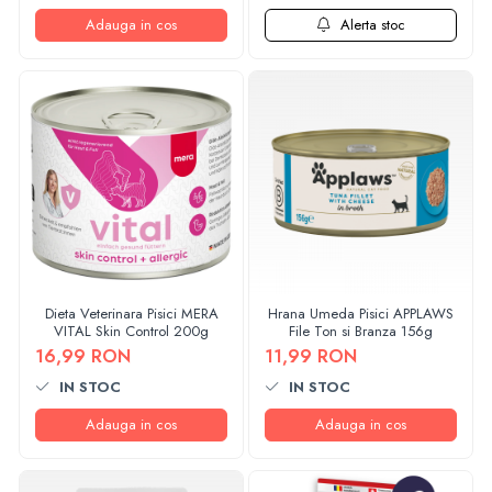
Adauga in cos
Alerta stoc
Dieta Veterinara Pisici MERA
Hrana Umeda Pisici APPLAWS
VITAL Skin Control 200g
File Ton si Branza 156g
16,99 RON
11,99 RON
IN STOC
IN STOC
Adauga in cos
Adauga in cos