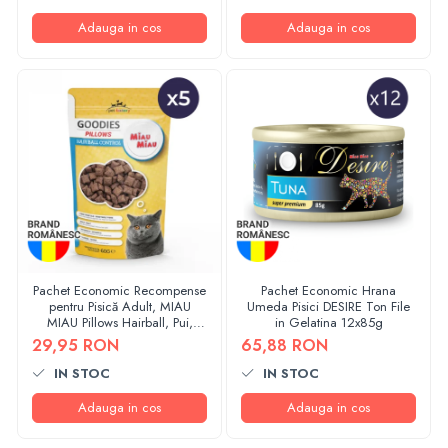
Adauga in cos
Adauga in cos
Pachet Economic Recompense
Pachet Economic Hrana
pentru Pisică Adult, MIAU
Umeda Pisici DESIRE Ton File
MIAU Pillows Hairball, Pui,
in Gelatina 12x85g
5x60g
29,95 RON
65,88 RON
IN STOC
IN STOC
Adauga in cos
Adauga in cos