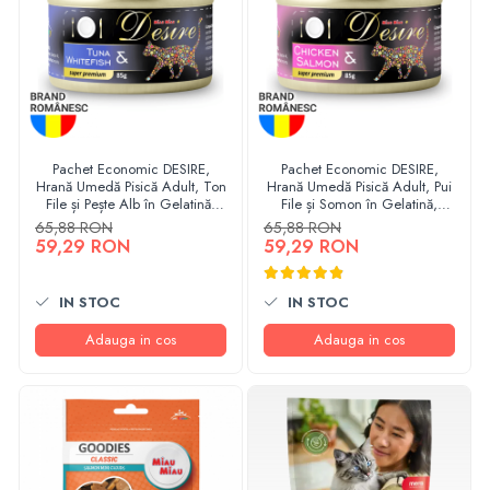
Pachet Economic DESIRE,
Pachet Economic DESIRE,
Hrană Umedă Pisică Adult, Ton
Hrană Umedă Pisică Adult, Pui
File și Pește Alb în Gelatină,
File și Somon în Gelatină,
12x85g
12x85g
65,88 RON
65,88 RON
59,29 RON
59,29 RON
IN STOC
IN STOC
Adauga in cos
Adauga in cos