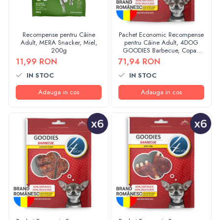
Recompense pentru Câine
Pachet Economic Recompense
Adult, MERA Snacker, Miel,
pentru Câine Adult, 4DOG
200g
GOODIES Barbecue, Copan
de Pui, 6x100g
11,99 RON
71,94 RON
IN STOC
IN STOC
Adauga in cos
Adauga in cos