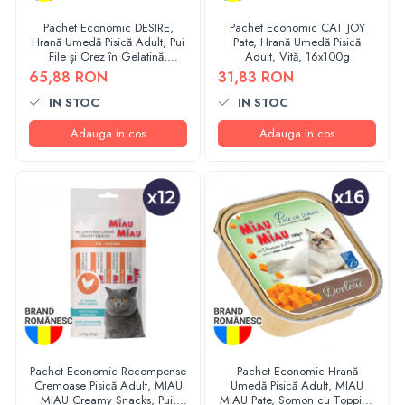
Pachet Economic DESIRE,
Pachet Economic CAT JOY
Hrană Umedă Pisică Adult, Pui
Pate, Hrană Umedă Pisică
File și Orez în Gelatină,
Adult, Vită, 16x100g
12x85g
65,88 RON
31,83 RON
IN STOC
IN STOC
Adauga in cos
Adauga in cos
Pachet Economic Recompense
Pachet Economic Hrană
Cremoase Pisică Adult, MIAU
Umedă Pisică Adult, MIAU
MIAU Creamy Snacks, Pui,
MIAU Pate, Somon cu Topping