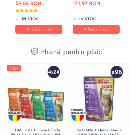
Creamy Snacks, Ton și Pui,
4x7.6L
59,88 RON
171,97 RON
4x15g, 12 bucăți
IN STOC
IN STOC
Adauga in cos
Adauga in cos
🐱 Hrană pentru pisici
-15%
COMBOPACK Hrană Umedă
MEGAPACK Hrană Umedă
Pisică Adult, MIAU MIAU, Pui,
Pisică Adult, MIAU MIAU,