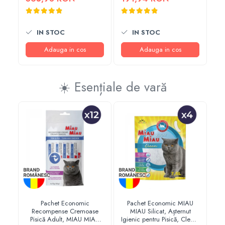
Haine Câini
Zgărzi & Hamuri
2
IN STOC
IN STOC
Adauga in cos
Adauga in cos
☀️ Esențiale de vară
Pachet Economic
Pachet Economic MIAU
Pi
Recompense Cremoase
MIAU Silicat, Așternut
C
Pisică Adult, MIAU MIAU
Igienic pentru Pisică, Clean,
4