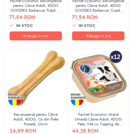
Pachet Economic Recompense
Pachet Economic Recompense
pentru Câine Adult, 4DOG
pentru Câine Adult, 4DOG
GOODIES Barbecue, Pulpă de
GOODIES Barbecue, Coaste
Pui, 6x100g
de Vită, 6x100g
71,94 RON
71,94 RON
IN STOC
IN STOC
Adauga in cos
Adauga in cos
Recompensă pentru Câine
Pachet Economic Hrană
Adult, 4DOG, Os din Piele
Umedă Câine Adult, 4DOG
Presată, 26cm
Pate, Vită cu Topping de
Legume, 12x100g
24,99 RON
44,28 RON