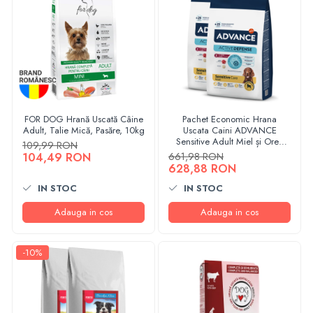
FOR DOG Hrană Uscată Câine
Pachet Economic Hrana
Adult, Talie Mică, Pasăre, 10kg
Uscata Caini ADVANCE
Sensitive Adult Miel și Orez
109,99 RON
2x12kg
104,49 RON
661,98 RON
628,88 RON
IN STOC
IN STOC
Adauga in cos
Adauga in cos
-10%