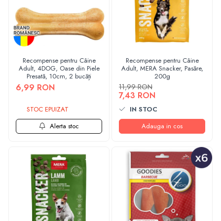
Recompense pentru Câine
Recompense pentru Câine
Adult, 4DOG, Oase din Piele
Adult, MERA Snacker, Pasăre,
Presată, 10cm, 2 bucăți
200g
6,99 RON
11,99 RON
7,43 RON
STOC EPUIZAT
IN STOC
Alerta stoc
Adauga in cos