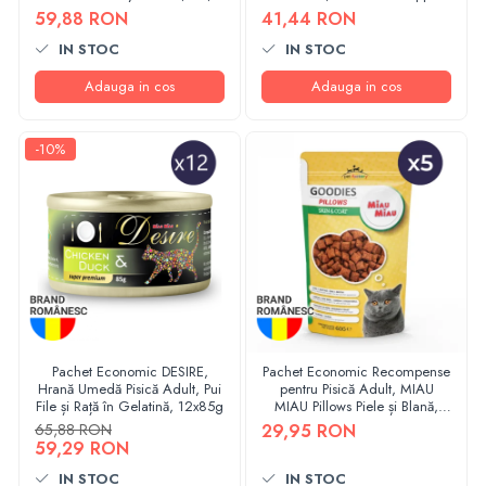
4x15g, 12 bucăți
de Dovleac, 16x100g
59,88 RON
41,44 RON
IN STOC
IN STOC
Adauga in cos
Adauga in cos
-10%
Pachet Economic DESIRE,
Pachet Economic Recompense
Hrană Umedă Pisică Adult, Pui
pentru Pisică Adult, MIAU
File și Rață în Gelatină, 12x85g
MIAU Pillows Piele și Blană,
5x60g
65,88 RON
29,95 RON
59,29 RON
IN STOC
IN STOC