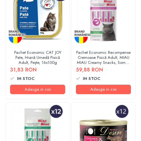
Pachet Economic CAT JOY
Pachet Economic Recompense
Pate, Hrană Umedă Pisică
Cremoase Pisică Adult, MIAU
Adult, Pește, 16x100g
MIAU Creamy Snacks, Somon
și Rață, 4x15g, 12 bucăți
31,83 RON
59,88 RON
IN STOC
IN STOC
Adauga in cos
Adauga in cos