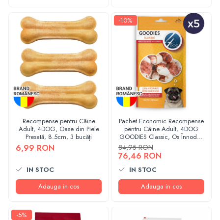
-10%
Recompense pentru Câine
Pachet Economic Recompense
Adult, 4DOG, Oase din Piele
pentru Câine Adult, 4DOG
Presată, 8.5cm, 3 bucăți
GOODIES Classic, Os Înnodat,
Piele Presată și Rață, 5x120g
6,99 RON
84,95 RON
76,46 RON
IN STOC
IN STOC
Adauga in cos
Adauga in cos
-5%