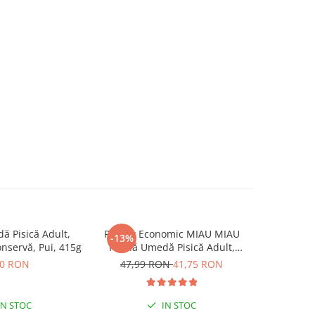
 Pisică Adult,
Pachet Economic MIAU MIAU
Pachet P
-13%
servă, Pui, 415g
Hrană Umedă Pisică Adult,
Pisică Adul
Somon în sos, 24x100g
s
50 RON
47,99 RON
41,75 RON
IN STOC
IN STOC