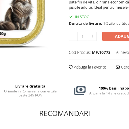
pate fin de vită, o hrană economică 
pisicile adulte. Ideal pentru mesele d
IN STOC
Durata de livrare:
1-5 zile lucrăto
ADAUG
Cod Produs:
MF.10773
Ai nevo
Adauga la Favorite
Cere 
Livrare Gratuita
100% bani inapo
Oriunde in Romania la comenzile
Ai pana la 14 zile drept 
peste 249 RON
RECOMANDARI