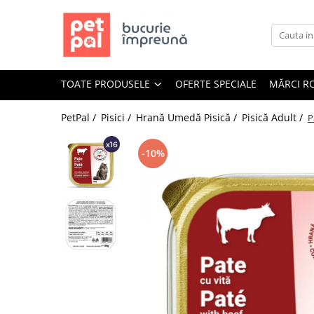
Toate Produsele
Câini
TOATE PRODUSELE
OFERTE SPECIALE
MĂRCI R
Hrană Uscată Câini
Câine Junior
PetPal /
Pisici /
Hrană Umedă Pisică /
Pisică Adult /
P
Câine Adult
Câine Senior
-10%
Hrană Umedă Câini
Câine Junior
Câine Adult
Diete Veterinare Câini
Uscată
Umedă
Recompense Câini
Biscuiți