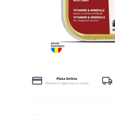
Piele Presată
Proteice
Cremoase
Semi-umede
Pernuțe
Îngrijire Câini
Covorașe Igienice Câini
Igienă Câini
Șampoane Câini
Antiparazitare Câini
Vitamine Câini
Plata Online
Perii & Piepteni
Plateste in siguranta cu cardul
Accesorii Câini
Culcușuri & Saltele Câini
Castroane și Adapatori
Cuști și Genți
Zgărzi, Lese & Hamuri