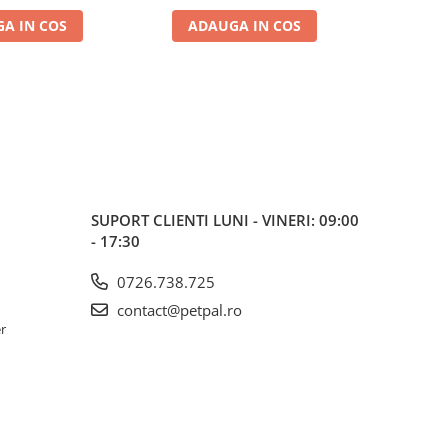
A IN COS
ADAUGA IN COS
ADA
SUPORT CLIENTI
LUNI - VINERI: 09:00
- 17:30
0726.738.725
contact@petpal.ro
er