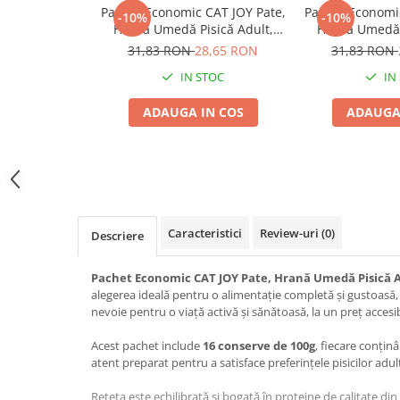
Pachet Economic CAT JOY Pate,
Pachet Economic
-10%
-10%
Jucării Câini
Hrană Umedă Pisică Adult,
Hrană Umedă P
Haine Câini
Pește, 16x100g
Pasăre, 
31,83 RON
28,65 RON
31,83 RON
Pisici
IN STOC
IN
Hrană Uscată Pisică
ADAUGA IN COS
ADAUGA
Pisică Junior
Pisică Adult
Pisică Senior
Hrană Umedă Pisică
Pisică Junior
Caracteristici
Review-uri
(0)
Descriere
Pisică Adult
Pisică Senior
Pachet Economic CAT JOY Pate, Hrană Umedă Pisică Ad
Diete Veterinare Pisică
alegerea ideală pentru o alimentație completă și gustoasă, o
Uscată
nevoie pentru o viață activă și sănătoasă, la un preț accesib
Umedă
Acest pachet include
16 conserve de 100g
, fiecare conțin
Recompense Pisici
atent preparat pentru a satisface preferințele pisicilor adul
Cremoase
Rețeta este echilibrată și bogată în proteine de calitate din 