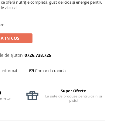
ce oferă nutriție completă, gust delicios și energie pentru
e zi cu zi!
are
A IN COS
ie de ajutor?
0726.738.725
informatii
Comanda rapida
Super Oferte
i
La sute de produse pentru caini si
de retur
pisici