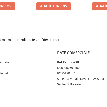
IN COS
ADAUGA IN COS
ADAUG
la mai multe in
Politica de Confidentialitate
DATE COMERCIALE
 Plata
Pet Factory SRL
e Retur
J2009002551402
de Retur
RO25190857
Soseaua Mihai Bravu, Nr. 255, Part
Sector 3, Bucuresti