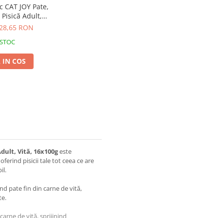
 CAT JOY Pate,
isică Adult,
16x100g
28,65 RON
 STOC
 IN COS
ult, Vită, 16x100g
este
ferind pisicii tale tot ceea ce are
il.
ând pate fin din carne de vită,
te.
carne de vită, sprijinind