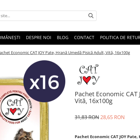
OMÂNEȘTI
DESPRE NOI
BLOG
CONTACT
POLITICA DE RETU
achet Economic CAT JOY Pate, Hrană Umedă Pisică Adult, Vită, 16x100g
Pachet Economic CAT J
Vită, 16x100g
31,83 RON
28,65 RON
Pachet Economic CAT JOY Pate, H