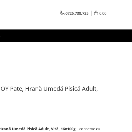
0726.738.725
0,00
R
OY Pate, Hrană Umedă Pisică Adult,
rană Umedă Pisică Adult, Vită, 16x100g
– conserve cu