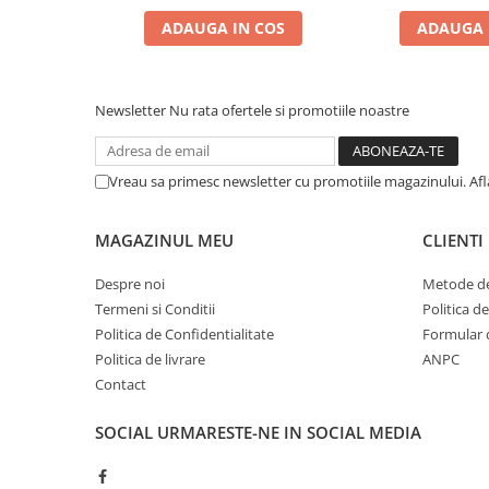
Zgărzi & Hamuri
ADAUGA IN COS
ADAUGA 
Păsări
Hrană Păsări
Meniuri Păsări
Newsletter
Nu rata ofertele si promotiile noastre
Suplimente Nutritive
Delicii Păsări
Vreau sa primesc newsletter cu promotiile magazinului. Af
Batoane
Îngrijire Păsări
MAGAZINUL MEU
CLIENTI
Așternut Igienic Păsări
Despre noi
Metode de
Colivii
Termeni si Conditii
Politica d
Colivii
Politica de Confidentialitate
Formular 
Rozătoare
Politica de livrare
ANPC
Hrană Rozătoare
Contact
Fân Rozătoare
SOCIAL
URMARESTE-NE IN SOCIAL MEDIA
Meniuri Rozătoare
Delicii Rozătoare