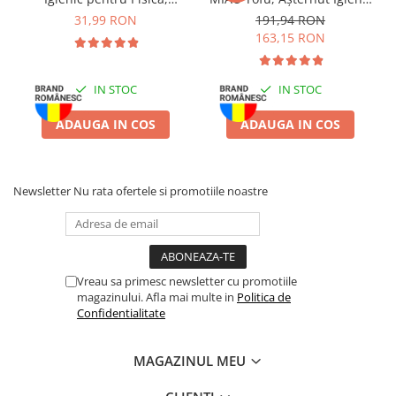
Batoane Rozătoare
Lavandă, 6L
pentru Pisică, Lavandă,
31,99 RON
191,94 RON
6x6L
Îngrijire Rozătoare
163,15 RON
Așternut Igienic Rozătoare
Cuști Rozătoare
IN STOC
IN STOC
Pești
ADAUGA IN COS
ADAUGA IN COS
Acvarii
Accesorii Acvarii
Hrană
Newsletter
Nu rata ofertele si promotiile noastre
Hrană Pești
Hrană Broaște Țestoase
Întreținere Acvariu
Tratament Apă
Vreau sa primesc newsletter cu promotiile
magazinului. Afla mai multe in
Politica de
Confidentialitate
MAGAZINUL MEU