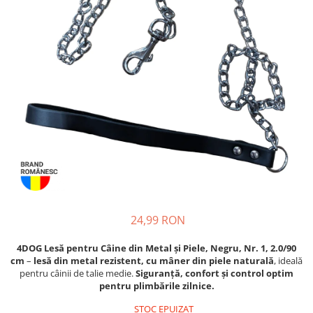
Piele Presată
Proteice
Cremoase
Semi-umede
Pernuțe
Îngrijire Câini
Covorașe Igienice Câini
Igienă Câini
Șampoane Câini
Antiparazitare Câini
Vitamine Câini
Perii & Piepteni
24,99 RON
Accesorii Câini
4DOG Lesă pentru Câine din Metal și Piele, Negru, Nr. 1, 2.0/90
Culcușuri & Saltele Câini
cm
–
lesă din metal rezistent, cu mâner din piele naturală
, ideală
Castroane și Adapatori
pentru câinii de talie medie.
Siguranță, confort și control optim
pentru plimbările zilnice.
Cuști și Genți
STOC EPUIZAT
Zgărzi, Lese & Hamuri