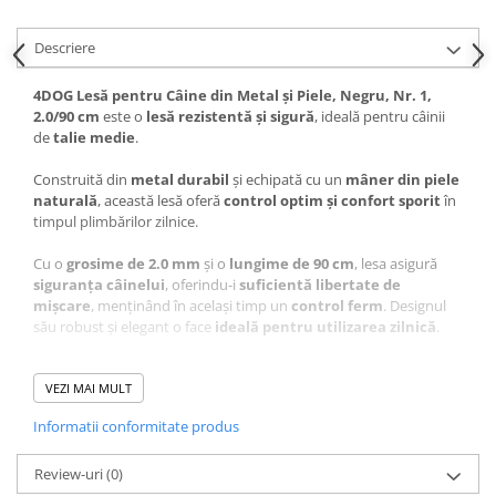
Pernuțe
Semi-umede
Descriere
Proteice
4DOG Lesă pentru Câine din Metal și Piele, Negru, Nr. 1,
Umede
2.0/90 cm
este o
lesă rezistentă și sigură
, ideală pentru câinii
Îngrijire Pisici
de
talie medie
.
Așternut Igienic Pisici
Construită din
metal durabil
și echipată cu un
mâner din piele
Igienă Pisici
naturală
, această lesă oferă
control optim și confort sporit
în
Antiparazitare Pisici
timpul plimbărilor zilnice.
Vitamine Pisici
Cu o
grosime de 2.0 mm
și o
lungime de 90 cm
, lesa asigură
Perii & Piepteni Pisici
siguranța câinelui
, oferindu-i
suficientă libertate de
Accesorii Pisici
mișcare
, menținând în același timp un
control ferm
. Designul
său robust și elegant o face
ideală pentru utilizarea zilnică
.
Culcușuri & Saltele Pisici
Ansambluri Pisici
Caracteristici principale
VEZI MAI MULT
Castroane & Adapatori Pisici
4DOG Lesă pentru Câine din
Cuști & Genți Pisici
Informatii conformitate produs
Metal și Piele, Negru, Nr. 1,
Litiere Pisici
Review-uri
(0)
Jucării Pisici
2.0/90 cm: