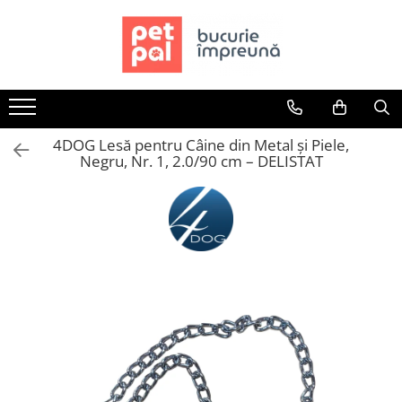
Toate Produsele
Câini
Hrană Uscată Câini
4DOG Lesă pentru Câine din Metal și Piele,
Câine Junior
Negru, Nr. 1, 2.0/90 cm – DELISTAT
Câine Adult
Câine Senior
Hrană Umedă Câini
Câine Junior
Câine Adult
Diete Veterinare Câini
Uscată
Umedă
Recompense Câini
Biscuiți