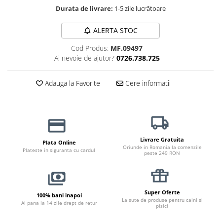
Durata de livrare:
1-5 zile lucrătoare
Jucării Câini
Haine Câini
ALERTA STOC
Pisici
Cod Produs:
MF.09497
Hrană Uscată Pisică
Ai nevoie de ajutor?
0726.738.725
Pisică Junior
Pisică Adult
Adauga la Favorite
Cere informatii
Pisică Senior
Hrană Umedă Pisică
Pisică Junior
Pisică Adult
Livrare Gratuita
Plata Online
Pisică Senior
Oriunde in Romania la comenzile
Plateste in siguranta cu cardul
peste 249 RON
Diete Veterinare Pisică
Uscată
Umedă
Super Oferte
100% bani inapoi
Recompense Pisici
La sute de produse pentru caini si
Ai pana la 14 zile drept de retur
pisici
Cremoase