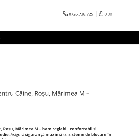
0726.738.725
0,00
R
tru Câine, Roșu, Mărimea M –
, Roșu, Mărimea M
–
ham reglabil, confortabil și
medie
. Asigură
siguranță maximă
cu
sisteme de blocare în