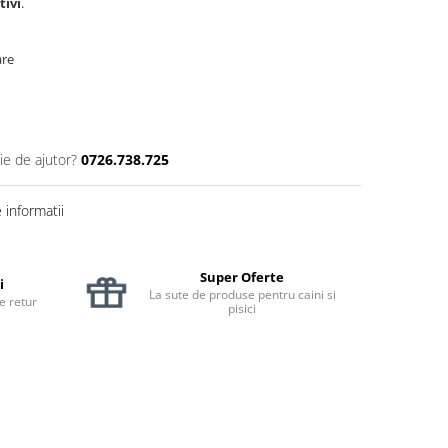
tivi
.
are
ie de ajutor?
0726.738.725
informatii
Super Oferte
i
La sute de produse pentru caini si
de retur
pisici