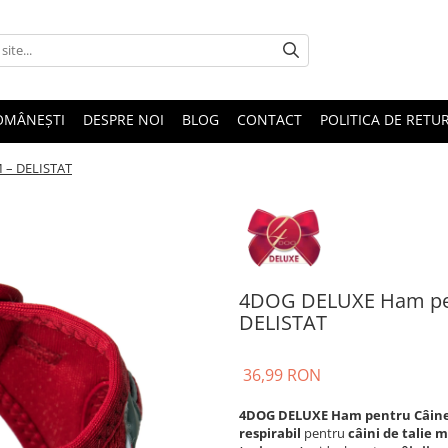
OMÂNEȘTI
DESPRE NOI
BLOG
CONTACT
POLITICA DE RETU
 – DELISTAT
4DOG DELUXE Ham pen
DELISTAT
36,99 RON
4DOG DELUXE Ham pentru Câine
respirabil
pentru
câini de talie 