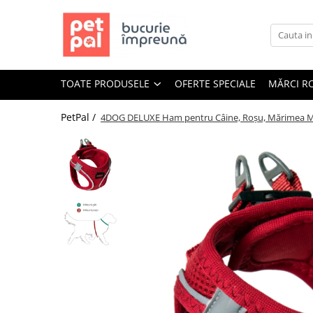
Toate Produsele
Câini
TOATE PRODUSELE
OFERTE SPECIALE
MĂRCI R
Hrană Uscată Câini
Câine Junior
PetPal /
4DOG DELUXE Ham pentru Câine, Roșu, Mărimea M
Câine Adult
Câine Senior
Hrană Umedă Câini
Câine Junior
Câine Adult
Diete Veterinare Câini
Uscată
Umedă
Recompense Câini
Biscuiți