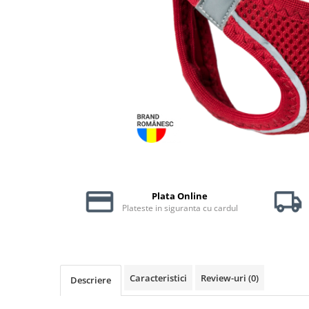
Piele Presată
Proteice
Cremoase
Semi-umede
Pernuțe
Îngrijire Câini
Covorașe Igienice Câini
Igienă Câini
Șampoane Câini
Antiparazitare Câini
Vitamine Câini
Plata Online
Plateste in siguranta cu cardul
Perii & Piepteni
Accesorii Câini
Culcușuri & Saltele Câini
Castroane și Adapatori
Caracteristici
Review-uri
(0)
Descriere
Cuști și Genți
Zgărzi, Lese & Hamuri