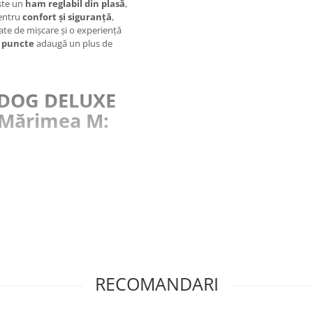
ste un
ham reglabil din plasă
,
entru
confort și siguranță
,
tate de mișcare și o experiență
i puncte
adaugă un plus de
 4DOG DELUXE
 Mărimea M:
RECOMANDARI
rățarea
cu o cârpă umedă,