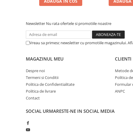
ADAUGA IN COS
ADAUGA 
Zgărzi & Hamuri
Păsări
Hrană Păsări
Newsletter
Nu rata ofertele si promotiile noastre
Meniuri Păsări
Suplimente Nutritive
Vreau sa primesc newsletter cu promotiile magazinului. Af
Delicii Păsări
Batoane
MAGAZINUL MEU
CLIENTI
Îngrijire Păsări
Așternut Igienic Păsări
Despre noi
Metode de
Termeni si Conditii
Politica d
Colivii
Politica de Confidentialitate
Formular 
Colivii
Politica de livrare
ANPC
Rozătoare
Contact
Hrană Rozătoare
SOCIAL
URMARESTE-NE IN SOCIAL MEDIA
Fân Rozătoare
Meniuri Rozătoare
Delicii Rozătoare