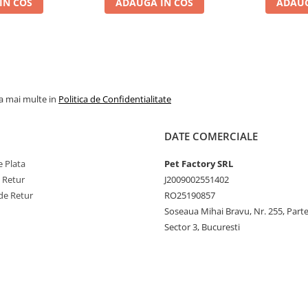
IN COS
ADAUGA IN COS
ADAUG
la mai multe in
Politica de Confidentialitate
DATE COMERCIALE
 Plata
Pet Factory SRL
e Retur
J2009002551402
de Retur
RO25190857
Soseaua Mihai Bravu, Nr. 255, Part
Sector 3, Bucuresti