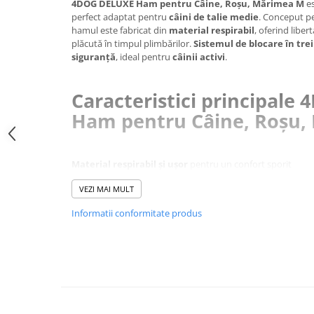
4DOG DELUXE Ham pentru Câine, Roșu, Mărimea M
e
Jucării Câini
perfect adaptat pentru
câini de talie medie
. Conceput p
hamul este fabricat din
material respirabil
, oferind liber
Haine Câini
plăcută în timpul plimbărilor.
Sistemul de blocare în tre
Pisici
siguranță
, ideal pentru
câinii activi
.
Hrană Uscată Pisică
Pisică Junior
Caracteristici principale
Pisică Adult
Ham pentru Câine, Roșu,
Pisică Senior
Hrană Umedă Pisică
Material respirabil și ușor
pentru un confort sporit
Pisică Junior
Reglabil
pentru o potrivire optimă
Pisică Adult
VEZI MAI MULT
Trei sisteme de blocare
pentru siguranță crescută
Pisică Senior
Ideal pentru câini activi
Informatii conformitate produs
Dimensiuni:
Diete Veterinare Pisică
Gât:
32-34 cm
Uscată
Piept:
44-48 cm
Umedă
Recompense Pisici
Întreținere:
Cremoase
Pentru o
durată de viață îndelungată
, se recomandă
cu