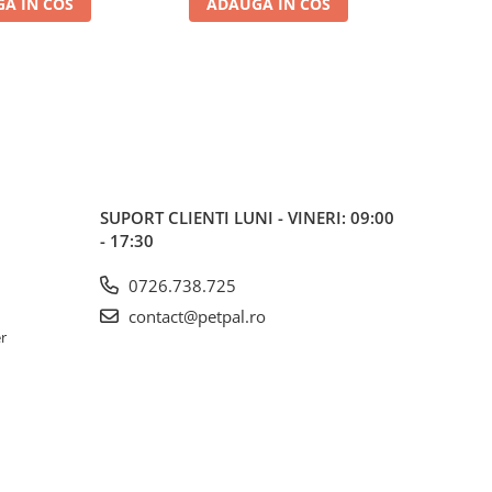
A IN COS
ADAUGA IN COS
ADA
SUPORT CLIENTI
LUNI - VINERI: 09:00
- 17:30
0726.738.725
contact@petpal.ro
er