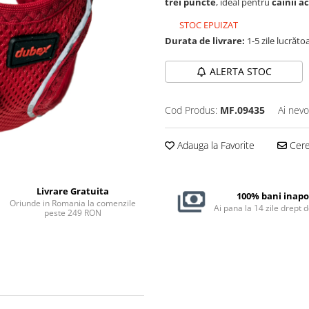
trei puncte
, ideal pentru
câinii ac
STOC EPUIZAT
Durata de livrare:
1-5 zile lucrăto
ALERTA STOC
Cod Produs:
MF.09435
Ai nevo
Adauga la Favorite
Cere 
Livrare Gratuita
100% bani inapo
Oriunde in Romania la comenzile
Ai pana la 14 zile drept 
peste 249 RON