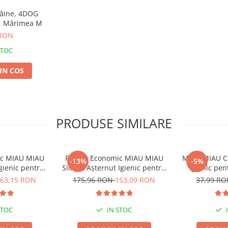
âine, 4DOG
, Mărimea M
 RON
STOC
IN COS
PRODUSE SIMILARE
ic MIAU MIAU
Pachet Economic MIAU MIAU
MIAU MIAU Ca
-13%
-5%
Igienic pentru
Silicat, Așternut Igienic pentru
Igienic pen
ndă, 6x6L
Pisică, Fresh, 4x8L
Ver
63,15 RON
175,96 RON
153,09 RON
37,99 R
STOC
IN STOC