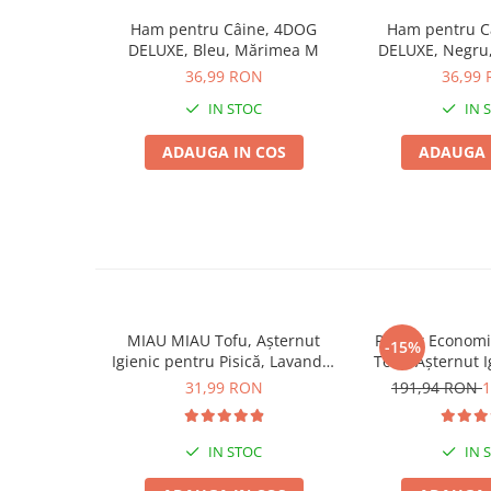
Pernuțe
urmată de ștergerea cu o cârpă uscată.
Ham pentru Câine, 4DOG
Ham pentru C
Semi-umede
DELUXE, Bleu, Mărimea M
DELUXE, Negru
Proteice
36,99 RON
36,99
Umede
IN STOC
IN 
Îngrijire Pisici
ADAUGA IN COS
ADAUGA 
Așternut Igienic Pisici
Igienă Pisici
Antiparazitare Pisici
Vitamine Pisici
Perii & Piepteni Pisici
Accesorii Pisici
Culcușuri & Saltele Pisici
MIAU MIAU Tofu, Așternut
Pachet Econom
-15%
Igienic pentru Pisică, Lavandă,
Tofu, Așternut 
Ansambluri Pisici
6L
Pisică, Lava
31,99 RON
191,94 RON
1
Castroane & Adapatori Pisici
Cuști & Genți Pisici
Litiere Pisici
IN STOC
IN 
Jucării Pisici