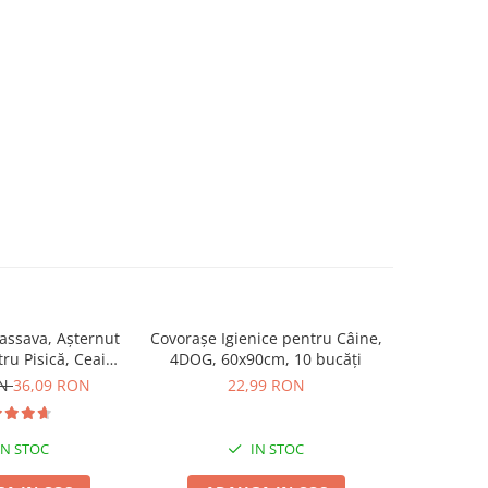
ssava, Așternut
Covorașe Igienice pentru Câine,
MIAU MIAU
tru Pisică, Ceai
4DOG, 60x90cm, 10 bucăți
Igienic pen
de, 6L
ON
36,09 RON
22,99 RON
IN STOC
IN STOC