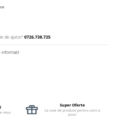
are
ie de ajutor?
0726.738.725
informatii
Super Oferte
i
La sute de produse pentru caini si
de retur
pisici