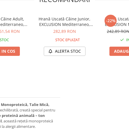
Câine Adult,
Hrană Uscată Câine Junior,
Hrană Uscat
-22%
diterraneo,
EXCLUSION Mediterraneo,
EXCLUSION 
lie Mică, Vită,
Monoproteică, Talie Medie,
Monoproteică
61,54 RON
282,89 RON
242,89 RO
g
Vită, 12kg – DELISTAT
Pui
 STOC
STOC EPUIZAT
I
 IN COS
ALERTA STOC
ADAUGA
Monoproteică, Talie Mică,
chilibrată, creată special pentru
e proteină animală – ton
l
, această rețetă monoproteică
 la alergii alimentare.