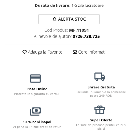
Haine Câini
Zgărzi & Hamuri
Durata de livrare:
1-5 zile lucrătoare
ALERTA STOC
Cod Produs:
MF.11091
Ai nevoie de ajutor?
0726.738.725
Adauga la Favorite
Cere informatii
Livrare Gratuita
Plata Online
Oriunde in Romania la comenzile
Plateste in siguranta cu cardul
peste 249 RON
Super Oferte
100% bani inapoi
La sute de produse pentru caini si
Ai pana la 14 zile drept de retur
pisici