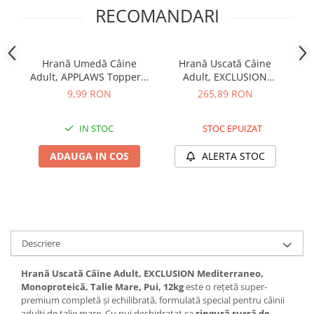
RECOMANDARI
Hrană Umedă Câine
Hrană Uscată Câine
Adult, APPLAWS Toppers,
Adult, EXCLUSION
Pui, Ficat de Vită și
Mediterraneo,
9,99 RON
265,89 RON
Vegetale în Supă, 156g
Monoproteică, Talie
Mo
Medie, Vită, 12kg –
IN STOC
STOC EPUIZAT
DELISTAT
ADAUGA IN COS
ALERTA STOC
Descriere
Hrană Uscată Câine Adult, EXCLUSION Mediterraneo,
Monoproteică, Talie Mare, Pui, 12kg
este o rețetă super-
premium completă și echilibrată, formulată special pentru câinii
adulți de talie mare. Cu pui deshidratat ca
singură sursă de