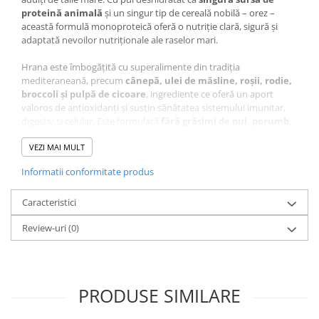
proteină animală
și un singur tip de cereală nobilă – orez –
această formulă monoproteică oferă o nutriție clară, sigură și
adaptată nevoilor nutriționale ale raselor mari.
Hrana este îmbogățită cu superalimente din tradiția
mediteraneană, precum
cânepă, ulei de măsline, roșii, rodie,
broccoli și pulpă de cicoare
, ingrediente ce oferă un aport
valoros de antioxidanți și susțin sănătatea sistemului imunitar,
digestiv și celular. Este formulată
fără grăsimi de pui, porumb,
grâu, soia sau aditivi sintetici
, fiind o opțiune excelentă pentru
câinii sensibili sau predispusi la intoleranțe alimentare.
VEZI MAI MULT
Informatii conformitate produs
Beta-glucanii
din alga
Euglena gracilis
contribuie la întărirea
imunității, iar
glucozamina și condroitina
ajută la menținerea
articulațiilor sănătoase – esențial pentru rasele mari.
Caracteristici
Uleiul de
camelina
susține sănătatea pielii și a blănii, oferind un aspect
Review-uri
(0)
strălucitor și sănătos.
Compoziție Hrană Uscată
Câine Adult, EXCLUSION
PRODUSE SIMILARE
Mediterraneo,