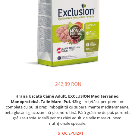
Proteice
Pernuțe
Cremoase
Semi-umede
Semi-umede
Proteice
Pernuțe
Umede
Îngrijire Câini
Îngrijire Pisici
Covorașe Igienice Câini
Așternut Igienic Pisici
Igienă Câini
Igienă Pisici
Șampoane Câini
Antiparazitare Pisici
Antiparazitare Câini
Vitamine Pisici
Vitamine Câini
Perii & Piepteni Pisici
Perii & Piepteni
Accesorii Pisici
242,89 RON
Accesorii Câini
Culcușuri & Saltele Pisici
Hrană Uscată Câine Adult, EXCLUSION Mediterraneo,
Culcușuri & Saltele Câini
Ansambluri Pisici
Monoproteică, Talie Mare, Pui, 12kg
– rețetă super-premium
Castroane și Adapatori
Castroane & Adapatori Pisici
completă cu pui și orez, îmbogățită cu superalimente mediteraneene,
beta-glucani, glucozamină și condroitină. Fără grăsime de pui, porumb,
Cuști și Genți
Cuști & Genți Pisici
grâu sau soia. Ideală pentru câini adulți de talie mare cu nevoi
Zgărzi, Lese & Hamuri
Litiere Pisici
nutriționale speciale.
Jucării Câini
Jucării Pisici
STOC EPUIZAT