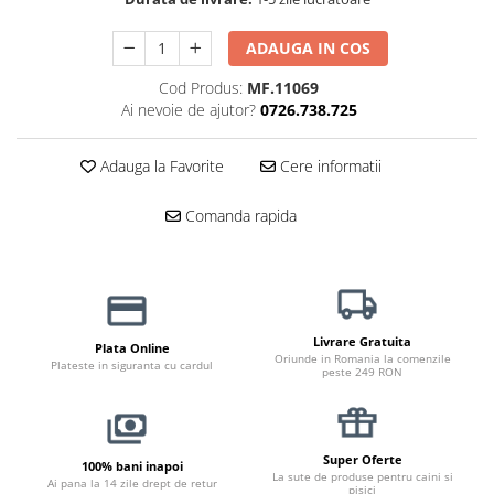
Jucării Câini
ADAUGA IN COS
Haine Câini
Pisici
Cod Produs:
MF.11069
Hrană Uscată Pisică
Ai nevoie de ajutor?
0726.738.725
Pisică Junior
Adauga la Favorite
Cere informatii
Pisică Adult
Pisică Senior
Comanda rapida
Hrană Umedă Pisică
Pisică Junior
Pisică Adult
Pisică Senior
Livrare Gratuita
Diete Veterinare Pisică
Plata Online
Oriunde in Romania la comenzile
Plateste in siguranta cu cardul
peste 249 RON
Uscată
Umedă
Recompense Pisici
Super Oferte
100% bani inapoi
Cremoase
La sute de produse pentru caini si
Ai pana la 14 zile drept de retur
pisici