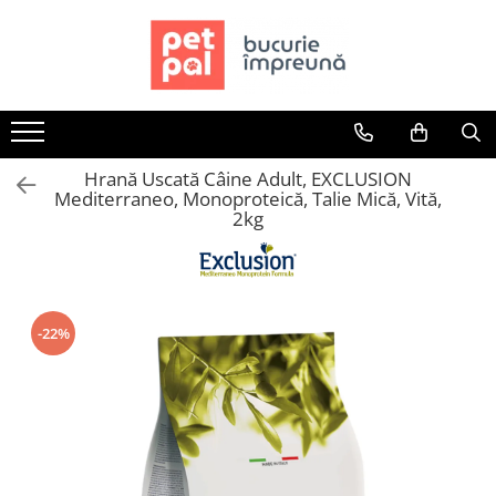
Toate Produsele
Câini
Hrană Uscată Câini
Hrană Uscată Câine Adult, EXCLUSION
Câine Junior
Mediterraneo, Monoproteică, Talie Mică, Vită,
Câine Adult
2kg
Câine Senior
Hrană Umedă Câini
Câine Junior
Câine Adult
-22%
Diete Veterinare Câini
Uscată
Umedă
Recompense Câini
Biscuiți