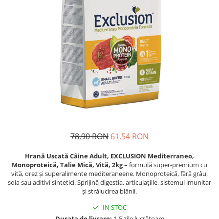
Piele Presată
Proteice
Cremoase
Semi-umede
Pernuțe
Îngrijire Câini
Covorașe Igienice Câini
Igienă Câini
Șampoane Câini
Antiparazitare Câini
78,90 RON
61,54 RON
Vitamine Câini
Perii & Piepteni
Hrană Uscată Câine Adult, EXCLUSION Mediterraneo,
Accesorii Câini
Monoproteică, Talie Mică, Vită, 2kg
– formulă super-premium cu
vită, orez și superalimente mediteraneene. Monoproteică, fără grâu,
Culcușuri & Saltele Câini
soia sau aditivi sintetici. Sprijină digestia, articulațiile, sistemul imunitar
Castroane și Adapatori
și strălucirea blănii.
Cuști și Genți
IN STOC
Zgărzi, Lese & Hamuri
Durata de livrare:
1-5 zile lucrătoare