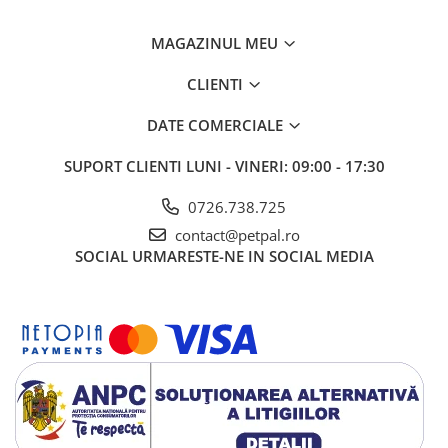
Depozitare:
A se păstra într-un loc uscat și răcoros, ferit de
MAGAZINUL MEU
lumina directă a soarelui. După deschidere, sigilați bine ambalajul
pentru a menține prospețimea hranei.
CLIENTI
DATE COMERCIALE
SUPORT CLIENTI
LUNI - VINERI: 09:00 - 17:30
0726.738.725
contact@petpal.ro
SOCIAL
URMARESTE-NE IN SOCIAL MEDIA