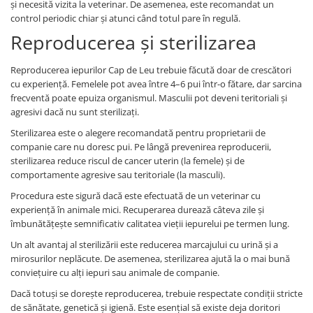
și necesită vizita la veterinar. De asemenea, este recomandat un
control periodic chiar și atunci când totul pare în regulă.
Reproducerea și sterilizarea
Reproducerea iepurilor Cap de Leu trebuie făcută doar de crescători
cu experiență. Femelele pot avea între 4–6 pui într-o fătare, dar sarcina
frecventă poate epuiza organismul. Masculii pot deveni teritoriali și
agresivi dacă nu sunt sterilizați.
Sterilizarea este o alegere recomandată pentru proprietarii de
companie care nu doresc pui. Pe lângă prevenirea reproducerii,
sterilizarea reduce riscul de cancer uterin (la femele) și de
comportamente agresive sau teritoriale (la masculi).
Procedura este sigură dacă este efectuată de un veterinar cu
experiență în animale mici. Recuperarea durează câteva zile și
îmbunătățește semnificativ calitatea vieții iepurelui pe termen lung.
Un alt avantaj al sterilizării este reducerea marcajului cu urină și a
mirosurilor neplăcute. De asemenea, sterilizarea ajută la o mai bună
conviețuire cu alți iepuri sau animale de companie.
Dacă totuși se dorește reproducerea, trebuie respectate condiții stricte
de sănătate, genetică și igienă. Este esențial să existe deja doritori