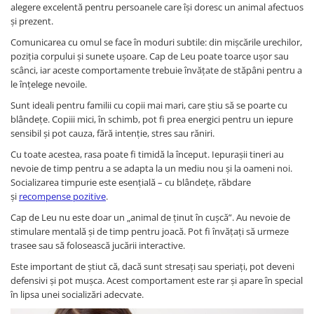
alegere excelentă pentru persoanele care își doresc un animal afectuos
și prezent.
Comunicarea cu omul se face în moduri subtile: din mișcările urechilor,
poziția corpului și sunete ușoare. Cap de Leu poate toarce ușor sau
scânci, iar aceste comportamente trebuie învățate de stăpâni pentru a
le înțelege nevoile.
Sunt ideali pentru familii cu copii mai mari, care știu să se poarte cu
blândețe. Copiii mici, în schimb, pot fi prea energici pentru un iepure
sensibil și pot cauza, fără intenție, stres sau răniri.
Cu toate acestea, rasa poate fi timidă la început. Iepurașii tineri au
nevoie de timp pentru a se adapta la un mediu nou și la oameni noi.
Socializarea timpurie este esențială – cu blândețe, răbdare
și
recompense pozitive
.
Cap de Leu nu este doar un „animal de ținut în cușcă”. Au nevoie de
stimulare mentală și de timp pentru joacă. Pot fi învățați să urmeze
trasee sau să folosească jucării interactive.
Este important de știut că, dacă sunt stresați sau speriați, pot deveni
defensivi și pot mușca. Acest comportament este rar și apare în special
în lipsa unei socializări adecvate.