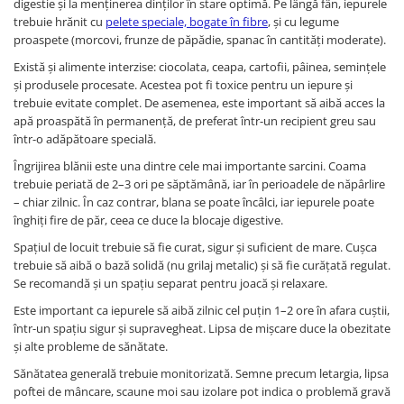
digestie și la menținerea dinților în stare optimă. Pe lângă fân, iepurele
trebuie hrănit cu
pelete speciale, bogate în fibre
, și cu legume
proaspete (morcovi, frunze de păpădie, spanac în cantități moderate).
Există și alimente interzise: ciocolata, ceapa, cartofii, pâinea, semințele
și produsele procesate. Acestea pot fi toxice pentru un iepure și
trebuie evitate complet. De asemenea, este important să aibă acces la
apă proaspătă în permanență, de preferat într-un recipient greu sau
într-o adăpătoare specială.
Îngrijirea blănii este una dintre cele mai importante sarcini. Coama
trebuie periată de 2–3 ori pe săptămână, iar în perioadele de năpârlire
– chiar zilnic. În caz contrar, blana se poate încâlci, iar iepurele poate
înghiți fire de păr, ceea ce duce la blocaje digestive.
Spațiul de locuit trebuie să fie curat, sigur și suficient de mare. Cușca
trebuie să aibă o bază solidă (nu grilaj metalic) și să fie curățată regulat.
Se recomandă și un spațiu separat pentru joacă și relaxare.
Este important ca iepurele să aibă zilnic cel puțin 1–2 ore în afara cuștii,
într-un spațiu sigur și supravegheat. Lipsa de mișcare duce la obezitate
și alte probleme de sănătate.
Sănătatea generală trebuie monitorizată. Semne precum letargia, lipsa
poftei de mâncare, scaune moi sau izolare pot indica o problemă gravă