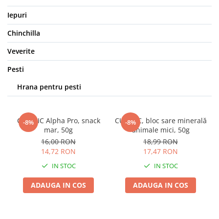
Iepuri
Chinchilla
Veverite
Pesti
Hrana pentru pesti
CUNIPIC Alpha Pro, snack
CUNIPIC, bloc sare minerală
-8%
-8%
mar, 50g
animale mici, 50g
16,00 RON
18,99 RON
14,72 RON
17,47 RON
IN STOC
IN STOC
ADAUGA IN COS
ADAUGA IN COS