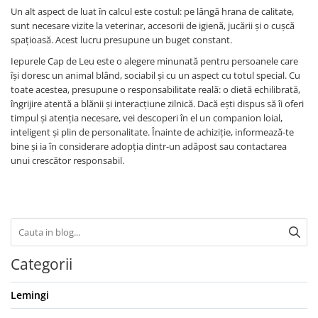
Un alt aspect de luat în calcul este costul: pe lângă hrana de calitate,
sunt necesare vizite la veterinar, accesorii de igienă, jucării și o cușcă
spațioasă. Acest lucru presupune un buget constant.
Iepurele Cap de Leu este o alegere minunată pentru persoanele care
își doresc un animal blând, sociabil și cu un aspect cu totul special. Cu
toate acestea, presupune o responsabilitate reală: o dietă echilibrată,
îngrijire atentă a blănii și interacțiune zilnică. Dacă ești dispus să îi oferi
timpul și atenția necesare, vei descoperi în el un companion loial,
inteligent și plin de personalitate. Înainte de achiziție, informează-te
bine și ia în considerare adopția dintr-un adăpost sau contactarea
unui crescător responsabil.
Categorii
Lemingi