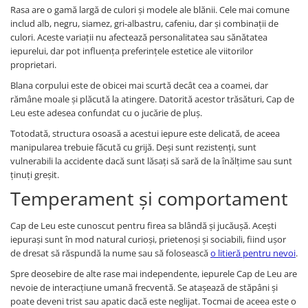
Rasa are o gamă largă de culori și modele ale blănii. Cele mai comune
includ alb, negru, siamez, gri-albastru, cafeniu, dar și combinații de
culori. Aceste variații nu afectează personalitatea sau sănătatea
iepurelui, dar pot influența preferințele estetice ale viitorilor
proprietari.
Blana corpului este de obicei mai scurtă decât cea a coamei, dar
rămâne moale și plăcută la atingere. Datorită acestor trăsături, Cap de
Leu este adesea confundat cu o jucărie de pluș.
Totodată, structura osoasă a acestui iepure este delicată, de aceea
manipularea trebuie făcută cu grijă. Deși sunt rezistenți, sunt
vulnerabili la accidente dacă sunt lăsați să sară de la înălțime sau sunt
ținuți greșit.
Temperament și comportament
Cap de Leu este cunoscut pentru firea sa blândă și jucăușă. Acești
iepurași sunt în mod natural curioși, prietenoși și sociabili, fiind ușor
de dresat să răspundă la nume sau să folosească
o litieră pentru nevoi
.
Spre deosebire de alte rase mai independente, iepurele Cap de Leu are
nevoie de interacțiune umană frecventă. Se atașează de stăpâni și
poate deveni trist sau apatic dacă este neglijat. Tocmai de aceea este o