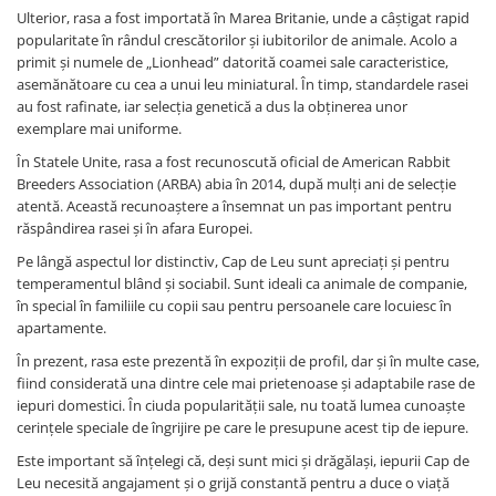
Haine Câini
Zgărzi & Hamuri
Ulterior, rasa a fost importată în Marea Britanie, unde a câștigat rapid
popularitate în rândul crescătorilor și iubitorilor de animale. Acolo a
primit și numele de „Lionhead” datorită coamei sale caracteristice,
asemănătoare cu cea a unui leu miniatural. În timp, standardele rasei
au fost rafinate, iar selecția genetică a dus la obținerea unor
exemplare mai uniforme.
În Statele Unite, rasa a fost recunoscută oficial de American Rabbit
Breeders Association (ARBA) abia în 2014, după mulți ani de selecție
atentă. Această recunoaștere a însemnat un pas important pentru
răspândirea rasei și în afara Europei.
Pe lângă aspectul lor distinctiv, Cap de Leu sunt apreciați și pentru
temperamentul blând și sociabil. Sunt ideali ca animale de companie,
în special în familiile cu copii sau pentru persoanele care locuiesc în
apartamente.
În prezent, rasa este prezentă în expoziții de profil, dar și în multe case,
fiind considerată una dintre cele mai prietenoase și adaptabile rase de
iepuri domestici. În ciuda popularității sale, nu toată lumea cunoaște
cerințele speciale de îngrijire pe care le presupune acest tip de iepure.
Este important să înțelegi că, deși sunt mici și drăgălași, iepurii Cap de
Leu necesită angajament și o grijă constantă pentru a duce o viață