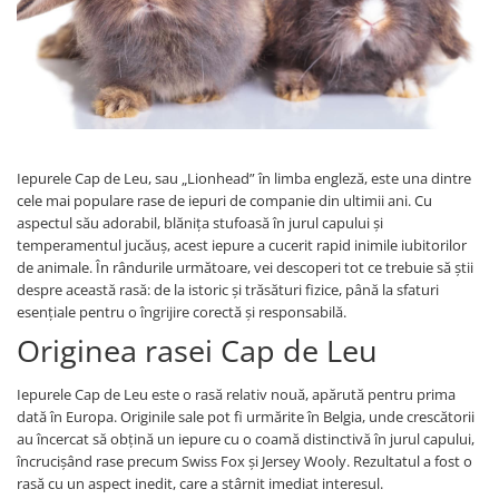
Proteice
Pernuțe
Cremoase
Semi-umede
Semi-umede
Proteice
Pernuțe
Umede
Îngrijire Câini
Îngrijire Pisici
Covorașe Igienice Câini
Așternut Igienic Pisici
Iepurele Cap de Leu, sau „Lionhead” în limba engleză, este una dintre
Igienă Câini
Igienă Pisici
cele mai populare rase de iepuri de companie din ultimii ani. Cu
Șampoane Câini
Antiparazitare Pisici
aspectul său adorabil, blănița stufoasă în jurul capului și
temperamentul jucăuș, acest iepure a cucerit rapid inimile iubitorilor
Antiparazitare Câini
Vitamine Pisici
de animale. În rândurile următoare, vei descoperi tot ce trebuie să știi
Vitamine Câini
Perii & Piepteni Pisici
despre această rasă: de la istoric și trăsături fizice, până la sfaturi
Perii & Piepteni
Accesorii Pisici
esențiale pentru o îngrijire corectă și responsabilă.
Accesorii Câini
Culcușuri & Saltele Pisici
Originea rasei Cap de Leu
Culcușuri & Saltele Câini
Ansambluri Pisici
Iepurele Cap de Leu este o rasă relativ nouă, apărută pentru prima
Castroane și Adapatori
Castroane & Adapatori Pisici
dată în Europa. Originile sale pot fi urmărite în Belgia, unde crescătorii
Cuști și Genți
Cuști & Genți Pisici
au încercat să obțină un iepure cu o coamă distinctivă în jurul capului,
Zgărzi, Lese & Hamuri
Litiere Pisici
încrucișând rase precum Swiss Fox și Jersey Wooly. Rezultatul a fost o
Jucării Câini
Jucării Pisici
rasă cu un aspect inedit, care a stârnit imediat interesul.