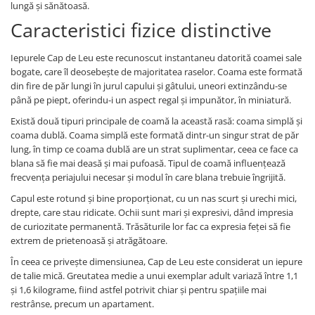
lungă și sănătoasă.
Caracteristici fizice distinctive
Iepurele Cap de Leu este recunoscut instantaneu datorită coamei sale
bogate, care îl deosebește de majoritatea raselor. Coama este formată
din fire de păr lungi în jurul capului și gâtului, uneori extinzându-se
până pe piept, oferindu-i un aspect regal și impunător, în miniatură.
Există două tipuri principale de coamă la această rasă: coama simplă și
coama dublă. Coama simplă este formată dintr-un singur strat de păr
lung, în timp ce coama dublă are un strat suplimentar, ceea ce face ca
blana să fie mai deasă și mai pufoasă. Tipul de coamă influențează
frecvența periajului necesar și modul în care blana trebuie îngrijită.
Capul este rotund și bine proporționat, cu un nas scurt și urechi mici,
drepte, care stau ridicate. Ochii sunt mari și expresivi, dând impresia
de curiozitate permanentă. Trăsăturile lor fac ca expresia feței să fie
extrem de prietenoasă și atrăgătoare.
În ceea ce privește dimensiunea, Cap de Leu este considerat un iepure
de talie mică. Greutatea medie a unui exemplar adult variază între 1,1
și 1,6 kilograme, fiind astfel potrivit chiar și pentru spațiile mai
restrânse, precum un apartament.