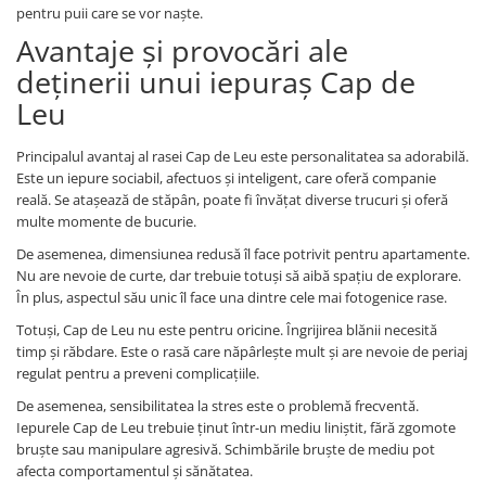
pentru puii care se vor naște.
Avantaje și provocări ale
deținerii unui iepuraș Cap de
Leu
Principalul avantaj al rasei Cap de Leu este personalitatea sa adorabilă.
Este un iepure sociabil, afectuos și inteligent, care oferă companie
reală. Se atașează de stăpân, poate fi învățat diverse trucuri și oferă
multe momente de bucurie.
De asemenea, dimensiunea redusă îl face potrivit pentru apartamente.
Nu are nevoie de curte, dar trebuie totuși să aibă spațiu de explorare.
În plus, aspectul său unic îl face una dintre cele mai fotogenice rase.
Totuși, Cap de Leu nu este pentru oricine. Îngrijirea blănii necesită
timp și răbdare. Este o rasă care năpârlește mult și are nevoie de periaj
regulat pentru a preveni complicațiile.
De asemenea, sensibilitatea la stres este o problemă frecventă.
Iepurele Cap de Leu trebuie ținut într-un mediu liniștit, fără zgomote
bruște sau manipulare agresivă. Schimbările bruște de mediu pot
afecta comportamentul și sănătatea.