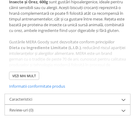
Insecte și Orez, 600g
sunt gustări hipoalergenice, ideale pentru
câinii sensibili sau cu alergii. Acești biscuiți crocanți reprezintă o
hrană complementară ce poate fi folosită atât ca recompensă în
timpul antrenamentelor, cât și ca gustare între mese. Rețeta este
bazată pe proteina de insecte ca unică sursă animală, combinată
cu orez, ambele ingrediente fiind ușor digerabile și fără gluten.
Gustările MERA Goody sunt dezvoltate conform principiilor
Dieta cu Ingrediente Limitate (L.I.D.)
, reducând riscul apariției
intoleranțelor și alergiilor alimentare. MERA este un brand
german cu o tradiție de peste 70 de ani, cunoscut pentru calitatea
produselor și tehnologia modernă folosită în procesul de
fabricație.
VEZI MAI MULT
Informatii conformitate produs
Compoziție Recompense
pentru Câine Adult, MERA
Caracteristici
Goody Snacks, Insecte și
Review-uri
(0)
Orez, 600g:
Ingrediente:
orez (76%), proteină de insecte deshidratate (14%),