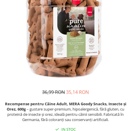
Proteice
Pernuțe
Cremoase
Semi-umede
Semi-umede
Proteice
Pernuțe
Umede
Îngrijire Câini
Îngrijire Pisici
Covorașe Igienice Câini
Așternut Igienic Pisici
Igienă Câini
Igienă Pisici
Șampoane Câini
Antiparazitare Pisici
Antiparazitare Câini
Vitamine Pisici
Vitamine Câini
Perii & Piepteni Pisici
Perii & Piepteni
Accesorii Pisici
Accesorii Câini
Culcușuri & Saltele Pisici
36,99 RON
35,14 RON
Culcușuri & Saltele Câini
Ansambluri Pisici
Castroane și Adapatori
Castroane & Adapatori Pisici
Recompense pentru Câine Adult, MERA Goody Snacks, Insecte și
Orez, 600g
– gustare super-premium, hipoalergenică, fără gluten, cu
Cuști și Genți
Cuști & Genți Pisici
proteină de insecte și orez, ideală pentru câinii sensibili. Fabricată în
Zgărzi, Lese & Hamuri
Litiere Pisici
Germania, fără coloranți sau conservanți artificiali.
Jucării Câini
Jucării Pisici
IN STOC