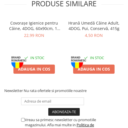
PRODUSE SIMILARE
grăsime de pasăre, clorură de sodiu (sare de bucătărie),
lignoceluloză, inulină din cicoare (0,1%).
Aditivi/kg:
vitamina A 5.000 UI, vitamina D3 500 UI, vitamina E 50
Covorașe Igienice pentru
Hrană Umedă Câine Adult,
mg, antioxidanți.
Câine, 4DOG, 60x90cm, 10
4DOG, Pui, Conservă, 415g
bucăți
22,99 RON
4,50 RON
Constituenți analitici:
proteine 14%, grăsimi 6%, fibre 3%,
cenușă brută 4,5%.
Mod de utilizare:
Oferiți ca recompensă între mesele zilnice sau
IN STOC
IN STOC
în timpul activităților. Ajustați rația zilnică de hrană în funcție de
cantitatea de snack-uri oferite. Lăsați întotdeauna apă proaspătă
ADAUGA IN COS
ADAUGA IN COS
la dispoziția câinelui.
Depozitare:
A se păstra într-un loc răcoros și uscat. Închideți
ambalajul după fiecare utilizare pentru menținerea prospețimii.
Newsletter
Nu rata ofertele si promotiile noastre
Vreau sa primesc newsletter cu promotiile
magazinului. Afla mai multe in
Politica de