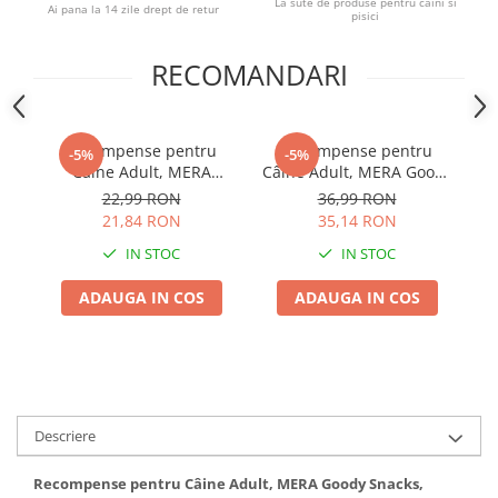
La sute de produse pentru caini si
Ai pana la 14 zile drept de retur
pisici
RECOMANDARI
Recompense pentru
Recompense pentru
-5%
-5%
Câine Adult, MERA
Câine Adult, MERA Goody
Câ
Bakery, Snacky Mix,
Snacks, Curcan și Orez,
S
22,99 RON
36,99 RON
Biscuiți, Pește și Carne,
600g
21,84 RON
35,14 RON
1kg
IN STOC
IN STOC
ADAUGA IN COS
ADAUGA IN COS
Descriere
Recompense pentru Câine Adult, MERA Goody Snacks,