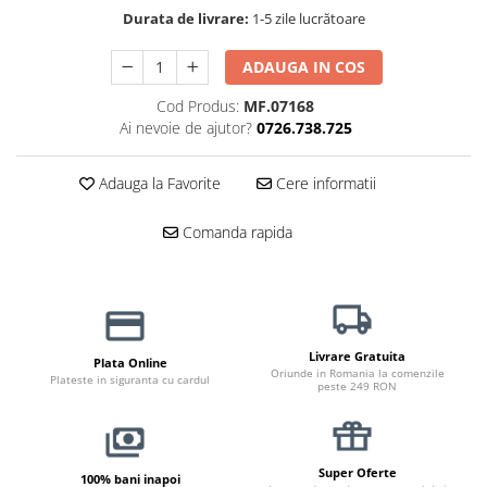
Haine Câini
Zgărzi & Hamuri
Durata de livrare:
1-5 zile lucrătoare
ADAUGA IN COS
Cod Produs:
MF.07168
Ai nevoie de ajutor?
0726.738.725
Adauga la Favorite
Cere informatii
Comanda rapida
Livrare Gratuita
Plata Online
Oriunde in Romania la comenzile
Plateste in siguranta cu cardul
peste 249 RON
Super Oferte
100% bani inapoi