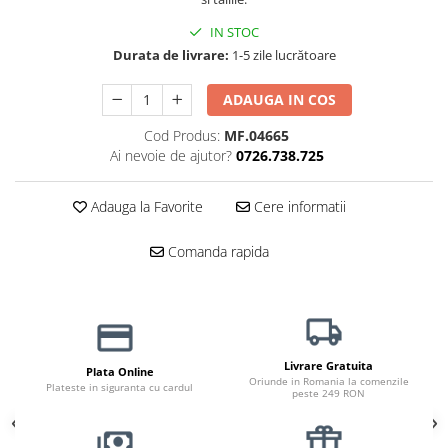
Jucării Câini
IN STOC
Haine Câini
Durata de livrare:
1-5 zile lucrătoare
Pisici
Hrană Uscată Pisică
ADAUGA IN COS
Pisică Junior
Cod Produs:
MF.04665
Ai nevoie de ajutor?
0726.738.725
Pisică Adult
Pisică Senior
Adauga la Favorite
Cere informatii
Hrană Umedă Pisică
Pisică Junior
Comanda rapida
Pisică Adult
Pisică Senior
Diete Veterinare Pisică
Uscată
Livrare Gratuita
Plata Online
Umedă
Oriunde in Romania la comenzile
Plateste in siguranta cu cardul
peste 249 RON
Recompense Pisici
Cremoase