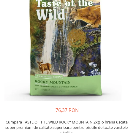
Piele Presată
Proteice
Cremoase
Semi-umede
Pernuțe
Îngrijire Câini
Covorașe Igienice Câini
Igienă Câini
Șampoane Câini
Antiparazitare Câini
Vitamine Câini
Perii & Piepteni
Accesorii Câini
Culcușuri & Saltele Câini
76,37 RON
Castroane și Adapatori
Cumpara TASTE OF THE WILD ROCKY MOUNTAIN 2kg, o hrana uscata
Cuști și Genți
super premium de calitate superioara pentru pisicile de toate varstele
Zgărzi, Lese & Hamuri
si taliile.