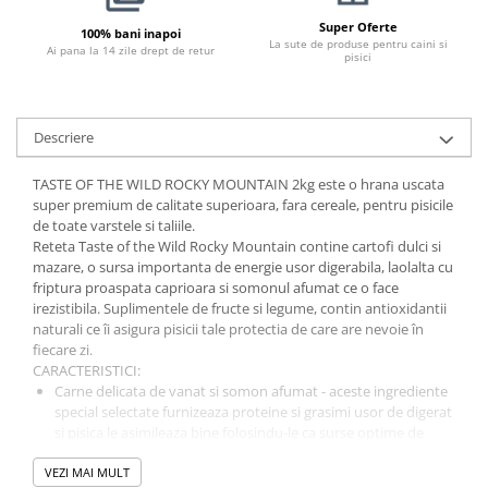
Pernuțe
Super Oferte
100% bani inapoi
Semi-umede
La sute de produse pentru caini si
Ai pana la 14 zile drept de retur
pisici
Proteice
Umede
Îngrijire Pisici
Descriere
Așternut Igienic Pisici
TASTE OF THE WILD ROCKY MOUNTAIN 2kg este o hrana uscata
Igienă Pisici
super premium de calitate superioara, fara cereale, pentru pisicile
Antiparazitare Pisici
de toate varstele si taliile.
Vitamine Pisici
Reteta Taste of the Wild Rocky Mountain contine cartofi dulci si
mazare, o sursa importanta de energie usor digerabila, laolalta cu
Perii & Piepteni Pisici
friptura proaspata caprioara si somonul afumat ce o face
Accesorii Pisici
irezistibila. Suplimentele de fructe si legume, contin antioxidantii
naturali ce îi asigura pisicii tale protectia de care are nevoie în
Culcușuri & Saltele Pisici
fiecare zi.
Ansambluri Pisici
CARACTERISTICI:
Castroane & Adapatori Pisici
Carne delicata de vanat si somon afumat - aceste ingrediente
special selectate furnizeaza proteine si grasimi usor de digerat
Cuști & Genți Pisici
si pisica le asimileaza bine folosindu-le ca surse optime de
Litiere Pisici
energie.
Jucării Pisici
VEZI MAI MULT
Carne uscata de pui - carnea uscata de pui este gustoasa si ii