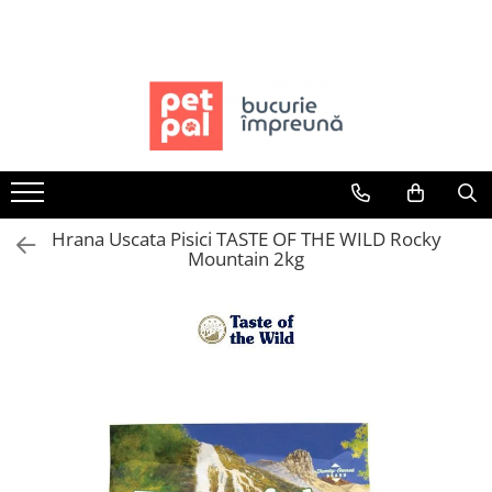
Toate Produsele
Câini
Hrană Uscată Câini
Câine Junior
Câine Adult
Hrana Uscata Pisici TASTE OF THE WILD Rocky
Câine Senior
Mountain 2kg
Hrană Umedă Câini
Câine Junior
Câine Adult
Diete Veterinare Câini
Uscată
Umedă
Recompense Câini
Biscuiți