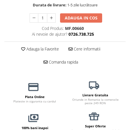
Haine Câini
Zgărzi & Hamuri
Durata de livrare:
1-5 zile lucrătoare
ADAUGA IN COS
Cod Produs:
MF.00660
Ai nevoie de ajutor?
0726.738.725
Adauga la Favorite
Cere informatii
Comanda rapida
Livrare Gratuita
Plata Online
Oriunde in Romania la comenzile
Plateste in siguranta cu cardul
peste 249 RON
Super Oferte
100% bani inapoi