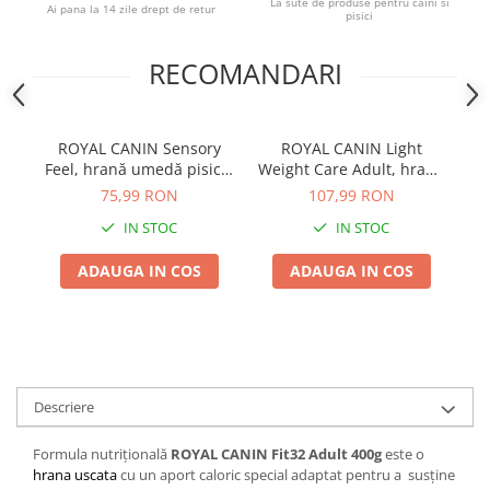
La sute de produse pentru caini si
Ai pana la 14 zile drept de retur
pisici
RECOMANDARI
ROYAL CANIN Sensory
ROYAL CANIN Light
Feel, hrană umedă pisică,
Weight Care Adult, hrană
stimularea simțului tactil
uscată pisică, limitarea
p
75,99 RON
107,99 RON
(în sos), 12x85g
creșterii în greutate,
IN STOC
IN STOC
1,5kg
ADAUGA IN COS
ADAUGA IN COS
Descriere
Formula nutrițională
ROYAL CANIN Fit32 Adult 400g
este o
hrana uscata
cu un aport caloric special adaptat pentru a susține