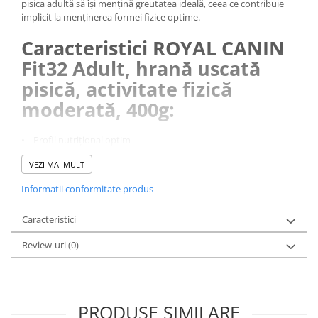
pisica adultă să își mențină greutatea ideală, ceea ce contribuie
implicit la menținerea formei fizice optime.
Caracteristici ROYAL CANIN
Fit32 Adult, hrană uscată
pisică, activitate fizică
moderată, 400g:
• Profil nutrițional optim
• Greutate optimă
VEZI MAI MULT
• Reducerea formării bezoarelor
Informatii conformitate produs
Caracteristici
Review-uri
(0)
PRODUSE SIMILARE