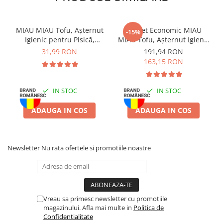
MIAU MIAU Tofu, Așternut
Pachet Economic MIAU
-15%
Igienic pentru Pisică,
MIAU Tofu, Așternut Igienic
Lavandă, 6L
pentru Pisică, Lavandă,
31,99 RON
191,94 RON
6x6L
163,15 RON
IN STOC
IN STOC
ADAUGA IN COS
ADAUGA IN COS
Newsletter
Nu rata ofertele si promotiile noastre
Vreau sa primesc newsletter cu promotiile
magazinului. Afla mai multe in
Politica de
Confidentialitate