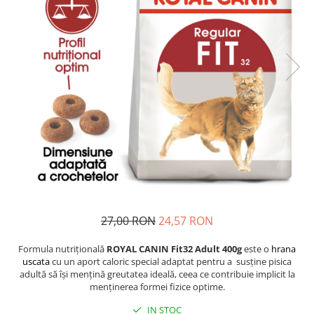
Proteice
Pernuțe
Cremoase
Semi-umede
Semi-umede
Proteice
Pernuțe
Umede
Îngrijire Câini
Îngrijire Pisici
Covorașe Igienice Câini
Așternut Igienic Pisici
Igienă Câini
Igienă Pisici
Șampoane Câini
Antiparazitare Pisici
Antiparazitare Câini
Vitamine Pisici
Vitamine Câini
Perii & Piepteni Pisici
Perii & Piepteni
Accesorii Pisici
Accesorii Câini
Culcușuri & Saltele Pisici
27,00 RON
24,57 RON
Culcușuri & Saltele Câini
Ansambluri Pisici
Castroane și Adapatori
Castroane & Adapatori Pisici
Formula nutrițională
ROYAL CANIN Fit32 Adult 400g
este o
hrana
uscata
cu un aport caloric special adaptat pentru a susține pisica
Cuști și Genți
Cuști & Genți Pisici
adultă să își mențină greutatea ideală, ceea ce contribuie implicit la
Zgărzi, Lese & Hamuri
Litiere Pisici
menținerea formei fizice optime.
Jucării Câini
Jucării Pisici
IN STOC