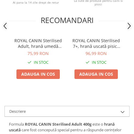
La sute de produse pentru caini si
Ai pana la 14 zile drept de retur
pisici
RECOMANDARI
ROYAL CANIN Sterilised
ROYAL CANIN Sterilised
R
Adult, hrană umedă
7+, hrană uscată pisică
pisică sterilizată (in sos),
sterilizată, 1,5kg
75,99 RON
96,99 RON
12x85g
IN STOC
IN STOC
ADAUGA IN COS
ADAUGA IN COS
Descriere
Formula
ROYAL CANIN Sterilised Adult 400g
este o
hrană
uscată
care fost concepută special pentru a răspunde cerințelor