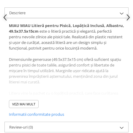
Pernuțe
Semi-umede
Descriere
Proteice
MIAU MIAU Litieră pentru Pisică, Lopățică Inclusă, Albastru,
Umede
49.5x37.5x15cm
este o litieră practică și elegantă, perfectă
Îngrijire Pisici
pentru nevoile zilnice ale pisicii tale. Realizată din plastic rezistent
și ușor de curățat, această litieră are un design simplu și
Așternut Igienic Pisici
funcțional, potrivit pentru orice locuință modernă.
Igienă Pisici
Antiparazitare Pisici
Dimensiunile generoase (49.5x37.5x15 cm) oferă suficient spațiu
pentru pisici de toate taliile, asigurând confort și libertate de
Vitamine Pisici
mișcare în timpul utilizării. Marginile ușor ridicate ajută la
Perii & Piepteni Pisici
prevenirea împrăștierii așternutului, menținând zona din jurul
Accesorii Pisici
litierei mai curată.
Culcușuri & Saltele Pisici
Litiera vine la pachet cu o lopățică practică, care face curățarea
Ansambluri Pisici
zilnică mai ușoară și mai igienică. Este alegerea ideală pentru
proprietarii care doresc un produs eficient, durabil și convenabil
VEZI MAI MULT
Castroane & Adapatori Pisici
pentru igiena pisicii.
Cuști & Genți Pisici
Informatii conformitate produs
Litiere Pisici
Avantaje MIAU MIAU Litieră pentru Pisică, Lopățică Inclusă,
Albastru, 49.5x37.5x15cm
Review-uri
(0)
: design modern și compact, material
Jucării Pisici
rezistent și ușor de întreținut, include lopățică pentru curățare,