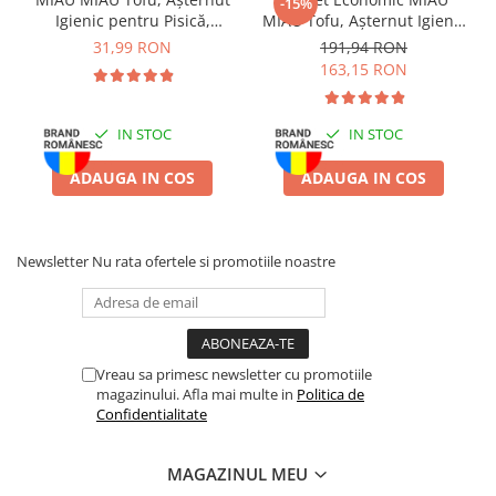
-15%
Batoane Rozătoare
Igienic pentru Pisică,
MIAU Tofu, Așternut Igienic
Îngrijire Rozătoare
Lavandă, 6L
pentru Pisică, Lavandă,
31,99 RON
191,94 RON
6x6L
163,15 RON
Așternut Igienic Rozătoare
Cuști Rozătoare
Pești
IN STOC
IN STOC
Acvarii
ADAUGA IN COS
ADAUGA IN COS
Accesorii Acvarii
Hrană
Hrană Pești
Newsletter
Nu rata ofertele si promotiile noastre
Hrană Broaște Țestoase
Întreținere Acvariu
Tratament Apă
Vreau sa primesc newsletter cu promotiile
magazinului. Afla mai multe in
Politica de
Confidentialitate
MAGAZINUL MEU