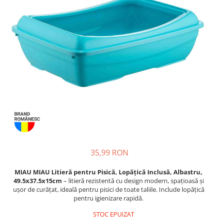
Piele Presată
Proteice
Cremoase
Semi-umede
Pernuțe
Îngrijire Câini
Covorașe Igienice Câini
Igienă Câini
Șampoane Câini
Antiparazitare Câini
Vitamine Câini
Perii & Piepteni
35,99 RON
Accesorii Câini
MIAU MIAU Litieră pentru Pisică, Lopățică Inclusă, Albastru,
Culcușuri & Saltele Câini
49.5x37.5x15cm
– litieră rezistentă cu design modern, spațioasă și
Castroane și Adapatori
ușor de curățat, ideală pentru pisici de toate taliile. Include lopățică
pentru igienizare rapidă.
Cuști și Genți
STOC EPUIZAT
Zgărzi, Lese & Hamuri