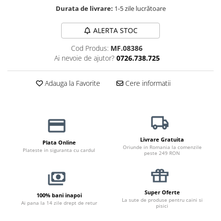
Durata de livrare:
1-5 zile lucrătoare
Jucării Câini
Haine Câini
ALERTA STOC
Pisici
Cod Produs:
MF.08386
Hrană Uscată Pisică
Ai nevoie de ajutor?
0726.738.725
Pisică Junior
Pisică Adult
Adauga la Favorite
Cere informatii
Pisică Senior
Hrană Umedă Pisică
Pisică Junior
Pisică Adult
Livrare Gratuita
Plata Online
Pisică Senior
Oriunde in Romania la comenzile
Plateste in siguranta cu cardul
peste 249 RON
Diete Veterinare Pisică
Uscată
Umedă
Super Oferte
100% bani inapoi
Recompense Pisici
La sute de produse pentru caini si
Ai pana la 14 zile drept de retur
pisici
Cremoase