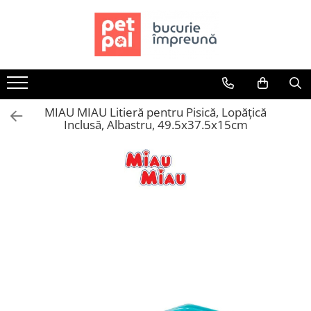
Toate Produsele
Câini
Hrană Uscată Câini
MIAU MIAU Litieră pentru Pisică, Lopățică
Câine Junior
Inclusă, Albastru, 49.5x37.5x15cm
Câine Adult
Câine Senior
Hrană Umedă Câini
Câine Junior
Câine Adult
Diete Veterinare Câini
Uscată
Umedă
Recompense Câini
Biscuiți